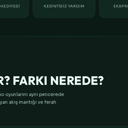
M HEDİYESİ
KESİNTİSİZ YARDIM
EKSPR
? FARKI NEREDE?
ino oyunlarını aynı pencerede
yan akış mantığı ve ferah