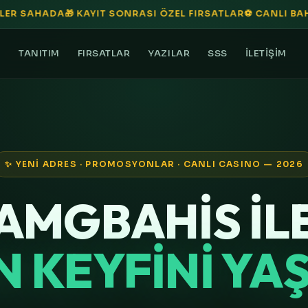
ER SAHADA
🎁 KAYIT SONRASI ÖZEL FIRSATLAR
⚽ CANLI BAHİS
TANITIM
FIRSATLAR
YAZILAR
SSS
İLETİŞİM
✨ YENİ ADRES · PROMOSYONLAR · CANLI CASINO — 2026
AMGBAHIS İL
 KEYFİNİ YA