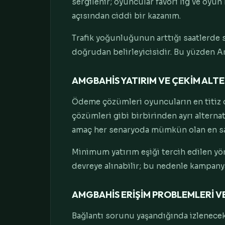
sergilenir; oyuncular favori lig ve oyun 
açısından ciddi bir kazanım.
Trafik yoğunluğunun arttığı saatlerde s
doğrudan belirleyicisidir. Bu yüzden A
AMGBAHIS YATIRIM VE ÇEKİM ALT
Ödeme çözümleri oyuncuların en titiz o
çözümleri gibi birbirinden ayrı alternat
amaç her senaryoda mümkün olan en sade
Minimum yatırım eşiği tercih edilen yön
devreye alınabilir; bu nedenle kampanya
AMGBAHIS ERİŞİM PROBLEMLERİ VE
Bağlantı sorunu yaşandığında izlenecek 