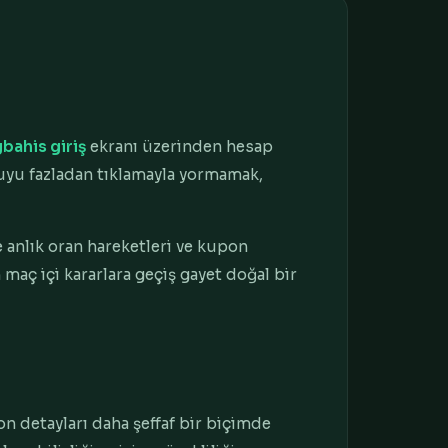
ahis giriş
ekranı üzerinden hesap
uyu fazladan tıklamayla yormamak,
e anlık oran hareketleri ve kupon
aç içi kararlara geçiş gayet doğal bir
n detayları daha şeffaf bir biçimde