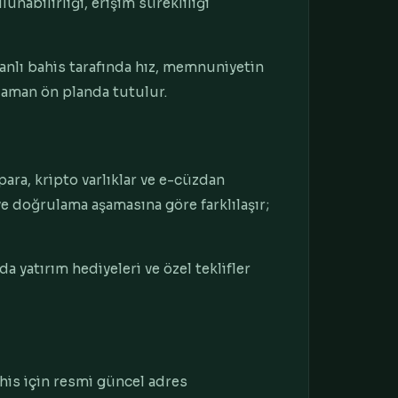
lunabilirliği, erişim sürekliliği
canlı bahis tarafında hız, memnuniyetin
zaman ön planda tutulur.
ara, kripto varlıklar ve e-cüzdan
ve doğrulama aşamasına göre farklılaşır;
 yatırım hediyeleri ve özel teklifler
ahis için resmi güncel adres