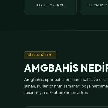
KAYITLI OYUNCU
İLK YATIRI
SİTE TANITIMI
AMGBAHIS NEDİR
Amgbahis; spor bahisleri, canlı bahis ve cas
sunan, kullanıcısının zamanını boşa harcama
tasarımıyla dikkat çeken bir adres.