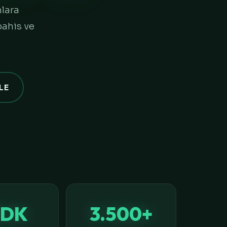
nlara
bahis ve
LE
0DK
3.500+