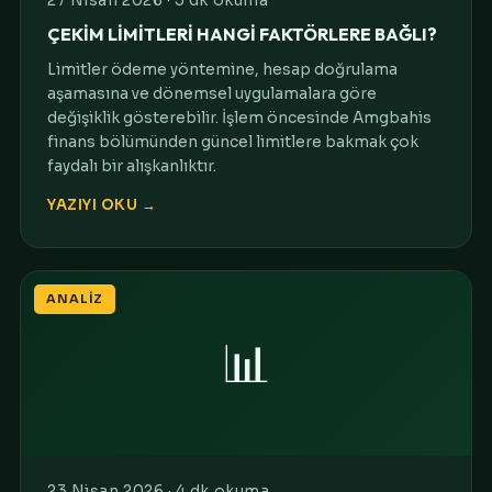
27 Nisan 2026 · 3 dk okuma
ÇEKİM LİMİTLERİ HANGİ FAKTÖRLERE BAĞLI?
Limitler ödeme yöntemine, hesap doğrulama
aşamasına ve dönemsel uygulamalara göre
değişiklik gösterebilir. İşlem öncesinde Amgbahis
finans bölümünden güncel limitlere bakmak çok
faydalı bir alışkanlıktır.
YAZIYI OKU →
ANALİZ
📊
23 Nisan 2026 · 4 dk okuma