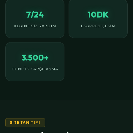
7/24
10DK
KESİNTİSİZ YARDIM
EKSPRES ÇEKİM
3.500+
GÜNLÜK KARŞILAŞMA
SİTE TANITIMI