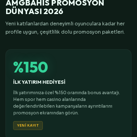
AMGBAHIS PROMOSYON
DÜNYASI 2026
Yeni katılanlardan deneyimli oyunculara kadar her
profile uygun, çeşitlilik dolu promosyon paketleri.
%150
İLK YATIRIM HEDİYESİ
İlk yatırımınıza özel %150 oranında bonus avantajı.
Hem spor hem casino alanlarında
değerlendirilebilen kampanyaların ayrıntılarını
promosyon ekranından görün.
YENİ KAYIT