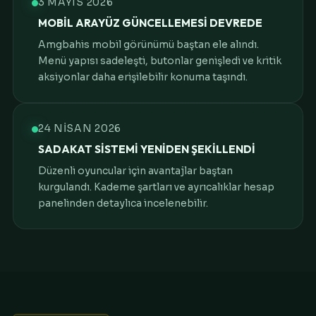
3 MAYIS 2026
MOBİL ARAYÜZ GÜNCELLEMESİ DEVREDE
Amgbahis mobil görünümü baştan ele alındı.
Menü yapısı sadeleşti, butonlar genişledi ve kritik
aksiyonlar daha erişilebilir konuma taşındı.
24 NISAN 2026
SADAKAT SİSTEMİ YENİDEN ŞEKİLLENDİ
Düzenli oyuncular için avantajlar baştan
kurgulandı. Kademe şartları ve ayrıcalıklar hesap
panelinden detaylıca incelenebilir.