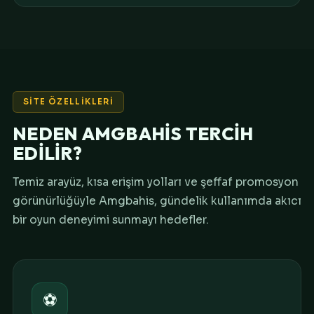
SİTE ÖZELLİKLERİ
NEDEN AMGBAHIS TERCİH
EDİLİR?
Temiz arayüz, kısa erişim yolları ve şeffaf promosyon
görünürlüğüyle Amgbahis, gündelik kullanımda akıcı
bir oyun deneyimi sunmayı hedefler.
⚽