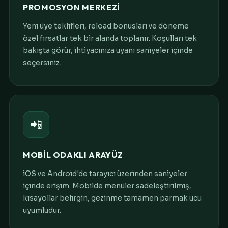
PROMOSYON MERKEZİ
Yeni üye teklifleri, reload bonusları ve döneme
özel fırsatlar tek bir alanda toplanır. Koşulları tek
bakışta görür, ihtiyacınıza uyanı saniyeler içinde
seçersiniz.
📲
MOBİL ODAKLI ARAYÜZ
iOS ve Android'de tarayıcı üzerinden saniyeler
içinde erişim. Mobilde menüler sadeleştirilmiş,
kısayollar belirgin, gezinme tamamen parmak ucu
uyumludur.