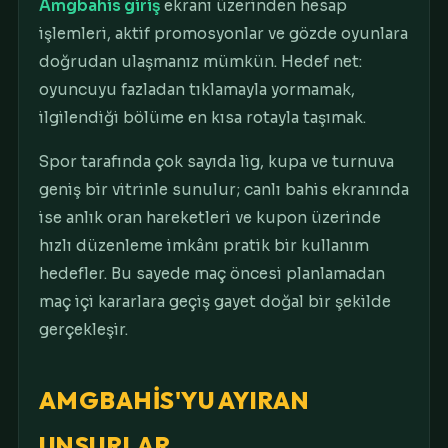
Amgbahis giriş
ekranı üzerinden hesap
işlemleri, aktif promosyonlar ve gözde oyunlara
doğrudan ulaşmanız mümkün. Hedef net:
oyuncuyu fazladan tıklamayla yormamak,
ilgilendiği bölüme en kısa rotayla taşımak.
Spor tarafında çok sayıda lig, kupa ve turnuva
geniş bir vitrinle sunulur; canlı bahis ekranında
ise anlık oran hareketleri ve kupon üzerinde
hızlı düzenleme imkânı pratik bir kullanım
hedefler. Bu sayede maç öncesi planlamadan
maç içi kararlara geçiş gayet doğal bir şekilde
gerçekleşir.
AMGBAHIS'YU AYIRAN
UNSURLAR