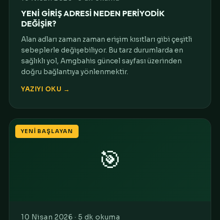
YENİ GİRİŞ ADRESİ NEDEN PERİYODİK
DEĞİŞİR?
Alan adları zaman zaman erişim kısıtları gibi çeşitli
sebeplerle değişebiliyor. Bu tarz durumlarda en
sağlıklı yol, Amgbahis güncel sayfası üzerinden
doğru bağlantıya yönlenmektir.
YAZIYI OKU →
YENİ BAŞLAYAN
🎯
10 Nisan 2026 · 5 dk okuma