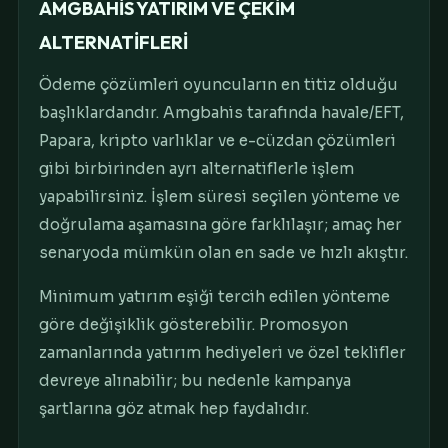
AMGBAHIS YATIRIM VE ÇEKİM
ALTERNATİFLERİ
Ödeme çözümleri oyuncuların en titiz olduğu
başlıklardandır. Amgbahis tarafında havale/EFT,
Papara, kripto varlıklar ve e-cüzdan çözümleri
gibi birbirinden ayrı alternatiflerle işlem
yapabilirsiniz. İşlem süresi seçilen yönteme ve
doğrulama aşamasına göre farklılaşır; amaç her
senaryoda mümkün olan en sade ve hızlı akıştır.
Minimum yatırım eşiği tercih edilen yönteme
göre değişiklik gösterebilir. Promosyon
zamanlarında yatırım hediyeleri ve özel teklifler
devreye alınabilir; bu nedenle kampanya
şartlarına göz atmak hep faydalıdır.