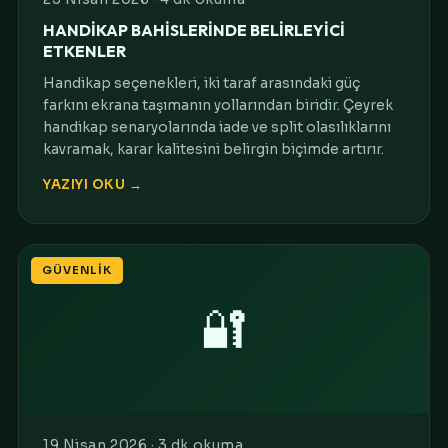
HANDİKAP BAHİSLERİNDE BELİRLEYİCİ
ETKENLER
Handikap seçenekleri, iki taraf arasındaki güç
farkını ekrana taşımanın yollarından biridir. Çeyrek
handikap senaryolarında iade ve split olasılıklarını
kavramak, karar kalitesini belirgin biçimde artırır.
YAZIYI OKU →
GÜVENLİK
🔐
19 Nisan 2026 · 3 dk okuma