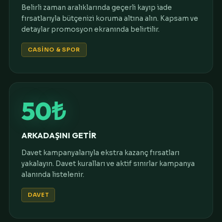
Belirli zaman aralıklarında geçerli kayıp iade
fırsatlarıyla bütçenizi koruma altına alın. Kapsam ve
detaylar promosyon ekranında belirtilir.
CASİNO & SPOR
50₺
ARKADAŞINI GETİR
Davet kampanyalarıyla ekstra kazanç fırsatları
yakalayın. Davet kuralları ve aktif sınırlar kampanya
alanında listelenir.
DAVET