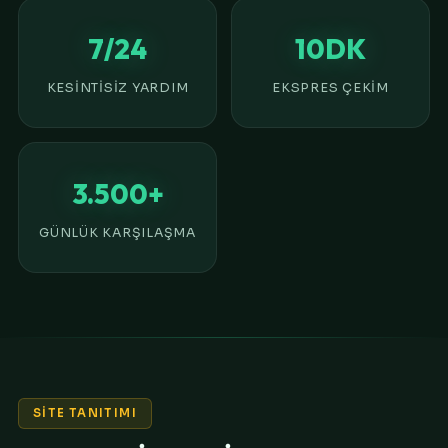
7/24
10DK
KESİNTİSİZ YARDIM
EKSPRES ÇEKİM
3.500+
GÜNLÜK KARŞILAŞMA
SİTE TANITIMI