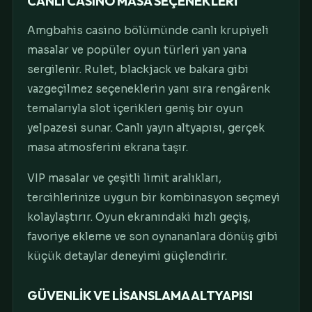
CANLI CASINO MASA SEÇENEKLERİ
Amgbahis casino bölümünde canlı krupiyeli
masalar ve popüler oyun türleri yan yana
sergilenir. Rulet, blackjack ve bakara gibi
vazgeçilmez seçeneklerin yanı sıra rengârenk
temalarıyla slot içerikleri geniş bir oyun
yelpazesi sunar. Canlı yayın altyapısı, gerçek
masa atmosferini ekrana taşır.
VIP masalar ve çeşitli limit aralıkları,
tercihlerinize uygun bir kombinasyon seçmeyi
kolaylaştırır. Oyun ekranındaki hızlı geçiş,
favoriye ekleme ve son oynananlara dönüş gibi
küçük detaylar deneyimi güçlendirir.
GÜVENLİK VE LİSANSLAMA ALTYAPISI