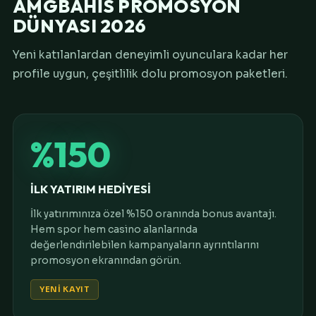
AMGBAHIS PROMOSYON
DÜNYASI 2026
Yeni katılanlardan deneyimli oyunculara kadar her
profile uygun, çeşitlilik dolu promosyon paketleri.
%150
İLK YATIRIM HEDİYESİ
İlk yatırımınıza özel %150 oranında bonus avantajı.
Hem spor hem casino alanlarında
değerlendirilebilen kampanyaların ayrıntılarını
promosyon ekranından görün.
YENİ KAYIT