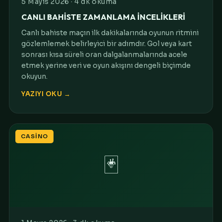
5 Mayıs 2026 · 4 dk okuma
CANLI BAHİSTE ZAMANLAMA İNCELİKLERİ
Canlı bahiste maçın ilk dakikalarında oyunun ritmini
gözlemlemek belirleyici bir adımdır. Gol veya kart
sonrası kısa süreli oran dalgalanmalarında acele
etmek yerine veri ve oyun akışını dengeli biçimde
okuyun.
YAZIYI OKU →
CASİNO
🃏