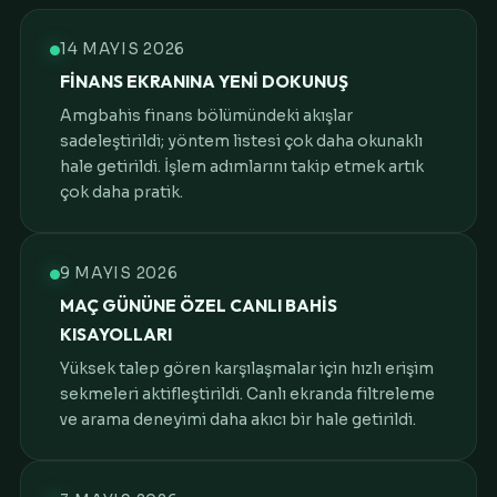
14 MAYIS 2026
FİNANS EKRANINA YENİ DOKUNUŞ
Amgbahis finans bölümündeki akışlar
sadeleştirildi; yöntem listesi çok daha okunaklı
hale getirildi. İşlem adımlarını takip etmek artık
çok daha pratik.
9 MAYIS 2026
MAÇ GÜNÜNE ÖZEL CANLI BAHİS
KISAYOLLARI
Yüksek talep gören karşılaşmalar için hızlı erişim
sekmeleri aktifleştirildi. Canlı ekranda filtreleme
ve arama deneyimi daha akıcı bir hale getirildi.