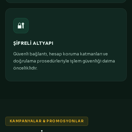
🔐
ŞİFRELİ ALTYAPI
Güvenli bağlantı, hesap koruma katmanları ve
doğrulama prosedürleriyle işlem güvenliği daima
önceliklidir.
KAMPANYALAR & PROMOSYONLAR