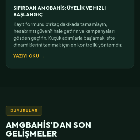
SIFIRDAN AMGBAHIS: ÜYELİK VE HIZLI
BAŞLANGIÇ
Kayıt formunu birkaç dakikada tamamlayın,
hesabınızı güvenli hale getirin ve kampanyaları
gözden geçirin. Küçük adımlarla başlamak, site
dinamiklerini tanımak için en kontrollü yöntemdir.
YAZIYI OKU →
DUYURULAR
AMGBAHIS'DAN SON
GELİŞMELER