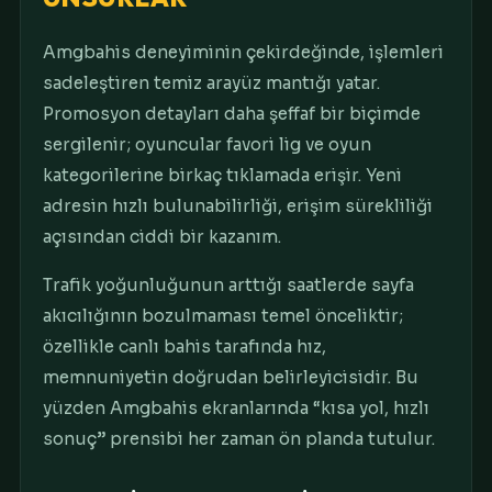
Amgbahis deneyiminin çekirdeğinde, işlemleri
sadeleştiren temiz arayüz mantığı yatar.
Promosyon detayları daha şeffaf bir biçimde
sergilenir; oyuncular favori lig ve oyun
kategorilerine birkaç tıklamada erişir. Yeni
adresin hızlı bulunabilirliği, erişim sürekliliği
açısından ciddi bir kazanım.
Trafik yoğunluğunun arttığı saatlerde sayfa
akıcılığının bozulmaması temel önceliktir;
özellikle canlı bahis tarafında hız,
memnuniyetin doğrudan belirleyicisidir. Bu
yüzden Amgbahis ekranlarında “kısa yol, hızlı
sonuç” prensibi her zaman ön planda tutulur.