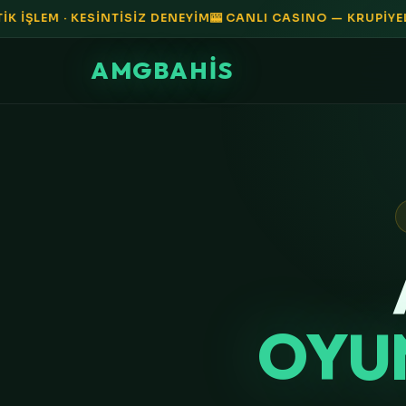
K İŞLEM · KESİNTİSİZ DENEYİM
🎰 CANLI CASINO — KRUPİYEL
AMGBAHIS
OYUN