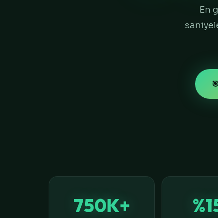
En g
saniyel

750K+
%1