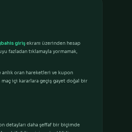
ahis giriş
ekranı üzerinden hesap
uyu fazladan tıklamayla yormamak,
e anlık oran hareketleri ve kupon
aç içi kararlara geçiş gayet doğal bir
n detayları daha şeffaf bir biçimde