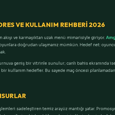
ADRES VE KULLANIM REHBERİ 2026
 akışı ve karmaşıktan uzak menü mimarisiyle giriyor.
Amgb
e oyunlara doğrudan ulaşmanız mümkün. Hedef net: oyunc
ak.
urnuva geniş bir vitrinle sunulur; canlı bahis ekranında is
 bir kullanım hedefler. Bu sayede maç öncesi planlamadan m
NSURLAR
emleri sadeleştiren temiz arayüz mantığı yatar. Promosyo