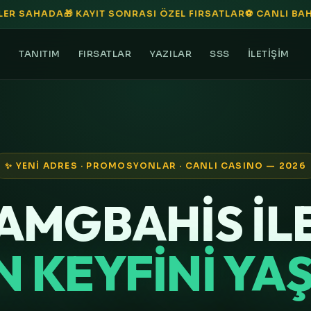
ER SAHADA
🎁 KAYIT SONRASI ÖZEL FIRSATLAR
⚽ CANLI BAHİS
TANITIM
FIRSATLAR
YAZILAR
SSS
İLETİŞİM
✨ YENİ ADRES · PROMOSYONLAR · CANLI CASINO — 2026
AMGBAHIS İL
 KEYFİNİ YA