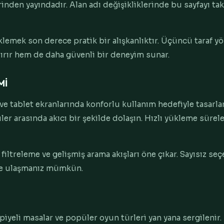
inden yayındadır. Alan adı değişikliklerinde bu sayfayı t
eklemek son derece pratik bir alışkanlıktır. Üçüncü taraf
rır hem de daha güvenli bir deneyim sunar.
Mİ
 ve tablet ekranlarında konforlu kullanım hedefiyle tasar
ler arasında akıcı bir şekilde dolaşın. Hızlı yükleme süre
llı filtreleme ve gelişmiş arama akışları öne çıkar. Sayısız
ede ulaşmanız mümkün.
eli masalar ve popüler oyun türleri yan yana sergilenir. R