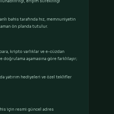
lunabilirliği, erişim sürekliliği
canlı bahis tarafında hız, memnuniyetin
zaman ön planda tutulur.
ara, kripto varlıklar ve e-cüzdan
ve doğrulama aşamasına göre farklılaşır;
 yatırım hediyeleri ve özel teklifler
ahis için resmi güncel adres