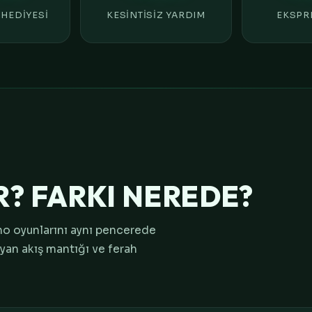
M HEDİYESİ
KESİNTİSİZ YARDIM
EKSPR
? FARKI NEREDE?
ino oyunlarını aynı pencerede
yan akış mantığı ve ferah