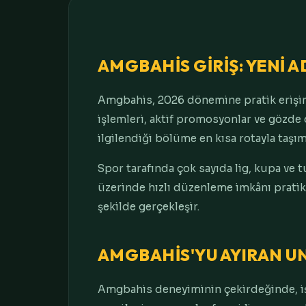
AMGBAHIS GİRİŞ: YENİ 
Amgbahis, 2026 dönemine pratik erişim
işlemleri, aktif promosyonlar ve gözd
ilgilendiği bölüme en kısa rotayla taşım
Spor tarafında çok sayıda lig, kupa ve t
üzerinde hızlı düzenleme imkânı pratik
şekilde gerçekleşir.
AMGBAHIS'YU AYIRAN U
Amgbahis deneyiminin çekirdeğinde, işl