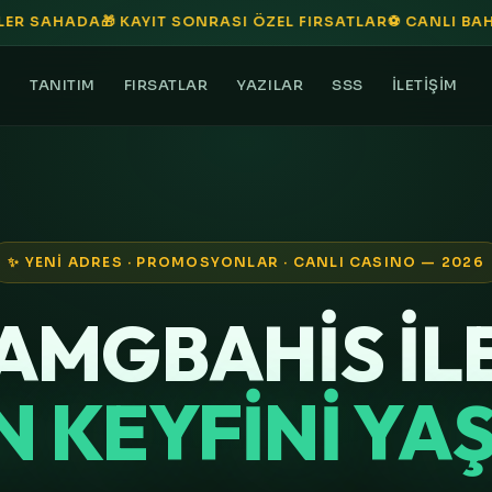
ER SAHADA
🎁 KAYIT SONRASI ÖZEL FIRSATLAR
⚽ CANLI BAHİS
TANITIM
FIRSATLAR
YAZILAR
SSS
İLETİŞİM
✨ YENİ ADRES · PROMOSYONLAR · CANLI CASINO — 2026
AMGBAHIS İL
 KEYFİNİ YA