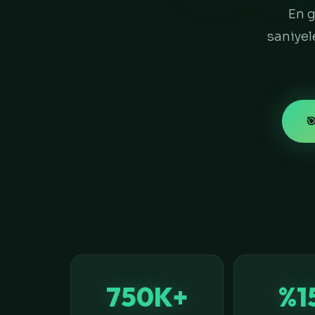
En g
saniyel

750K+
%1