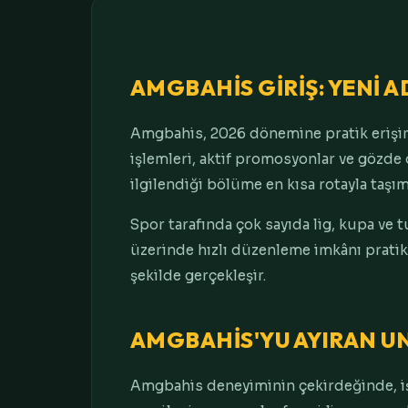
AMGBAHIS GİRİŞ: YENİ 
Amgbahis, 2026 dönemine pratik erişim
işlemleri, aktif promosyonlar ve gözd
ilgilendiği bölüme en kısa rotayla taşım
Spor tarafında çok sayıda lig, kupa ve t
üzerinde hızlı düzenleme imkânı pratik
şekilde gerçekleşir.
AMGBAHIS'YU AYIRAN U
Amgbahis deneyiminin çekirdeğinde, işl