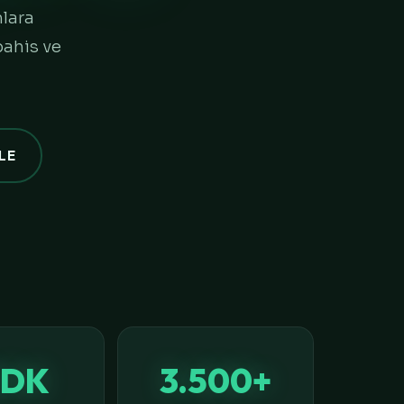
nlara
bahis ve
LE
0DK
3.500+