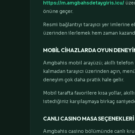
https://m.amgbahsdetaygiris.icu/
üzer
önüne geçer.
Resmi bağlantıyı tarayıcı yer imlerine 
üzerinden ilerlemek hem zaman kazandı
MOBİL CİHAZLARDA OYUN DENEYİ
Amgbahis mobil arayüzü; akıllı telefon
kalmadan tarayıcı üzerinden açın, menü
deneyim çok daha pratik hale gelir.
Mobil tarafta favorilere kısa yollar, akı
istediğiniz karşılaşmaya birkaç saniy
CANLI CASINO MASA SEÇENEKLERİ
Amgbahis casino bölümünde canlı krupiy