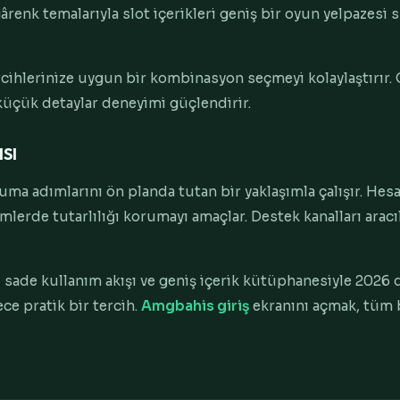
renk temalarıyla slot içerikleri geniş bir oyun yelpazesi s
 tercihlerinize uygun bir kombinasyon seçmeyi kolaylaştırır. 
küçük detaylar deneyimi güçlendirir.
SI
uma adımlarını ön planda tutan bir yaklaşımla çalışır. He
emlerde tutarlılığı korumayı amaçlar. Destek kanalları arac
, sade kullanım akışı ve geniş içerik kütüphanesiyle 202
ce pratik bir tercih.
Amgbahis giriş
ekranını açmak, tüm 