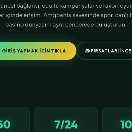
üncel bağlantı, ödüllü kampanyalar ve favori oyu
er içinde erişim. Amgbahis sayesinde spor, canlı 
casino dünyasını aynı pencerede buluşturun.
 GİRİŞ YAPMAK İÇİN TIKLA
🎁 FIRSATLARI İNCE
50
7/24
1