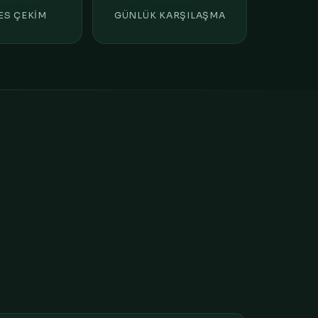
ES ÇEKİM
GÜNLÜK KARŞILAŞMA