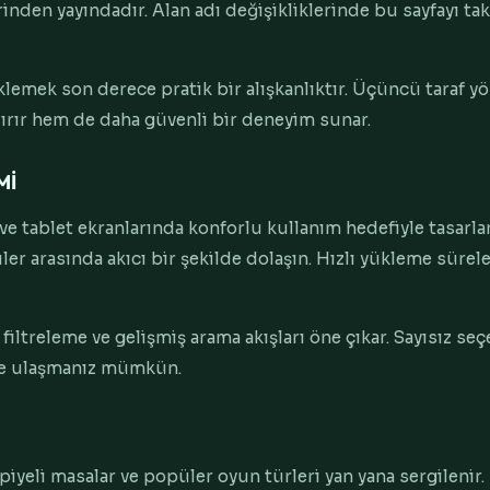
inden yayındadır. Alan adı değişikliklerinde bu sayfayı t
eklemek son derece pratik bir alışkanlıktır. Üçüncü taraf
rır hem de daha güvenli bir deneyim sunar.
Mİ
 ve tablet ekranlarında konforlu kullanım hedefiyle tasar
ler arasında akıcı bir şekilde dolaşın. Hızlı yükleme süre
llı filtreleme ve gelişmiş arama akışları öne çıkar. Sayısız
ede ulaşmanız mümkün.
eli masalar ve popüler oyun türleri yan yana sergilenir. R