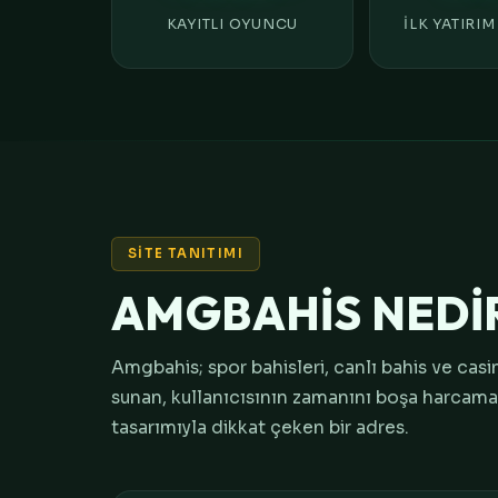
KAYITLI OYUNCU
İLK YATIRI
SİTE TANITIMI
AMGBAHIS NEDİR
Amgbahis; spor bahisleri, canlı bahis ve cas
sunan, kullanıcısının zamanını boşa harcama
tasarımıyla dikkat çeken bir adres.