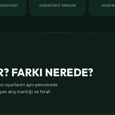
M HEDİYESİ
KESİNTİSİZ YARDIM
EKSPR
? FARKI NEREDE?
ino oyunlarını aynı pencerede
yan akış mantığı ve ferah