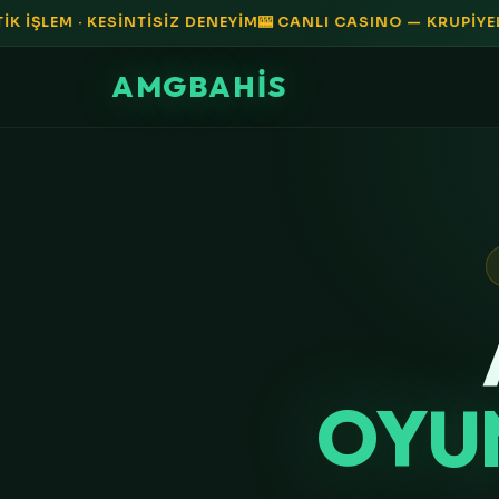
K İŞLEM · KESİNTİSİZ DENEYİM
🎰 CANLI CASINO — KRUPİYEL
AMGBAHIS
OYUN