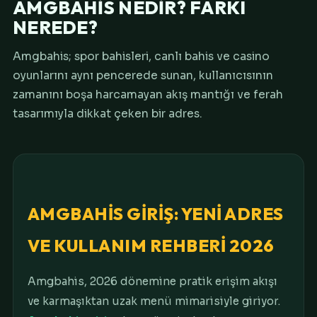
AMGBAHIS NEDİR? FARKI
NEREDE?
Amgbahis; spor bahisleri, canlı bahis ve casino
oyunlarını aynı pencerede sunan, kullanıcısının
zamanını boşa harcamayan akış mantığı ve ferah
tasarımıyla dikkat çeken bir adres.
AMGBAHIS GİRİŞ: YENİ ADRES
VE KULLANIM REHBERİ 2026
Amgbahis, 2026 dönemine pratik erişim akışı
ve karmaşıktan uzak menü mimarisiyle giriyor.