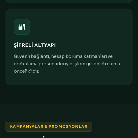
🔐
ŞİFRELİ ALTYAPI
Güvenli bağlantı, hesap koruma katmanları ve
doğrulama prosedürleriyle işlem güvenliği daima
önceliklidir.
KAMPANYALAR & PROMOSYONLAR