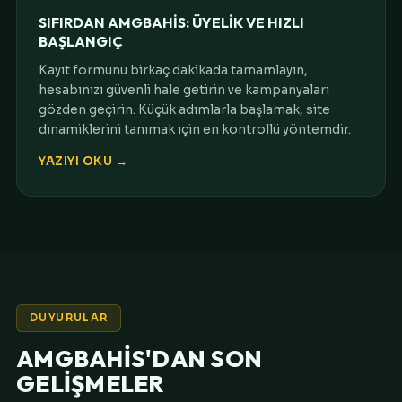
SIFIRDAN AMGBAHIS: ÜYELİK VE HIZLI
BAŞLANGIÇ
Kayıt formunu birkaç dakikada tamamlayın,
hesabınızı güvenli hale getirin ve kampanyaları
gözden geçirin. Küçük adımlarla başlamak, site
dinamiklerini tanımak için en kontrollü yöntemdir.
YAZIYI OKU →
DUYURULAR
AMGBAHIS'DAN SON
GELİŞMELER