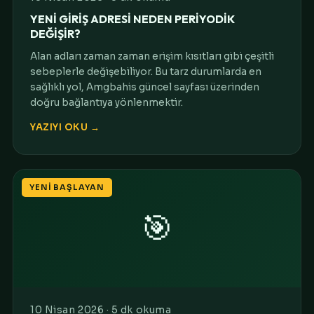
YENİ GİRİŞ ADRESİ NEDEN PERİYODİK
DEĞİŞİR?
Alan adları zaman zaman erişim kısıtları gibi çeşitli
sebeplerle değişebiliyor. Bu tarz durumlarda en
sağlıklı yol, Amgbahis güncel sayfası üzerinden
doğru bağlantıya yönlenmektir.
YAZIYI OKU →
YENİ BAŞLAYAN
🎯
10 Nisan 2026 · 5 dk okuma