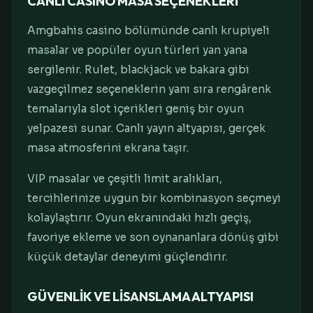
CANLI CASINO MASA SEÇENEKLERİ
Amgbahis casino bölümünde canlı krupiyeli
masalar ve popüler oyun türleri yan yana
sergilenir. Rulet, blackjack ve bakara gibi
vazgeçilmez seçeneklerin yanı sıra rengârenk
temalarıyla slot içerikleri geniş bir oyun
yelpazesi sunar. Canlı yayın altyapısı, gerçek
masa atmosferini ekrana taşır.
VIP masalar ve çeşitli limit aralıkları,
tercihlerinize uygun bir kombinasyon seçmeyi
kolaylaştırır. Oyun ekranındaki hızlı geçiş,
favoriye ekleme ve son oynananlara dönüş gibi
küçük detaylar deneyimi güçlendirir.
GÜVENLİK VE LİSANSLAMA ALTYAPISI