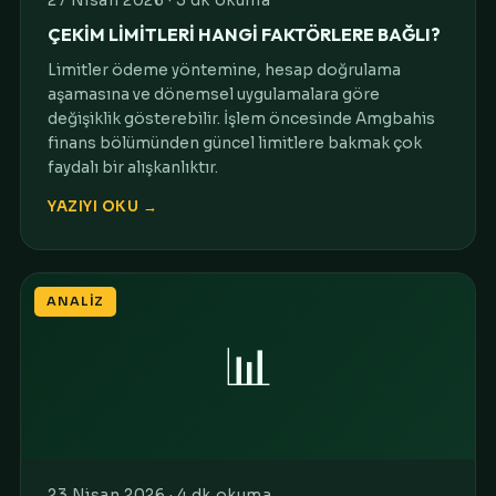
27 Nisan 2026 · 3 dk okuma
ÇEKİM LİMİTLERİ HANGİ FAKTÖRLERE BAĞLI?
Limitler ödeme yöntemine, hesap doğrulama
aşamasına ve dönemsel uygulamalara göre
değişiklik gösterebilir. İşlem öncesinde Amgbahis
finans bölümünden güncel limitlere bakmak çok
faydalı bir alışkanlıktır.
YAZIYI OKU →
ANALİZ
📊
23 Nisan 2026 · 4 dk okuma