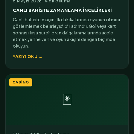
5 Mayıs 2026 · 4 dk okuma
CANLI BAHİSTE ZAMANLAMA İNCELİKLERİ
Canlı bahiste maçın ilk dakikalarında oyunun ritmini
gözlemlemek belirleyici bir adımdır. Gol veya kart
sonrası kısa süreli oran dalgalanmalarında acele
etmek yerine veri ve oyun akışını dengeli biçimde
okuyun.
YAZIYI OKU →
CASİNO
🃏