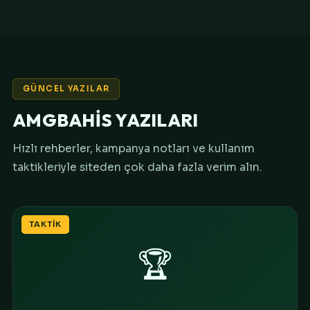
GÜNCEL YAZILAR
AMGBAHIS YAZILARI
Hızlı rehberler, kampanya notları ve kullanım
taktikleriyle siteden çok daha fazla verim alın.
TAKTİK
🏆