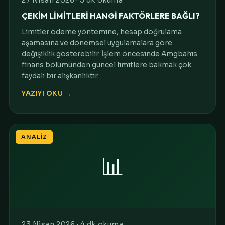
27 Nisan 2026 · 3 dk okuma
ÇEKİM LİMİTLERİ HANGİ FAKTÖRLERE BAĞLI?
Limitler ödeme yöntemine, hesap doğrulama
aşamasına ve dönemsel uygulamalara göre
değişiklik gösterebilir. İşlem öncesinde Amgbahis
finans bölümünden güncel limitlere bakmak çok
faydalı bir alışkanlıktır.
YAZIYI OKU →
ANALİZ
📊
23 Nisan 2026 · 4 dk okuma