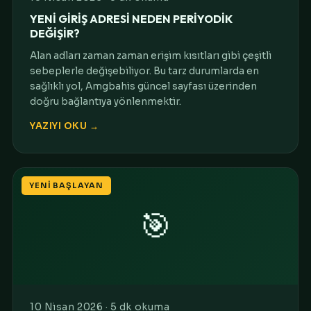
YENİ GİRİŞ ADRESİ NEDEN PERİYODİK
DEĞİŞİR?
Alan adları zaman zaman erişim kısıtları gibi çeşitli
sebeplerle değişebiliyor. Bu tarz durumlarda en
sağlıklı yol, Amgbahis güncel sayfası üzerinden
doğru bağlantıya yönlenmektir.
YAZIYI OKU →
YENİ BAŞLAYAN
🎯
10 Nisan 2026 · 5 dk okuma