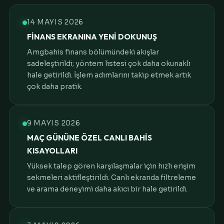
14 MAYIS 2026
FİNANS EKRANINA YENİ DOKUNUŞ
Amgbahis finans bölümündeki akışlar
sadeleştirildi; yöntem listesi çok daha okunaklı
hale getirildi. İşlem adımlarını takip etmek artık
çok daha pratik.
9 MAYIS 2026
MAÇ GÜNÜNE ÖZEL CANLI BAHİS
KISAYOLLARI
Yüksek talep gören karşılaşmalar için hızlı erişim
sekmeleri aktifleştirildi. Canlı ekranda filtreleme
ve arama deneyimi daha akıcı bir hale getirildi.