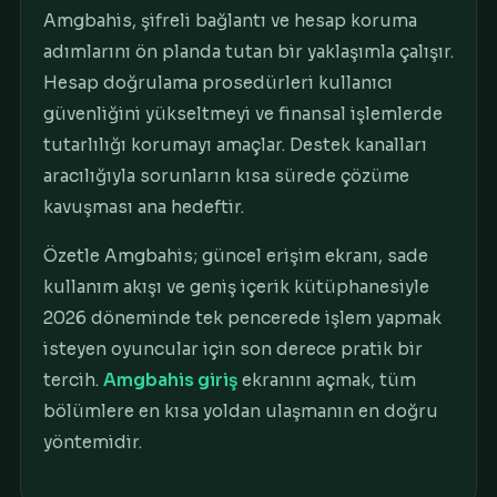
Amgbahis, şifreli bağlantı ve hesap koruma
adımlarını ön planda tutan bir yaklaşımla çalışır.
Hesap doğrulama prosedürleri kullanıcı
güvenliğini yükseltmeyi ve finansal işlemlerde
tutarlılığı korumayı amaçlar. Destek kanalları
aracılığıyla sorunların kısa sürede çözüme
kavuşması ana hedeftir.
Özetle Amgbahis; güncel erişim ekranı, sade
kullanım akışı ve geniş içerik kütüphanesiyle
2026 döneminde tek pencerede işlem yapmak
isteyen oyuncular için son derece pratik bir
tercih.
Amgbahis giriş
ekranını açmak, tüm
bölümlere en kısa yoldan ulaşmanın en doğru
yöntemidir.