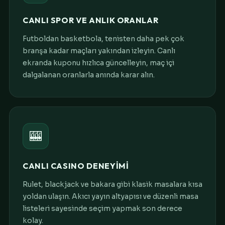
CANLI SPOR VE ANLIK ORANLAR
Futboldan basketbola, tenisten daha pek çok
branşa kadar maçları yakından izleyin. Canlı
ekranda kuponu hızlıca güncelleyin, maç içi
dalgalanan oranlarla anında karar alın.
🎰
CANLI CASINO DENEYİMİ
Rulet, blackjack ve bakara gibi klasik masalara kısa
yoldan ulaşın. Akıcı yayın altyapısı ve düzenli masa
listeleri sayesinde seçim yapmak son derece
kolay.