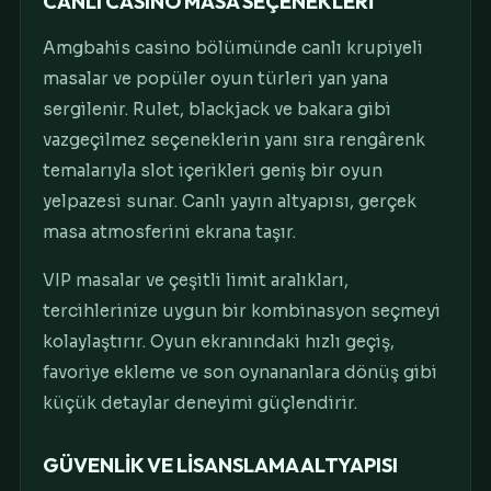
CANLI CASINO MASA SEÇENEKLERİ
Amgbahis casino bölümünde canlı krupiyeli
masalar ve popüler oyun türleri yan yana
sergilenir. Rulet, blackjack ve bakara gibi
vazgeçilmez seçeneklerin yanı sıra rengârenk
temalarıyla slot içerikleri geniş bir oyun
yelpazesi sunar. Canlı yayın altyapısı, gerçek
masa atmosferini ekrana taşır.
VIP masalar ve çeşitli limit aralıkları,
tercihlerinize uygun bir kombinasyon seçmeyi
kolaylaştırır. Oyun ekranındaki hızlı geçiş,
favoriye ekleme ve son oynananlara dönüş gibi
küçük detaylar deneyimi güçlendirir.
GÜVENLİK VE LİSANSLAMA ALTYAPISI