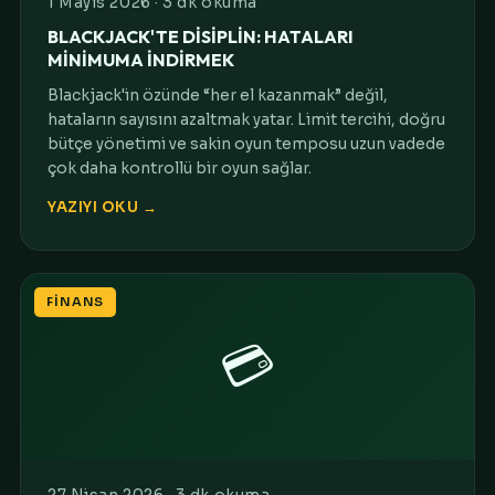
1 Mayıs 2026 · 3 dk okuma
BLACKJACK'TE DİSİPLİN: HATALARI
MİNİMUMA İNDİRMEK
Blackjack'in özünde “her el kazanmak” değil,
hataların sayısını azaltmak yatar. Limit tercihi, doğru
bütçe yönetimi ve sakin oyun temposu uzun vadede
çok daha kontrollü bir oyun sağlar.
YAZIYI OKU →
FİNANS
💳