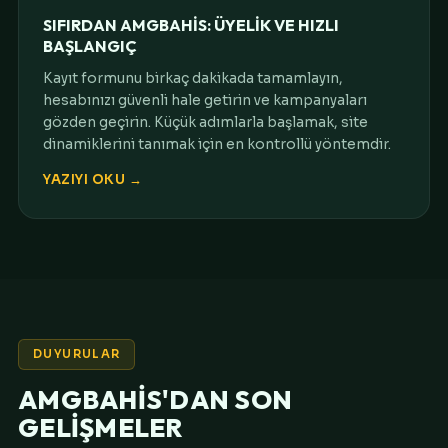
SIFIRDAN AMGBAHIS: ÜYELİK VE HIZLI
BAŞLANGIÇ
Kayıt formunu birkaç dakikada tamamlayın,
hesabınızı güvenli hale getirin ve kampanyaları
gözden geçirin. Küçük adımlarla başlamak, site
dinamiklerini tanımak için en kontrollü yöntemdir.
YAZIYI OKU →
DUYURULAR
AMGBAHIS'DAN SON
GELİŞMELER