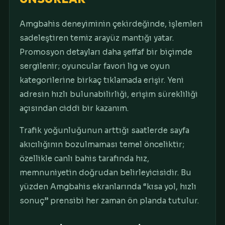
Amgbahis deneyiminin çekirdeğinde, işlemleri
sadeleştiren temiz arayüz mantığı yatar.
Promosyon detayları daha şeffaf bir biçimde
sergilenir; oyuncular favori lig ve oyun
kategorilerine birkaç tıklamada erişir. Yeni
adresin hızlı bulunabilirliği, erişim sürekliliği
açısından ciddi bir kazanım.
Trafik yoğunluğunun arttığı saatlerde sayfa
akıcılığının bozulmaması temel önceliktir;
özellikle canlı bahis tarafında hız,
memnuniyetin doğrudan belirleyicisidir. Bu
yüzden Amgbahis ekranlarında “kısa yol, hızlı
sonuç” prensibi her zaman ön planda tutulur.