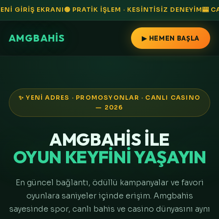
Nİ GİRİŞ EKRANI
🟢 PRATİK İŞLEM · KESİNTİSİZ DENEYİM
🎰 C
AMGBAHIS
▶ HEMEN BAŞLA
✨ YENİ ADRES · PROMOSYONLAR · CANLI CASINO
— 2026
AMGBAHIS İLE
OYUN KEYFİNİ YAŞAYIN
En güncel bağlantı, ödüllü kampanyalar ve favori
oyunlara saniyeler içinde erişim. Amgbahis
sayesinde spor, canlı bahis ve casino dünyasını aynı