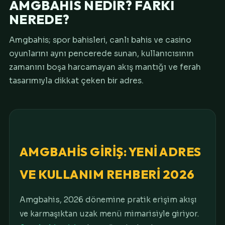
AMGBAHIS NEDİR? FARKI
NEREDE?
Amgbahis; spor bahisleri, canlı bahis ve casino
oyunlarını aynı pencerede sunan, kullanıcısının
zamanını boşa harcamayan akış mantığı ve ferah
tasarımıyla dikkat çeken bir adres.
AMGBAHIS GİRİŞ: YENİ ADRES
VE KULLANIM REHBERİ 2026
Amgbahis, 2026 dönemine pratik erişim akışı
ve karmaşıktan uzak menü mimarisiyle giriyor.