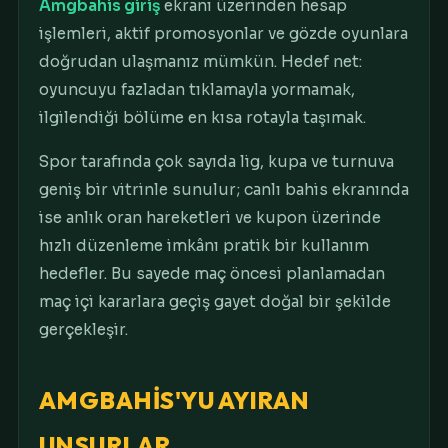
Amgbahis giriş
ekranı üzerinden hesap
işlemleri, aktif promosyonlar ve gözde oyunlara
doğrudan ulaşmanız mümkün. Hedef net:
oyuncuyu fazladan tıklamayla yormamak,
ilgilendiği bölüme en kısa rotayla taşımak.
Spor tarafında çok sayıda lig, kupa ve turnuva
geniş bir vitrinle sunulur; canlı bahis ekranında
ise anlık oran hareketleri ve kupon üzerinde
hızlı düzenleme imkânı pratik bir kullanım
hedefler. Bu sayede maç öncesi planlamadan
maç içi kararlara geçiş gayet doğal bir şekilde
gerçekleşir.
AMGBAHIS'YU AYIRAN
UNSURLAR