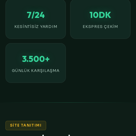
7/24
10DK
KESİNTİSİZ YARDIM
EKSPRES ÇEKİM
3.500+
GÜNLÜK KARŞILAŞMA
SİTE TANITIMI