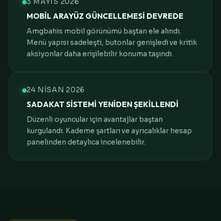
3 MAYIS 2026
MOBİL ARAYÜZ GÜNCELLEMESİ DEVREDE
Amgbahis mobil görünümü baştan ele alındı.
Menü yapısı sadeleşti, butonlar genişledi ve kritik
aksiyonlar daha erişilebilir konuma taşındı.
24 NISAN 2026
SADAKAT SİSTEMİ YENİDEN ŞEKİLLENDİ
Düzenli oyuncular için avantajlar baştan
kurgulandı. Kademe şartları ve ayrıcalıklar hesap
panelinden detaylıca incelenebilir.