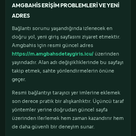
AMGBAHIS ERİŞİM PROBLEMLERİ VE YENİ
ADRES
Bağlantı sorunu yaşandığında izlenecek en
doğru yol, yeni giriş sayfasını ziyaret etmektir.
Amgbahis için resmi güncel adres
https://m.amgbahsdetaygiris.icu/
üzerinden
yayındadır. Alan adı değişikliklerinde bu sayfayı
takip etmek, sahte yönlendirmelerin önüne
geçer.
Resmi bağlantıyı tarayıcı yer imlerine eklemek
son derece pratik bir alışkanlıktır. Üçüncü taraf
yöntemler yerine doğrudan güncel sayfa
üzerinden ilerlemek hem zaman kazandırır hem
de daha güvenli bir deneyim sunar.