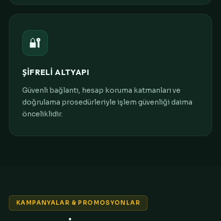
🔐
ŞİFRELİ ALTYAPI
Güvenli bağlantı, hesap koruma katmanları ve
doğrulama prosedürleriyle işlem güvenliği daima
önceliklidir.
KAMPANYALAR & PROMOSYONLAR