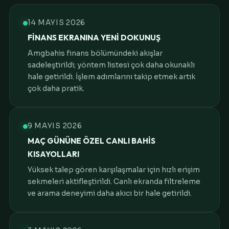
14 MAYIS 2026
FİNANS EKRANINA YENİ DOKUNUŞ
Amgbahis finans bölümündeki akışlar
sadeleştirildi; yöntem listesi çok daha okunaklı
hale getirildi. İşlem adımlarını takip etmek artık
çok daha pratik.
9 MAYIS 2026
MAÇ GÜNÜNE ÖZEL CANLI BAHİS
KISAYOLLARI
Yüksek talep gören karşılaşmalar için hızlı erişim
sekmeleri aktifleştirildi. Canlı ekranda filtreleme
ve arama deneyimi daha akıcı bir hale getirildi.