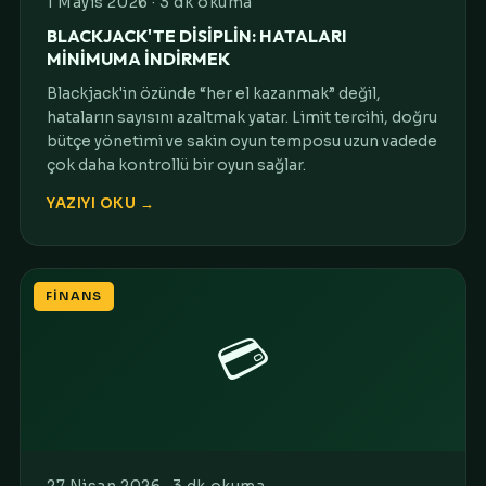
1 Mayıs 2026 · 3 dk okuma
BLACKJACK'TE DİSİPLİN: HATALARI
MİNİMUMA İNDİRMEK
Blackjack'in özünde “her el kazanmak” değil,
hataların sayısını azaltmak yatar. Limit tercihi, doğru
bütçe yönetimi ve sakin oyun temposu uzun vadede
çok daha kontrollü bir oyun sağlar.
YAZIYI OKU →
FİNANS
💳