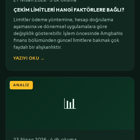
27 Nisan 2026 · 3 dk okuma
ÇEKİM LİMİTLERİ HANGİ FAKTÖRLERE BAĞLI?
Limitler ödeme yöntemine, hesap doğrulama
aşamasına ve dönemsel uygulamalara göre
değişiklik gösterebilir. İşlem öncesinde Amgbahis
finans bölümünden güncel limitlere bakmak çok
faydalı bir alışkanlıktır.
YAZIYI OKU →
ANALİZ
📊
23 Nisan 2026 · 4 dk okuma