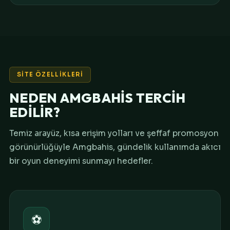
SİTE ÖZELLİKLERİ
NEDEN AMGBAHIS TERCİH
EDİLİR?
Temiz arayüz, kısa erişim yolları ve şeffaf promosyon
görünürlüğüyle Amgbahis, gündelik kullanımda akıcı
bir oyun deneyimi sunmayı hedefler.
⚽