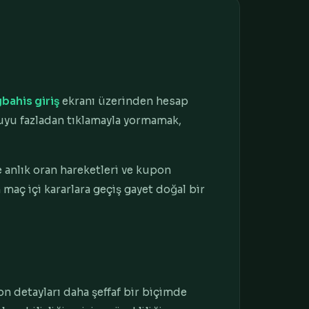
ahis giriş
ekranı üzerinden hesap
uyu fazladan tıklamayla yormamak,
e anlık oran hareketleri ve kupon
aç içi kararlara geçiş gayet doğal bir
n detayları daha şeffaf bir biçimde