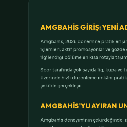
AMGBAHIS GİRİŞ: YENİ 
Amgbahis, 2026 dönemine pratik erişim
işlemleri, aktif promosyonlar ve gözd
ilgilendiği bölüme en kısa rotayla taşım
Spor tarafında çok sayıda lig, kupa ve t
üzerinde hızlı düzenleme imkânı pratik
şekilde gerçekleşir.
AMGBAHIS'YU AYIRAN U
Amgbahis deneyiminin çekirdeğinde, işl