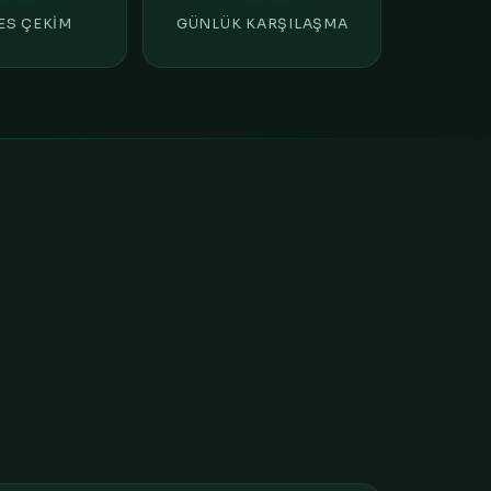
ES ÇEKİM
GÜNLÜK KARŞILAŞMA