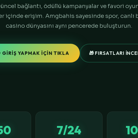
üncel bağlantı, ödüllü kampanyalar ve favori oyu
er içinde erişim. Amgbahis sayesinde spor, canlı 
casino dünyasını aynı pencerede buluşturun.
 GİRİŞ YAPMAK İÇİN TIKLA
🎁 FIRSATLARI İNCE
50
7/24
1