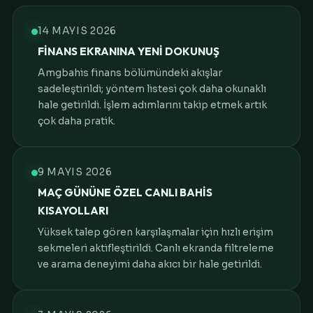
14 MAYIS 2026
FİNANS EKRANINA YENİ DOKUNUŞ
Amgbahis finans bölümündeki akışlar
sadeleştirildi; yöntem listesi çok daha okunaklı
hale getirildi. İşlem adımlarını takip etmek artık
çok daha pratik.
9 MAYIS 2026
MAÇ GÜNÜNE ÖZEL CANLI BAHİS
KISAYOLLARI
Yüksek talep gören karşılaşmalar için hızlı erişim
sekmeleri aktifleştirildi. Canlı ekranda filtreleme
ve arama deneyimi daha akıcı bir hale getirildi.