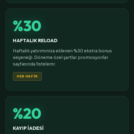
%30
HAFTALIK RELOAD
Haftalık yatırımınıza eklenen %30 ekstra bonus
seçeneği. Döneme özel şartlar promosyonlar
sayfasında listelenir.
HER HAFTA
%20
KAYIP İADESİ