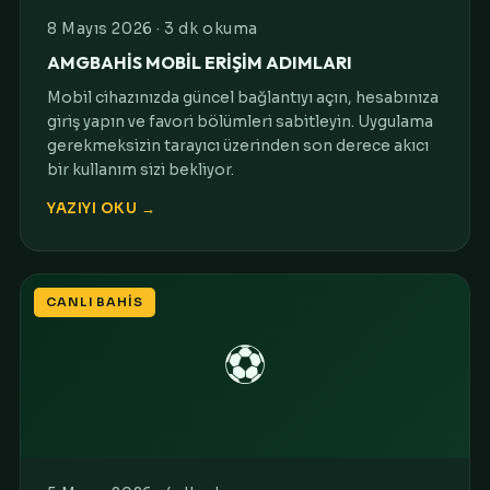
8 Mayıs 2026 · 3 dk okuma
AMGBAHIS MOBİL ERİŞİM ADIMLARI
Mobil cihazınızda güncel bağlantıyı açın, hesabınıza
giriş yapın ve favori bölümleri sabitleyin. Uygulama
gerekmeksizin tarayıcı üzerinden son derece akıcı
bir kullanım sizi bekliyor.
YAZIYI OKU →
CANLI BAHİS
⚽