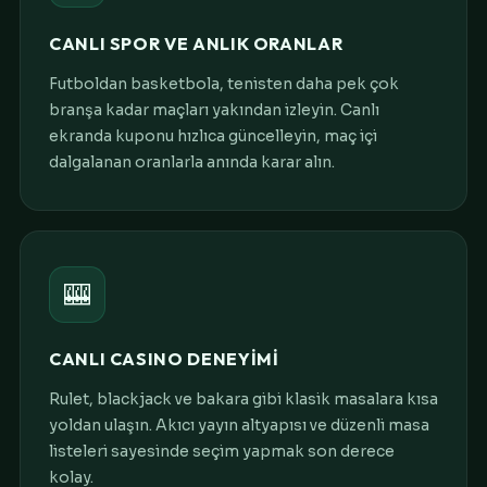
CANLI SPOR VE ANLIK ORANLAR
Futboldan basketbola, tenisten daha pek çok
branşa kadar maçları yakından izleyin. Canlı
ekranda kuponu hızlıca güncelleyin, maç içi
dalgalanan oranlarla anında karar alın.
🎰
CANLI CASINO DENEYİMİ
Rulet, blackjack ve bakara gibi klasik masalara kısa
yoldan ulaşın. Akıcı yayın altyapısı ve düzenli masa
listeleri sayesinde seçim yapmak son derece
kolay.