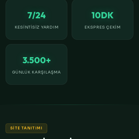
7/24
10DK
KESİNTİSİZ YARDIM
EKSPRES ÇEKİM
3.500+
GÜNLÜK KARŞILAŞMA
SİTE TANITIMI