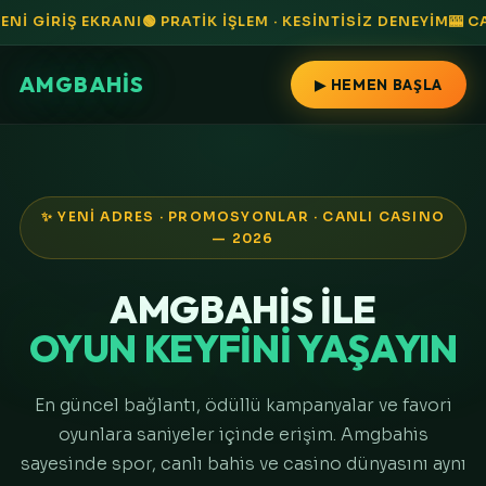
Nİ GİRİŞ EKRANI
🟢 PRATİK İŞLEM · KESİNTİSİZ DENEYİM
🎰 C
AMGBAHIS
▶ HEMEN BAŞLA
✨ YENİ ADRES · PROMOSYONLAR · CANLI CASINO
— 2026
AMGBAHIS İLE
OYUN KEYFİNİ YAŞAYIN
En güncel bağlantı, ödüllü kampanyalar ve favori
oyunlara saniyeler içinde erişim. Amgbahis
sayesinde spor, canlı bahis ve casino dünyasını aynı