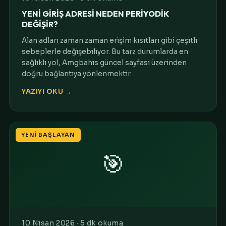
YENİ GİRİŞ ADRESİ NEDEN PERİYODİK
DEĞİŞİR?
Alan adları zaman zaman erişim kısıtları gibi çeşitli
sebeplerle değişebiliyor. Bu tarz durumlarda en
sağlıklı yol, Amgbahis güncel sayfası üzerinden
doğru bağlantıya yönlenmektir.
YAZIYI OKU →
YENİ BAŞLAYAN
🎯
10 Nisan 2026 · 5 dk okuma