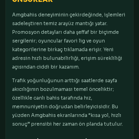
Amgbahis deneyiminin çekirdeğinde, işlemleri
sadeleştiren temiz arayüz mantığı yatar.
Promosyon detayları daha şeffaf bir biçimde
sergilenir; oyuncular favori lig ve oyun
kategorilerine birkaç tıklamada erişir. Yeni
adresin hızlı bulunabilirliği, erişim sürekliliği
açısından ciddi bir kazanım.
Trafik yoğunluğunun arttığı saatlerde sayfa
akıcılığının bozulmaması temel önceliktir;
özellikle canlı bahis tarafında hız,
memnuniyetin doğrudan belirleyicisidir. Bu
yüzden Amgbahis ekranlarında “kısa yol, hızlı
sonuç” prensibi her zaman ön planda tutulur.