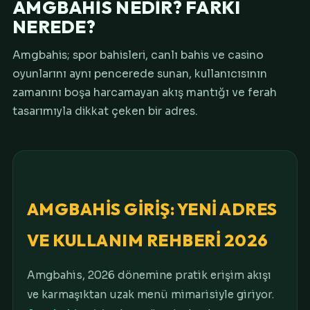
AMGBAHIS NEDİR? FARKI
NEREDE?
Amgbahis; spor bahisleri, canlı bahis ve casino
oyunlarını aynı pencerede sunan, kullanıcısının
zamanını boşa harcamayan akış mantığı ve ferah
tasarımıyla dikkat çeken bir adres.
AMGBAHIS GİRİŞ: YENİ ADRES
VE KULLANIM REHBERİ 2026
Amgbahis, 2026 dönemine pratik erişim akışı
ve karmaşıktan uzak menü mimarisiyle giriyor.