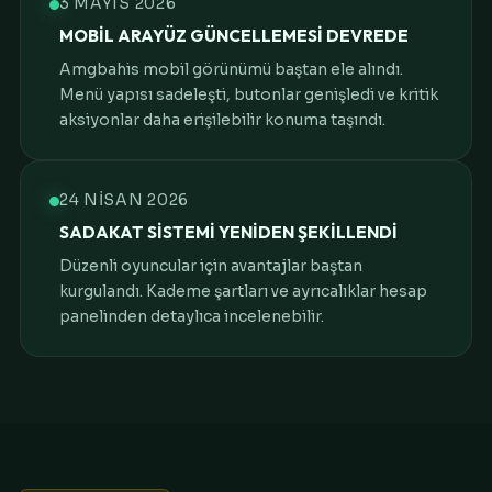
3 MAYIS 2026
MOBİL ARAYÜZ GÜNCELLEMESİ DEVREDE
Amgbahis mobil görünümü baştan ele alındı.
Menü yapısı sadeleşti, butonlar genişledi ve kritik
aksiyonlar daha erişilebilir konuma taşındı.
24 NISAN 2026
SADAKAT SİSTEMİ YENİDEN ŞEKİLLENDİ
Düzenli oyuncular için avantajlar baştan
kurgulandı. Kademe şartları ve ayrıcalıklar hesap
panelinden detaylıca incelenebilir.