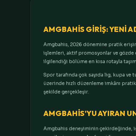
AMGBAHIS GİRİŞ: YENİ 
Amgbahis, 2026 dönemine pratik erişim
işlemleri, aktif promosyonlar ve gözd
ilgilendiği bölüme en kısa rotayla taşım
Spor tarafında çok sayıda lig, kupa ve t
üzerinde hızlı düzenleme imkânı pratik
şekilde gerçekleşir.
AMGBAHIS'YU AYIRAN U
Amgbahis deneyiminin çekirdeğinde, işl