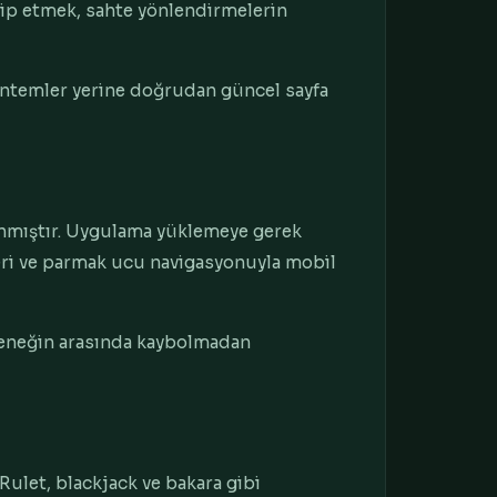
akip etmek, sahte yönlendirmelerin
 yöntemler yerine doğrudan güncel sayfa
lanmıştır. Uygulama yüklemeye gerek
leri ve parmak ucu navigasyonuyla mobil
 seçeneğin arasında kaybolmadan
ulet, blackjack ve bakara gibi