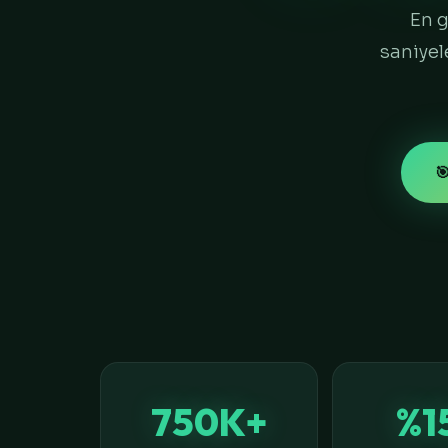
En g
saniyel

750K+
%1