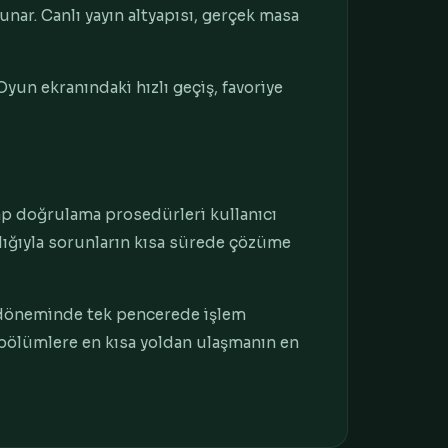
unar. Canlı yayın altyapısı, gerçek masa
Oyun ekranındaki hızlı geçiş, favoriye
sap doğrulama prosedürleri kullanıcı
ılığıyla sorunların kısa sürede çözüme
6 döneminde tek pencerede işlem
bölümlere en kısa yoldan ulaşmanın en