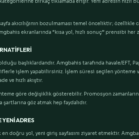
kategorilerine birkaç tıklamada erişir. Yeni adresin hızlı bu
ayfa akıcılığının bozulmaması temel önceliktir; özellikle 
mgbahis ekranlarında “kısa yol, hızlı sonuç” prensibi her 
ERNATİFLERİ
lduğu başlıklardandır. Amgbahis tarafında havale/EFT, Pap
iflerle işlem yapabilirsiniz. İşlem süresi seçilen yönteme 
 ve hızlı akıştır.
teme göre değişiklik gösterebilir. Promosyon zamanlarında
 şartlarına göz atmak hep faydalıdır.
 YENİ ADRES
en doğru yol, yeni giriş sayfasını ziyaret etmektir. Amgb