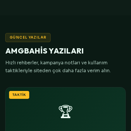
GÜNCEL YAZILAR
AMGBAHIS YAZILARI
Hızlı rehberler, kampanya notları ve kullanım
taktikleriyle siteden çok daha fazla verim alın.
TAKTİK
🏆