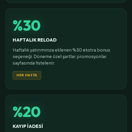
%30
HAFTALIK RELOAD
Haftalık yatırımınıza eklenen %30 ekstra bonus
seçeneği. Döneme özel şartlar promosyonlar
sayfasında listelenir.
HER HAFTA
%20
KAYIP İADESİ