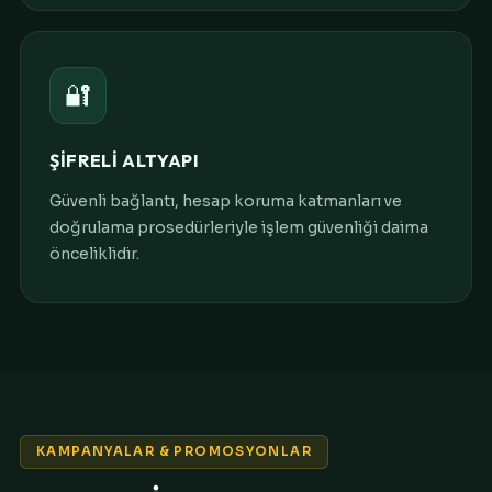
🔐
ŞİFRELİ ALTYAPI
Güvenli bağlantı, hesap koruma katmanları ve
doğrulama prosedürleriyle işlem güvenliği daima
önceliklidir.
KAMPANYALAR & PROMOSYONLAR