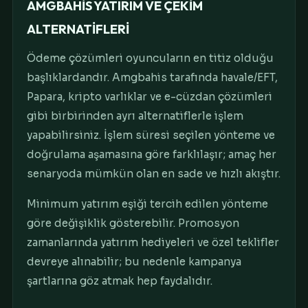
AMGBAHIS YATIRIM VE ÇEKİM
ALTERNATİFLERİ
Ödeme çözümleri oyuncuların en titiz olduğu
başlıklardandır. Amgbahis tarafında havale/EFT,
Papara, kripto varlıklar ve e-cüzdan çözümleri
gibi birbirinden ayrı alternatiflerle işlem
yapabilirsiniz. İşlem süresi seçilen yönteme ve
doğrulama aşamasına göre farklılaşır; amaç her
senaryoda mümkün olan en sade ve hızlı akıştır.
Minimum yatırım eşiği tercih edilen yönteme
göre değişiklik gösterebilir. Promosyon
zamanlarında yatırım hediyeleri ve özel teklifler
devreye alınabilir; bu nedenle kampanya
şartlarına göz atmak hep faydalıdır.