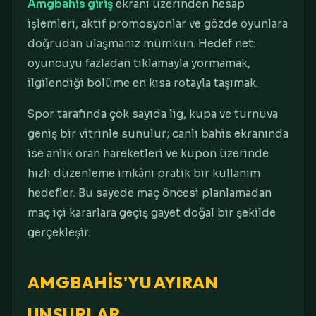
Amgbahis giriş
ekranı üzerinden hesap
işlemleri, aktif promosyonlar ve gözde oyunlara
doğrudan ulaşmanız mümkün. Hedef net:
oyuncuyu fazladan tıklamayla yormamak,
ilgilendiği bölüme en kısa rotayla taşımak.
Spor tarafında çok sayıda lig, kupa ve turnuva
geniş bir vitrinle sunulur; canlı bahis ekranında
ise anlık oran hareketleri ve kupon üzerinde
hızlı düzenleme imkânı pratik bir kullanım
hedefler. Bu sayede maç öncesi planlamadan
maç içi kararlara geçiş gayet doğal bir şekilde
gerçekleşir.
AMGBAHIS'YU AYIRAN
UNSURLAR