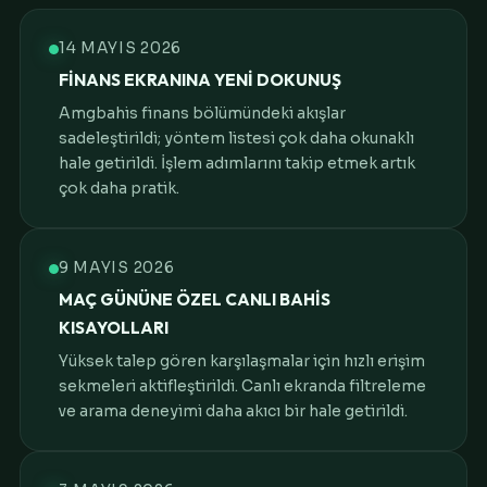
14 MAYIS 2026
FİNANS EKRANINA YENİ DOKUNUŞ
Amgbahis finans bölümündeki akışlar
sadeleştirildi; yöntem listesi çok daha okunaklı
hale getirildi. İşlem adımlarını takip etmek artık
çok daha pratik.
9 MAYIS 2026
MAÇ GÜNÜNE ÖZEL CANLI BAHİS
KISAYOLLARI
Yüksek talep gören karşılaşmalar için hızlı erişim
sekmeleri aktifleştirildi. Canlı ekranda filtreleme
ve arama deneyimi daha akıcı bir hale getirildi.