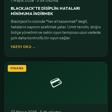
1 Mayıs 2026 · 3 dk okuma
BLACKJACK'TE DİSİPLİN: HATALARI
MİNİMUMA İNDİRMEK
Blackjack'in özünde “her el kazanmak” değil,
hataların sayısını azaltmak yatar. Limit tercihi, doğru
bütçe yönetimi ve sakin oyun temposu uzun vadede
çok daha kontrollü bir oyun sağlar.
YAZIYI OKU →
FİNANS
💳