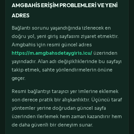
AMGBAHIS ERİŞİM PROBLEMLERİ VE YENİ
ADRES
Bağlantı sorunu yaşandığında izlenecek en
doğru yol, yeni giriş sayfasını ziyaret etmektir.
Amgbahis için resmi güncel adres
https://m.amgbahsdetaygiris.icu/
üzerinden
yayındadır. Alan adı değişikliklerinde bu sayfayı
takip etmek, sahte yönlendirmelerin önüne
geçer.
Resmi bağlantıyı tarayıcı yer imlerine eklemek
son derece pratik bir alışkanlıktır. Üçüncü taraf
yöntemler yerine doğrudan güncel sayfa
üzerinden ilerlemek hem zaman kazandırır hem
de daha güvenli bir deneyim sunar.