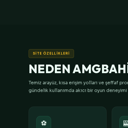
SİTE ÖZELLİKLERİ
NEDEN AMGBAHIS
Temiz arayüz, kısa erişim yolları ve şeffaf
gündelik kullanımda akıcı bir oyun deneyimi
⚽
