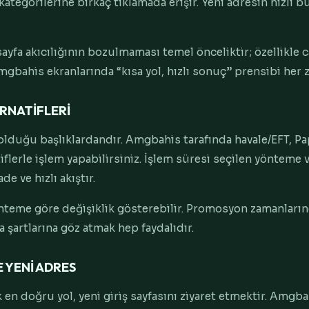
kategorilerine birkaç tıklamada erişir. Yeni adresin hızlı bu
ayfa akıcılığının bozulmaması temel önceliktir; özellikle 
mgbahis ekranlarında “kısa yol, hızlı sonuç” prensibi her 
ERNATİFLERİ
lduğu başlıklardandır. Amgbahis tarafında havale/EFT, Pap
iflerle işlem yapabilirsiniz. İşlem süresi seçilen yönteme 
 ve hızlı akıştır.
teme göre değişiklik gösterebilir. Promosyon zamanlarında
 şartlarına göz atmak hep faydalıdır.
 YENİ ADRES
en doğru yol, yeni giriş sayfasını ziyaret etmektir. Amgb