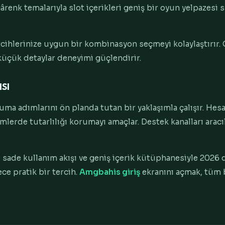
renk temalarıyla slot içerikleri geniş bir oyun yelpazesi s
 tercihlerinize uygun bir kombinasyon seçmeyi kolaylaştırır. 
küçük detaylar deneyimi güçlendirir.
SI
uma adımlarını ön planda tutan bir yaklaşımla çalışır. He
emlerde tutarlılığı korumayı amaçlar. Destek kanalları arac
, sade kullanım akışı ve geniş içerik kütüphanesiyle 202
ce pratik bir tercih.
Amgbahis giriş
ekranını açmak, tüm 