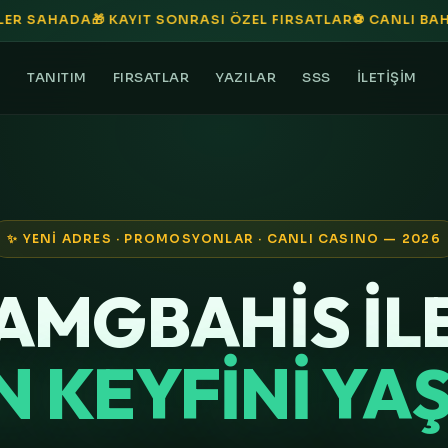
ER SAHADA
🎁 KAYIT SONRASI ÖZEL FIRSATLAR
⚽ CANLI BAHİS
TANITIM
FIRSATLAR
YAZILAR
SSS
İLETİŞİM
✨ YENİ ADRES · PROMOSYONLAR · CANLI CASINO — 2026
AMGBAHIS İL
 KEYFİNİ YA