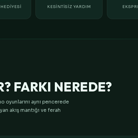
M HEDİYESİ
KESİNTİSİZ YARDIM
EKSPR
? FARKI NEREDE?
ino oyunlarını aynı pencerede
yan akış mantığı ve ferah