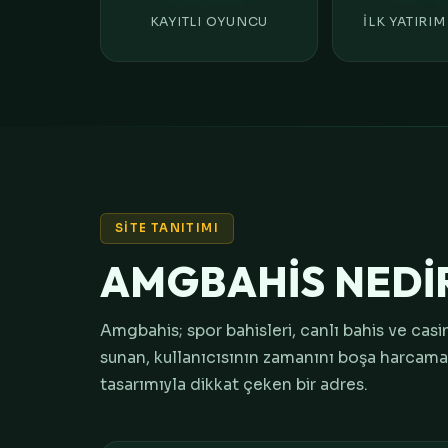
KAYITLI OYUNCU
İLK YATIRI
SİTE TANITIMI
AMGBAHIS NEDİR
Amgbahis; spor bahisleri, canlı bahis ve cas
sunan, kullanıcısının zamanını boşa harcama
tasarımıyla dikkat çeken bir adres.