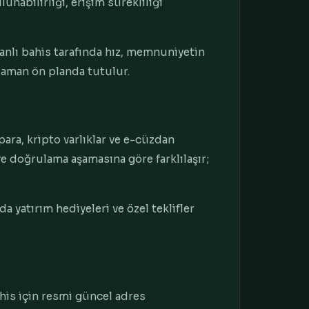
lunabilirliği, erişim sürekliliği
canlı bahis tarafında hız, memnuniyetin
zaman ön planda tutulur.
ara, kripto varlıklar ve e-cüzdan
ve doğrulama aşamasına göre farklılaşır;
 yatırım hediyeleri ve özel teklifler
ahis için resmi güncel adres