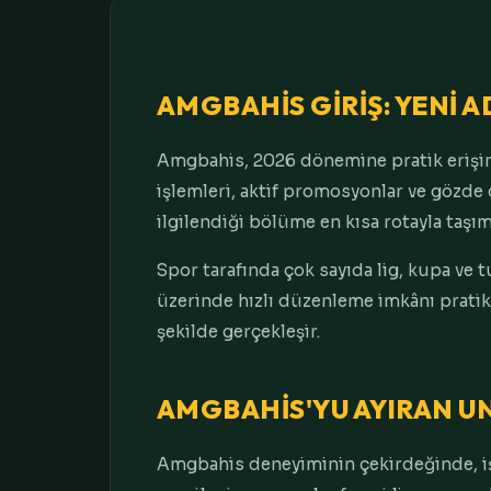
AMGBAHIS GİRİŞ: YENİ 
Amgbahis, 2026 dönemine pratik erişim
işlemleri, aktif promosyonlar ve gözd
ilgilendiği bölüme en kısa rotayla taşım
Spor tarafında çok sayıda lig, kupa ve t
üzerinde hızlı düzenleme imkânı pratik
şekilde gerçekleşir.
AMGBAHIS'YU AYIRAN U
Amgbahis deneyiminin çekirdeğinde, işl