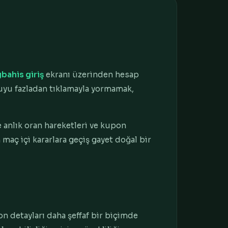
ahis giriş
ekranı üzerinden hesap
uyu fazladan tıklamayla yormamak,
e anlık oran hareketleri ve kupon
aç içi kararlara geçiş gayet doğal bir
n detayları daha şeffaf bir biçimde