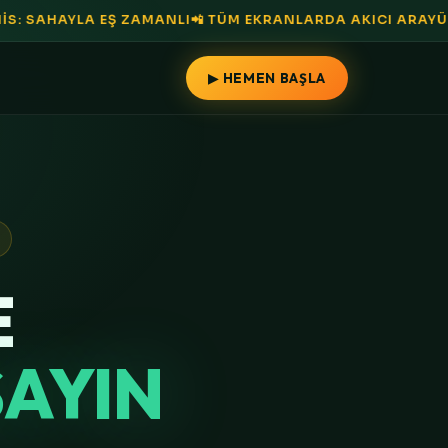
: SAHAYLA EŞ ZAMANLI
📲 TÜM EKRANLARDA AKICI ARAYÜZ

▶ HEMEN BAŞLA
E
ŞAYIN