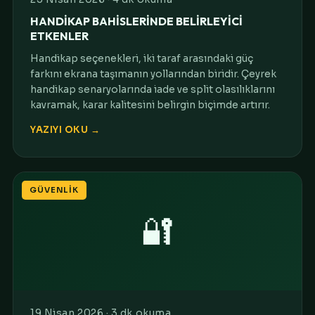
HANDİKAP BAHİSLERİNDE BELİRLEYİCİ
ETKENLER
Handikap seçenekleri, iki taraf arasındaki güç
farkını ekrana taşımanın yollarından biridir. Çeyrek
handikap senaryolarında iade ve split olasılıklarını
kavramak, karar kalitesini belirgin biçimde artırır.
YAZIYI OKU →
GÜVENLİK
🔐
19 Nisan 2026 · 3 dk okuma