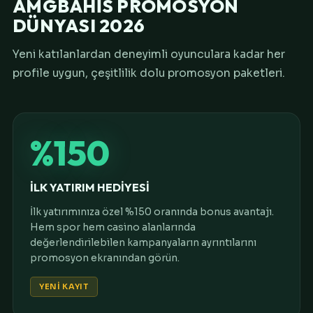
AMGBAHIS PROMOSYON
DÜNYASI 2026
Yeni katılanlardan deneyimli oyunculara kadar her
profile uygun, çeşitlilik dolu promosyon paketleri.
%150
İLK YATIRIM HEDİYESİ
İlk yatırımınıza özel %150 oranında bonus avantajı.
Hem spor hem casino alanlarında
değerlendirilebilen kampanyaların ayrıntılarını
promosyon ekranından görün.
YENİ KAYIT