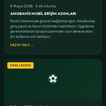
8 Mayıs 2026 · 3 dk okuma
AMGBAHIS MOBİL ERİŞİM ADIMLARI
Mobil cihazınızda güncel bağlantıyı açın, hesabınıza
giriş yapın ve favori bölümleri sabitleyin. Uygulama
gerekmeksizin tarayıcı üzerinden son derece akıcı
bir kullanım sizi bekliyor.
YAZIYI OKU →
CANLI BAHİS
⚽