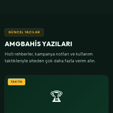
GÜNCEL YAZILAR
AMGBAHIS YAZILARI
Hızlı rehberler, kampanya notları ve kullanım
taktikleriyle siteden çok daha fazla verim alın.
TAKTİK
🏆