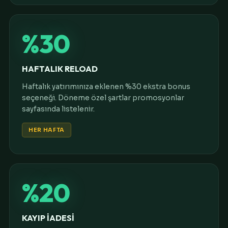
%30
HAFTALIK RELOAD
Haftalık yatırımınıza eklenen %30 ekstra bonus
seçeneği. Döneme özel şartlar promosyonlar
sayfasında listelenir.
HER HAFTA
%20
KAYIP İADESİ