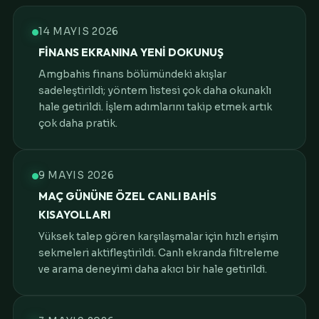
14 MAYIS 2026
FİNANS EKRANINA YENİ DOKUNUŞ
Amgbahis finans bölümündeki akışlar
sadeleştirildi; yöntem listesi çok daha okunaklı
hale getirildi. İşlem adımlarını takip etmek artık
çok daha pratik.
9 MAYIS 2026
MAÇ GÜNÜNE ÖZEL CANLI BAHİS
KISAYOLLARI
Yüksek talep gören karşılaşmalar için hızlı erişim
sekmeleri aktifleştirildi. Canlı ekranda filtreleme
ve arama deneyimi daha akıcı bir hale getirildi.