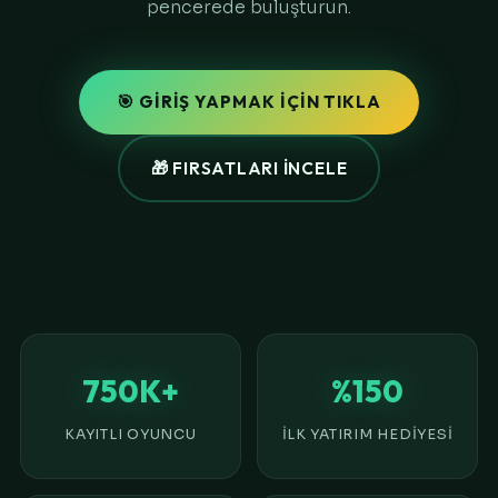
pencerede buluşturun.
🎯 GİRİŞ YAPMAK İÇİN TIKLA
🎁 FIRSATLARI İNCELE
750K+
%150
KAYITLI OYUNCU
İLK YATIRIM HEDİYESİ