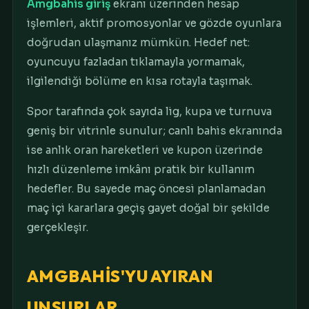
Amgbahis giriş
ekranı üzerinden hesap
işlemleri, aktif promosyonlar ve gözde oyunlara
doğrudan ulaşmanız mümkün. Hedef net:
oyuncuyu fazladan tıklamayla yormamak,
ilgilendiği bölüme en kısa rotayla taşımak.
Spor tarafında çok sayıda lig, kupa ve turnuva
geniş bir vitrinle sunulur; canlı bahis ekranında
ise anlık oran hareketleri ve kupon üzerinde
hızlı düzenleme imkânı pratik bir kullanım
hedefler. Bu sayede maç öncesi planlamadan
maç içi kararlara geçiş gayet doğal bir şekilde
gerçekleşir.
AMGBAHIS'YU AYIRAN
UNSURLAR