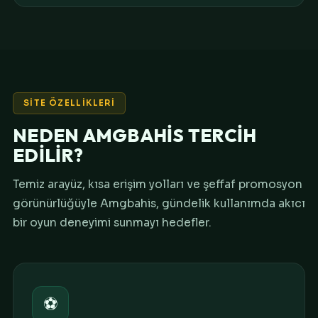
SİTE ÖZELLİKLERİ
NEDEN AMGBAHIS TERCİH
EDİLİR?
Temiz arayüz, kısa erişim yolları ve şeffaf promosyon
görünürlüğüyle Amgbahis, gündelik kullanımda akıcı
bir oyun deneyimi sunmayı hedefler.
⚽