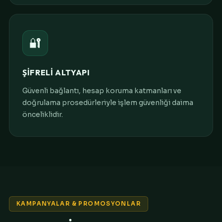
🔐
ŞİFRELİ ALTYAPI
Güvenli bağlantı, hesap koruma katmanları ve
doğrulama prosedürleriyle işlem güvenliği daima
önceliklidir.
KAMPANYALAR & PROMOSYONLAR