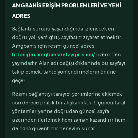
AMGBAHIS ERİŞİM PROBLEMLERİ VE YENİ
ADRES
Bağlantı sorunu yaşandığında izlenecek en
doğru yol, yeni giriş sayfasını ziyaret etmektir.
Amgbahis için resmi güncel adres
https://m.amgbahsdetaygiris.icu/
üzerinden
yayındadır. Alan adı değişikliklerinde bu sayfayı
takip etmek, sahte yönlendirmelerin önüne
geçer.
Resmi bağlantıyı tarayıcı yer imlerine eklemek
son derece pratik bir alışkanlıktır. Üçüncü taraf
yöntemler yerine doğrudan güncel sayfa
üzerinden ilerlemek hem zaman kazandırır hem
de daha güvenli bir deneyim sunar.