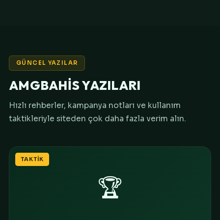
GÜNCEL YAZILAR
AMGBAHIS YAZILARI
Hızlı rehberler, kampanya notları ve kullanım
taktikleriyle siteden çok daha fazla verim alın.
TAKTİK
🏆