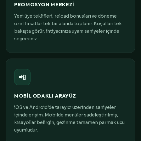
PROMOSYON MERKEZİ
Yeni üye teklifleri, reload bonusları ve döneme
özel fırsatlar tek bir alanda toplanır. Koşulları tek
bakışta görür, ihtiyacınıza uyanı saniyeler içinde
seçersiniz.
📲
MOBİL ODAKLI ARAYÜZ
iOS ve Android'de tarayıcı üzerinden saniyeler
içinde erişim. Mobilde menüler sadeleştirilmiş,
kısayollar belirgin, gezinme tamamen parmak ucu
uyumludur.