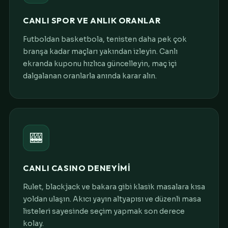
CANLI SPOR VE ANLIK ORANLAR
Futboldan basketbola, tenisten daha pek çok
branşa kadar maçları yakından izleyin. Canlı
ekranda kuponu hızlıca güncelleyin, maç içi
dalgalanan oranlarla anında karar alın.
🎰
CANLI CASINO DENEYİMİ
Rulet, blackjack ve bakara gibi klasik masalara kısa
yoldan ulaşın. Akıcı yayın altyapısı ve düzenli masa
listeleri sayesinde seçim yapmak son derece
kolay.