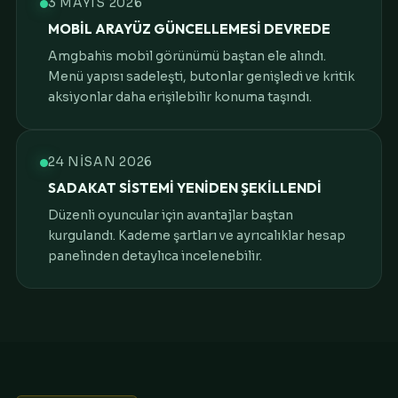
3 MAYIS 2026
MOBİL ARAYÜZ GÜNCELLEMESİ DEVREDE
Amgbahis mobil görünümü baştan ele alındı.
Menü yapısı sadeleşti, butonlar genişledi ve kritik
aksiyonlar daha erişilebilir konuma taşındı.
24 NISAN 2026
SADAKAT SİSTEMİ YENİDEN ŞEKİLLENDİ
Düzenli oyuncular için avantajlar baştan
kurgulandı. Kademe şartları ve ayrıcalıklar hesap
panelinden detaylıca incelenebilir.