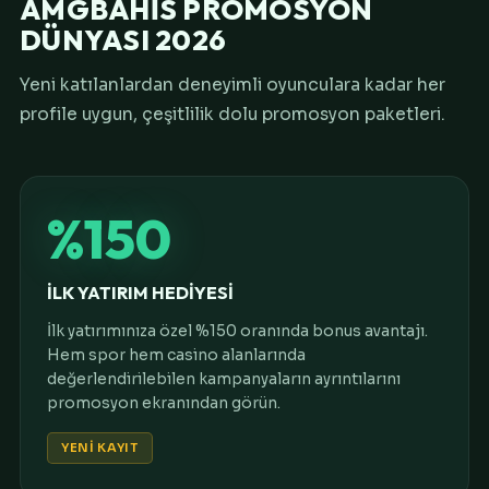
AMGBAHIS PROMOSYON
DÜNYASI 2026
Yeni katılanlardan deneyimli oyunculara kadar her
profile uygun, çeşitlilik dolu promosyon paketleri.
%150
İLK YATIRIM HEDİYESİ
İlk yatırımınıza özel %150 oranında bonus avantajı.
Hem spor hem casino alanlarında
değerlendirilebilen kampanyaların ayrıntılarını
promosyon ekranından görün.
YENİ KAYIT