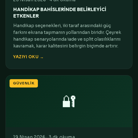
HANDİKAP BAHİSLERİNDE BELİRLEYİCİ
ETKENLER
Handikap seçenekleri, iki taraf arasındaki güç
farkını ekrana taşımanın yollarından biridir. Çeyrek
handikap senaryolarında iade ve split olasılıklarını
kavramak, karar kalitesini belirgin biçimde artırır.
YAZIYI OKU →
GÜVENLİK
🔐
19 Nisan 2026 · 3 dk okuma