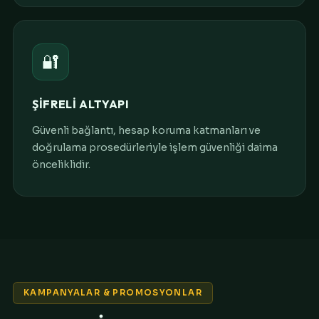
🔐
ŞİFRELİ ALTYAPI
Güvenli bağlantı, hesap koruma katmanları ve
doğrulama prosedürleriyle işlem güvenliği daima
önceliklidir.
KAMPANYALAR & PROMOSYONLAR