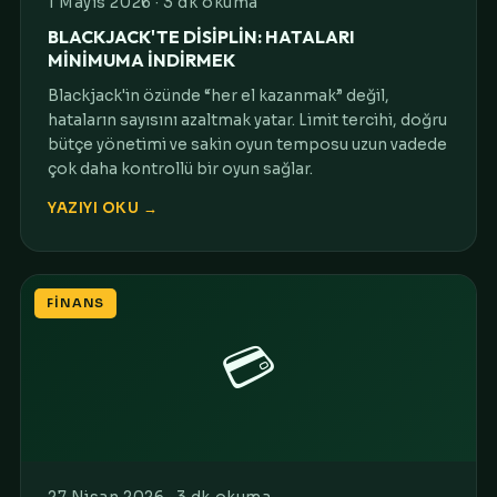
1 Mayıs 2026 · 3 dk okuma
BLACKJACK'TE DİSİPLİN: HATALARI
MİNİMUMA İNDİRMEK
Blackjack'in özünde “her el kazanmak” değil,
hataların sayısını azaltmak yatar. Limit tercihi, doğru
bütçe yönetimi ve sakin oyun temposu uzun vadede
çok daha kontrollü bir oyun sağlar.
YAZIYI OKU →
FİNANS
💳