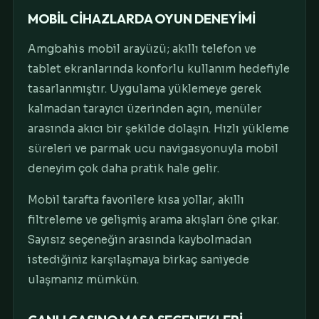
MOBİL CİHAZLARDA OYUN DENEYİMİ
Amgbahis mobil arayüzü; akıllı telefon ve
tablet ekranlarında konforlu kullanım hedefiyle
tasarlanmıştır. Uygulama yüklemeye gerek
kalmadan tarayıcı üzerinden açın, menüler
arasında akıcı bir şekilde dolaşın. Hızlı yükleme
süreleri ve parmak ucu navigasyonuyla mobil
deneyim çok daha pratik hale gelir.
Mobil tarafta favorilere kısa yollar, akıllı
filtreleme ve gelişmiş arama akışları öne çıkar.
Sayısız seçeneğin arasında kaybolmadan
istediğiniz karşılaşmaya birkaç saniyede
ulaşmanız mümkün.