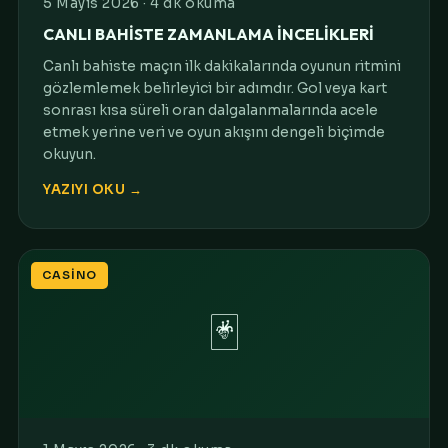
5 Mayıs 2026 · 4 dk okuma
CANLI BAHİSTE ZAMANLAMA İNCELİKLERİ
Canlı bahiste maçın ilk dakikalarında oyunun ritmini
gözlemlemek belirleyici bir adımdır. Gol veya kart
sonrası kısa süreli oran dalgalanmalarında acele
etmek yerine veri ve oyun akışını dengeli biçimde
okuyun.
YAZIYI OKU →
CASİNO
🃏