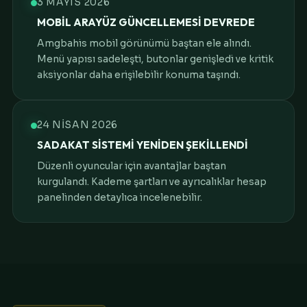
3 MAYIS 2026
MOBİL ARAYÜZ GÜNCELLEMESİ DEVREDE
Amgbahis mobil görünümü baştan ele alındı.
Menü yapısı sadeleşti, butonlar genişledi ve kritik
aksiyonlar daha erişilebilir konuma taşındı.
24 NISAN 2026
SADAKAT SİSTEMİ YENİDEN ŞEKİLLENDİ
Düzenli oyuncular için avantajlar baştan
kurgulandı. Kademe şartları ve ayrıcalıklar hesap
panelinden detaylıca incelenebilir.