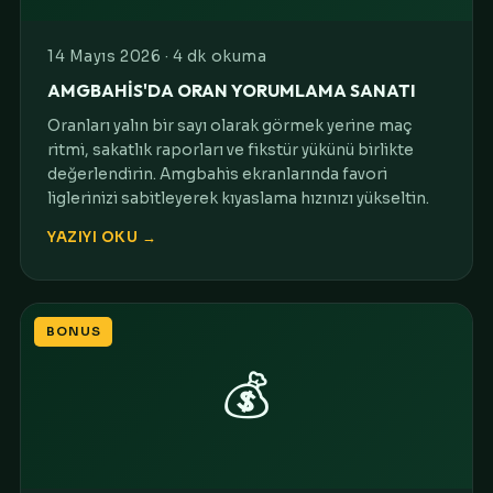
14 Mayıs 2026 · 4 dk okuma
AMGBAHIS'DA ORAN YORUMLAMA SANATI
Oranları yalın bir sayı olarak görmek yerine maç
ritmi, sakatlık raporları ve fikstür yükünü birlikte
değerlendirin. Amgbahis ekranlarında favori
liglerinizi sabitleyerek kıyaslama hızınızı yükseltin.
YAZIYI OKU →
BONUS
💰