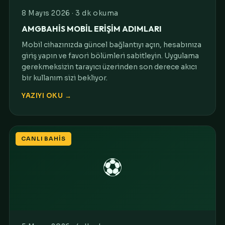
8 Mayıs 2026 · 3 dk okuma
AMGBAHIS MOBİL ERİŞİM ADIMLARI
Mobil cihazınızda güncel bağlantıyı açın, hesabınıza
giriş yapın ve favori bölümleri sabitleyin. Uygulama
gerekmeksizin tarayıcı üzerinden son derece akıcı
bir kullanım sizi bekliyor.
YAZIYI OKU →
CANLI BAHİS
⚽