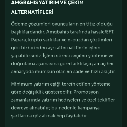
AMGBAHIS YATIRIM VE ÇEKİM
ALTERNATİFLERİ
Ödeme çözümleri oyuncuların en titiz olduğu
başlıklardandır. Amgbahis tarafında havale/EFT,
Papara, kripto varlıklar ve e-cüzdan çözümleri
gibi birbirinden ayrı alternatiflerle işlem
yapabilirsiniz. İşlem süresi seçilen yönteme ve
doğrulama aşamasına göre farklılaşır; amaç her
senaryoda mümkün olan en sade ve hızlı akıştır.
Minimum yatırım eşiği tercih edilen yönteme
göre değişiklik gösterebilir. Promosyon
zamanlarında yatırım hediyeleri ve özel teklifler
devreye alınabilir; bu nedenle kampanya
şartlarına göz atmak hep faydalıdır.