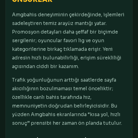
Amgbahis deneyiminin çekirdeğinde, işlemleri
sadeleştiren temiz arayüz mantığı yatar.
Promosyon detayları daha şeffaf bir biçimde
sergilenir; oyuncular favori lig ve oyun
kategorilerine birkaç tıklamada erişir. Yeni
adresin hızlı bulunabilirliği, erişim sürekliliği
açısından ciddi bir kazanım.
Trafik yoğunluğunun arttığı saatlerde sayfa
akıcılığının bozulmaması temel önceliktir;
özellikle canlı bahis tarafında hız,
memnuniyetin doğrudan belirleyicisidir. Bu
yüzden Amgbahis ekranlarında “kısa yol, hızlı
sonuç” prensibi her zaman ön planda tutulur.