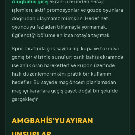
Amgbahis giriş
ekranı üzerinden hesap
işlemleri, aktif promosyonlar ve gözde oyunlara
doğrudan ulaşmanız mümkün. Hedef net:
oyuncuyu fazladan tıklamayla yormamak,
ilgilendiği bölüme en kısa rotayla taşımak.
Spor tarafında çok sayıda lig, kupa ve turnuva
geniş bir vitrinle sunulur; canlı bahis ekranında
ise anlık oran hareketleri ve kupon üzerinde
hızlı düzenleme imkânı pratik bir kullanım
hedefler. Bu sayede maç öncesi planlamadan
maç içi kararlara geçiş gayet doğal bir şekilde
gerçekleşir.
AMGBAHIS'YU AYIRAN
UNSURLAR