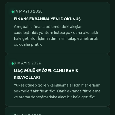
14 MAYIS 2026
FİNANS EKRANINA YENİ DOKUNUŞ
Amgbahis finans bölümündeki akışlar
sadeleştirildi; yöntem listesi çok daha okunaklı
hale getirildi. İşlem adımlarını takip etmek artık
çok daha pratik.
9 MAYIS 2026
MAÇ GÜNÜNE ÖZEL CANLI BAHİS
KISAYOLLARI
Yüksek talep gören karşılaşmalar için hızlı erişim
sekmeleri aktifleştirildi. Canlı ekranda filtreleme
ve arama deneyimi daha akıcı bir hale getirildi.