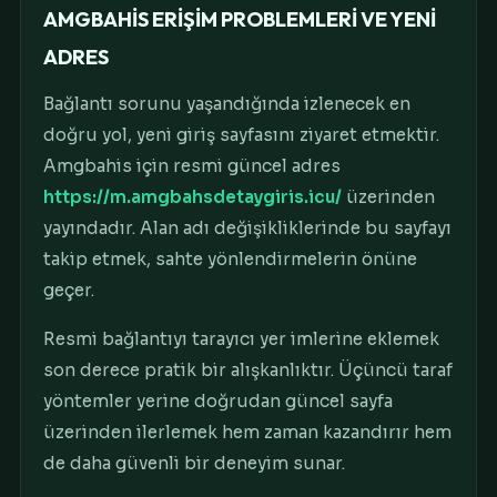
AMGBAHIS ERİŞİM PROBLEMLERİ VE YENİ
ADRES
Bağlantı sorunu yaşandığında izlenecek en
doğru yol, yeni giriş sayfasını ziyaret etmektir.
Amgbahis için resmi güncel adres
https://m.amgbahsdetaygiris.icu/
üzerinden
yayındadır. Alan adı değişikliklerinde bu sayfayı
takip etmek, sahte yönlendirmelerin önüne
geçer.
Resmi bağlantıyı tarayıcı yer imlerine eklemek
son derece pratik bir alışkanlıktır. Üçüncü taraf
yöntemler yerine doğrudan güncel sayfa
üzerinden ilerlemek hem zaman kazandırır hem
de daha güvenli bir deneyim sunar.