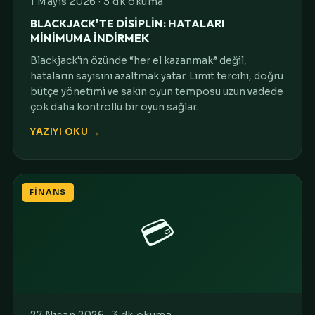
1 Mayıs 2026 · 3 dk okuma
BLACKJACK'TE DİSİPLİN: HATALARI
MİNİMUMA İNDİRMEK
Blackjack'in özünde “her el kazanmak” değil,
hataların sayısını azaltmak yatar. Limit tercihi, doğru
bütçe yönetimi ve sakin oyun temposu uzun vadede
çok daha kontrollü bir oyun sağlar.
YAZIYI OKU →
FİNANS
💳