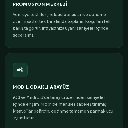
PROMOSYON MERKEZİ
Yeni üye teklifleri, reload bonusları ve döneme
özel fırsatlar tek bir alanda toplanır. Koşulları tek
bakışta görür, ihtiyacınıza uyanı saniyeler içinde
seçersiniz.
📲
MOBİL ODAKLI ARAYÜZ
iOS ve Android'de tarayıcı üzerinden saniyeler
içinde erişim. Mobilde menüler sadeleştirilmiş,
kısayollar belirgin, gezinme tamamen parmak ucu
uyumludur.