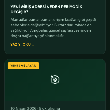
YENİ GİRİŞ ADRESİ NEDEN PERİYODİK
DEĞİŞİR?
Alan adları zaman zaman erişim kısıtları gibi çeşitli
sebeplerle değişebiliyor. Bu tarz durumlarda en
sağlıklı yol, Amgbahis güncel sayfası üzerinden
doğru bağlantıya yönlenmektir.
YAZIYI OKU →
YENİ BAŞLAYAN
🎯
10 Nisan 2026 · 5 dk okuma