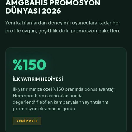
AMGBAHIS PROMOSYON
DÜNYASI 2026
Yeni katılanlardan deneyimli oyunculara kadar her
profile uygun, çeşitlilik dolu promosyon paketleri.
%150
İLK YATIRIM HEDİYESİ
İlk yatırımınıza özel %150 oranında bonus avantajı.
Hem spor hem casino alanlarında
değerlendirilebilen kampanyaların ayrıntılarını
promosyon ekranından görün.
YENİ KAYIT