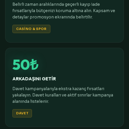
Belirli zaman aralıklarında geçerli kayıp iade
fırsatlarıyla bütçenizi koruma altına alın. Kapsam ve
detaylar promosyon ekranında belirtilir.
CASİNO & SPOR
50₺
ARKADAŞINI GETİR
Davet kampanyalarıyla ekstra kazanç fırsatları
yakalayın. Davet kuralları ve aktif sınırlar kampanya
alanında listelenir.
DAVET