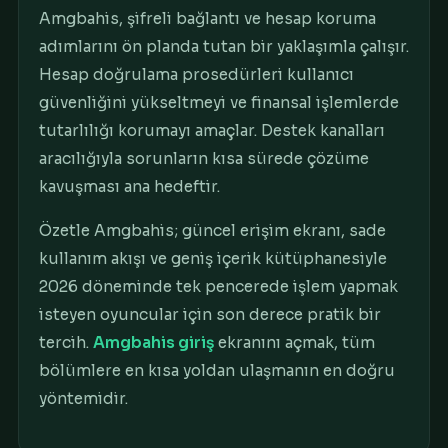
Amgbahis, şifreli bağlantı ve hesap koruma
adımlarını ön planda tutan bir yaklaşımla çalışır.
Hesap doğrulama prosedürleri kullanıcı
güvenliğini yükseltmeyi ve finansal işlemlerde
tutarlılığı korumayı amaçlar. Destek kanalları
aracılığıyla sorunların kısa sürede çözüme
kavuşması ana hedeftir.
Özetle Amgbahis; güncel erişim ekranı, sade
kullanım akışı ve geniş içerik kütüphanesiyle
2026 döneminde tek pencerede işlem yapmak
isteyen oyuncular için son derece pratik bir
tercih.
Amgbahis giriş
ekranını açmak, tüm
bölümlere en kısa yoldan ulaşmanın en doğru
yöntemidir.