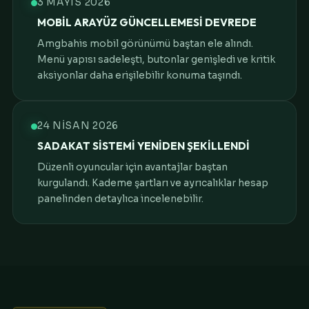
3 MAYIS 2026
MOBİL ARAYÜZ GÜNCELLEMESİ DEVREDE
Amgbahis mobil görünümü baştan ele alındı.
Menü yapısı sadeleşti, butonlar genişledi ve kritik
aksiyonlar daha erişilebilir konuma taşındı.
24 NISAN 2026
SADAKAT SİSTEMİ YENİDEN ŞEKİLLENDİ
Düzenli oyuncular için avantajlar baştan
kurgulandı. Kademe şartları ve ayrıcalıklar hesap
panelinden detaylıca incelenebilir.