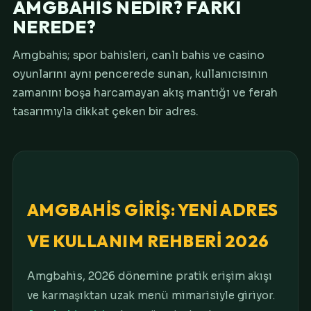
AMGBAHIS NEDİR? FARKI
NEREDE?
Amgbahis; spor bahisleri, canlı bahis ve casino
oyunlarını aynı pencerede sunan, kullanıcısının
zamanını boşa harcamayan akış mantığı ve ferah
tasarımıyla dikkat çeken bir adres.
AMGBAHIS GİRİŞ: YENİ ADRES
VE KULLANIM REHBERİ 2026
Amgbahis, 2026 dönemine pratik erişim akışı
ve karmaşıktan uzak menü mimarisiyle giriyor.