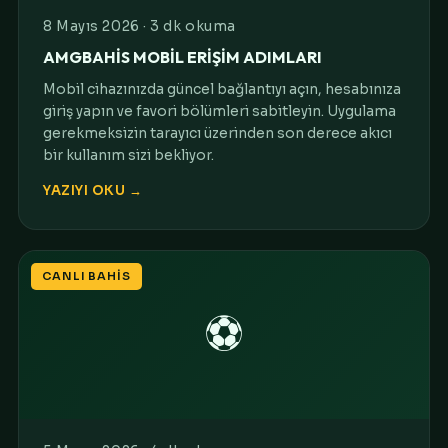
8 Mayıs 2026 · 3 dk okuma
AMGBAHIS MOBİL ERİŞİM ADIMLARI
Mobil cihazınızda güncel bağlantıyı açın, hesabınıza
giriş yapın ve favori bölümleri sabitleyin. Uygulama
gerekmeksizin tarayıcı üzerinden son derece akıcı
bir kullanım sizi bekliyor.
YAZIYI OKU →
CANLI BAHİS
⚽