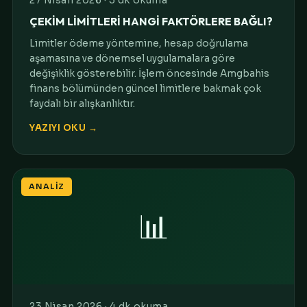
27 Nisan 2026 · 3 dk okuma
ÇEKİM LİMİTLERİ HANGİ FAKTÖRLERE BAĞLI?
Limitler ödeme yöntemine, hesap doğrulama
aşamasına ve dönemsel uygulamalara göre
değişiklik gösterebilir. İşlem öncesinde Amgbahis
finans bölümünden güncel limitlere bakmak çok
faydalı bir alışkanlıktır.
YAZIYI OKU →
ANALİZ
📊
23 Nisan 2026 · 4 dk okuma