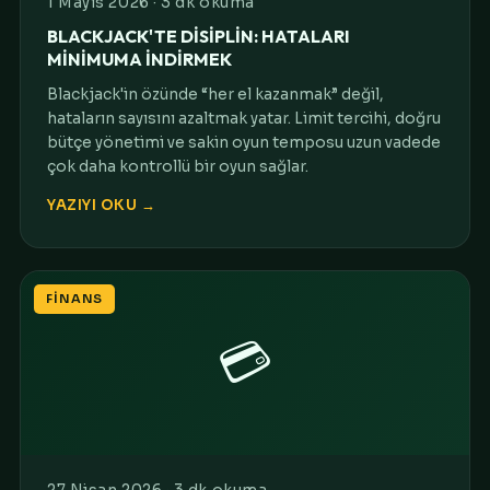
1 Mayıs 2026 · 3 dk okuma
BLACKJACK'TE DİSİPLİN: HATALARI
MİNİMUMA İNDİRMEK
Blackjack'in özünde “her el kazanmak” değil,
hataların sayısını azaltmak yatar. Limit tercihi, doğru
bütçe yönetimi ve sakin oyun temposu uzun vadede
çok daha kontrollü bir oyun sağlar.
YAZIYI OKU →
FİNANS
💳