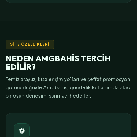
SİTE ÖZELLİKLERİ
NEDEN AMGBAHIS TERCİH
EDİLİR?
Temiz arayüz, kısa erişim yolları ve şeffaf promosyon
görünürlüğüyle Amgbahis, gündelik kullanımda akıcı
bir oyun deneyimi sunmayı hedefler.
⚽