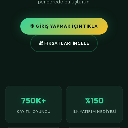
pencerede buluşturun.
🎯 GİRİŞ YAPMAK İÇİN TIKLA
🎁 FIRSATLARI İNCELE
750K+
%150
KAYITLI OYUNCU
İLK YATIRIM HEDİYESİ