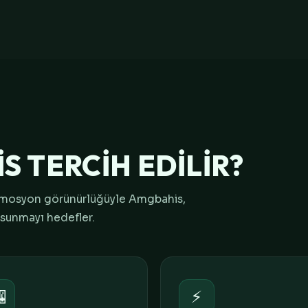
 TERCİH EDİLİR?
 promosyon görünürlüğüyle Amgbahis,
 sunmayı hedefler.

⚡