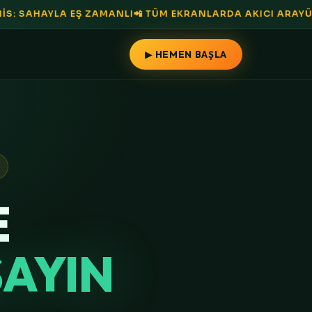
: SAHAYLA EŞ ZAMANLI
📲 TÜM EKRANLARDA AKICI ARAYÜZ
▶ HEMEN BAŞLA
E
ŞAYIN