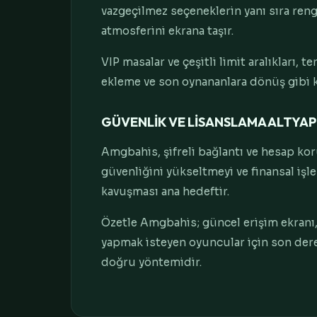
vazgeçilmez seçeneklerin yanı sıra rengâ
atmosferini ekrana taşır.
VIP masalar ve çeşitli limit aralıkları,
ekleme ve son oynananlara dönüş gibi 
GÜVENLİK VE LİSANSLAMA ALTYAPI
Amgbahis, şifreli bağlantı ve hesap kor
güvenliğini yükseltmeyi ve finansal işl
kavuşması ana hedeftir.
Özetle Amgbahis; güncel erişim ekranı
yapmak isteyen oyuncular için son dere
doğru yöntemidir.