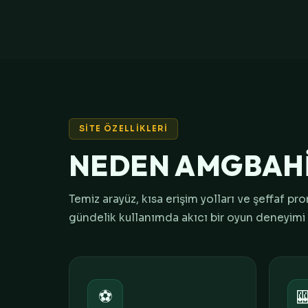
SİTE ÖZELLİKLERİ
NEDEN AMGBAHIS
Temiz arayüz, kısa erişim yolları ve şeffaf
gündelik kullanımda akıcı bir oyun deneyimi
⚽
