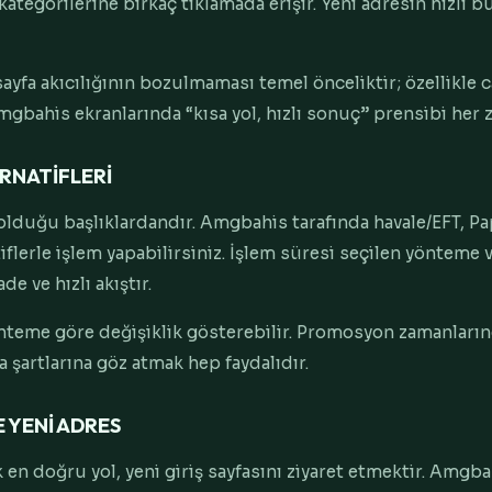
kategorilerine birkaç tıklamada erişir. Yeni adresin hızlı bu
ayfa akıcılığının bozulmaması temel önceliktir; özellikle 
mgbahis ekranlarında “kısa yol, hızlı sonuç” prensibi her 
ERNATİFLERİ
lduğu başlıklardandır. Amgbahis tarafında havale/EFT, Pap
iflerle işlem yapabilirsiniz. İşlem süresi seçilen yönteme 
 ve hızlı akıştır.
teme göre değişiklik gösterebilir. Promosyon zamanlarında
 şartlarına göz atmak hep faydalıdır.
 YENİ ADRES
en doğru yol, yeni giriş sayfasını ziyaret etmektir. Amgb