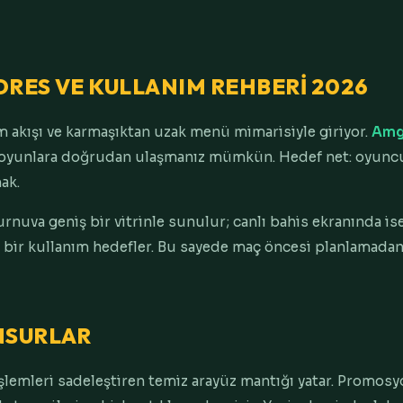
ADRES VE KULLANIM REHBERİ 2026
 akışı ve karmaşıktan uzak menü mimarisiyle giriyor.
Amgb
e oyunlara doğrudan ulaşmanız mümkün. Hedef net: oyunc
ak.
urnuva geniş bir vitrinle sunulur; canlı bahis ekranında is
 bir kullanım hedefler. Bu sayede maç öncesi planlamadan m
NSURLAR
emleri sadeleştiren temiz arayüz mantığı yatar. Promosyo