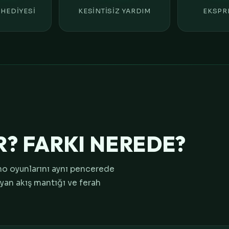
M HEDİYESİ
KESİNTİSİZ YARDIM
EKSPR
? FARKI NEREDE?
ino oyunlarını aynı pencerede
yan akış mantığı ve ferah