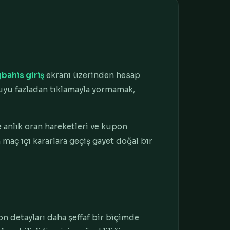
ahis giriş
ekranı üzerinden hesap
uyu fazladan tıklamayla yormamak,
e anlık oran hareketleri ve kupon
aç içi kararlara geçiş gayet doğal bir
n detayları daha şeffaf bir biçimde