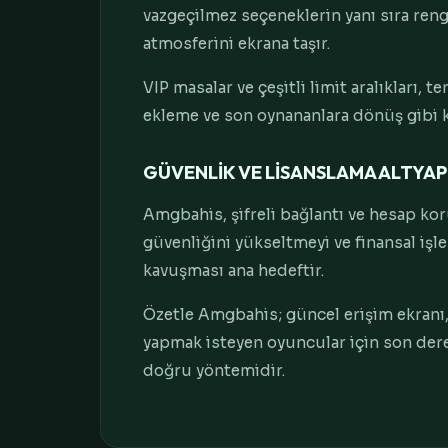
vazgeçilmez seçeneklerin yanı sıra rengâ
atmosferini ekrana taşır.
VIP masalar ve çeşitli limit aralıkları,
ekleme ve son oynananlara dönüş gibi 
GÜVENLİK VE LİSANSLAMA ALTYAPI
Amgbahis, şifreli bağlantı ve hesap kor
güvenliğini yükseltmeyi ve finansal işl
kavuşması ana hedeftir.
Özetle Amgbahis; güncel erişim ekranı
yapmak isteyen oyuncular için son dere
doğru yöntemidir.