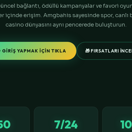
üncel bağlantı, ödüllü kampanyalar ve favori oyu
er içinde erişim. Amgbahis sayesinde spor, canlı 
casino dünyasını aynı pencerede buluşturun.
 GİRİŞ YAPMAK İÇİN TIKLA
🎁 FIRSATLARI İNCE
50
7/24
1