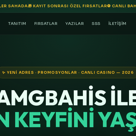
ER SAHADA
🎁 KAYIT SONRASI ÖZEL FIRSATLAR
⚽ CANLI BAHİS
TANITIM
FIRSATLAR
YAZILAR
SSS
İLETİŞİM
✨ YENİ ADRES · PROMOSYONLAR · CANLI CASINO — 2026
AMGBAHIS İL
 KEYFİNİ YA