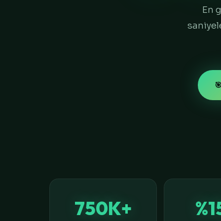
En g
saniyel

750K+
%1