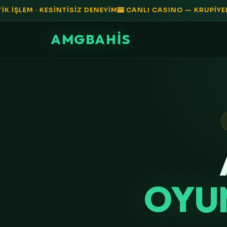
 İŞLEM · KESİNTİSİZ DENEYİM
🎰 CANLI CASINO — KRUPİYEL
AMGBAHIS
OYUN