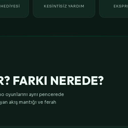
M HEDİYESİ
KESİNTİSİZ YARDIM
EKSPR
? FARKI NEREDE?
ino oyunlarını aynı pencerede
yan akış mantığı ve ferah