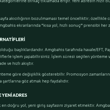
kategorilerine birkaç tıklamada erişir. Yeni adresin hızlı bu
ayfa akıcılığının bozulmaması temel önceliktir; özellikle 
mgbahis ekranlarında “kısa yol, hızlı sonuç” prensibi her 
ERNATİFLERİ
lduğu başlıklardandır. Amgbahis tarafında havale/EFT, Pap
iflerle işlem yapabilirsiniz. İşlem süresi seçilen yönteme 
 ve hızlı akıştır.
teme göre değişiklik gösterebilir. Promosyon zamanlarında
 şartlarına göz atmak hep faydalıdır.
 YENİ ADRES
en doğru yol, yeni giriş sayfasını ziyaret etmektir. Amgb