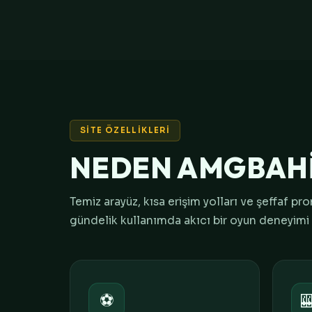
SİTE ÖZELLİKLERİ
NEDEN AMGBAHIS
Temiz arayüz, kısa erişim yolları ve şeffaf
gündelik kullanımda akıcı bir oyun deneyimi
⚽
