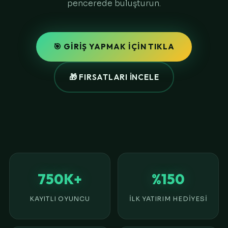
pencerede buluşturun.
🎯 GİRİŞ YAPMAK İÇİN TIKLA
🎁 FIRSATLARI İNCELE
750K+
%150
KAYITLI OYUNCU
İLK YATIRIM HEDİYESİ