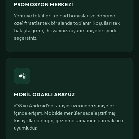
PROMOSYON MERKEZİ
Yeni üye teklifleri, reload bonusları ve döneme
özel fırsatlar tek bir alanda toplanır. Koşulları tek
bakışta görür, ihtiyacınıza uyanı saniyeler içinde
seçersiniz.
📲
MOBİL ODAKLI ARAYÜZ
iOS ve Android'de tarayıcı üzerinden saniyeler
içinde erişim. Mobilde menüler sadeleştirilmiş,
kısayollar belirgin, gezinme tamamen parmak ucu
uyumludur.