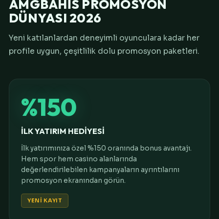
AMGBAHIS PROMOSYON
DÜNYASI 2026
Yeni katılanlardan deneyimli oyunculara kadar her
profile uygun, çeşitlilik dolu promosyon paketleri.
%150
İLK YATIRIM HEDİYESİ
İlk yatırımınıza özel %150 oranında bonus avantajı.
Hem spor hem casino alanlarında
değerlendirilebilen kampanyaların ayrıntılarını
promosyon ekranından görün.
YENİ KAYIT