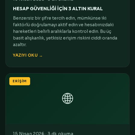
HESAP GÜVENLİĞİ İÇİN 3 ALTIN KURAL
Benzersiz bir şifre tercih edin, mümkünse iki
faktörlü doğrulamayı aktif edin ve hesabınızdaki
hareketleri belirli aralıklarla kontrol edin. Bu üç
basit alışkanlık, yetkisiz erişim riskini ciddi oranda
azaltır.
YAZIYI OKU →
ERİŞİM
🌐
15 Nisan 2026 · 3 dk okuma