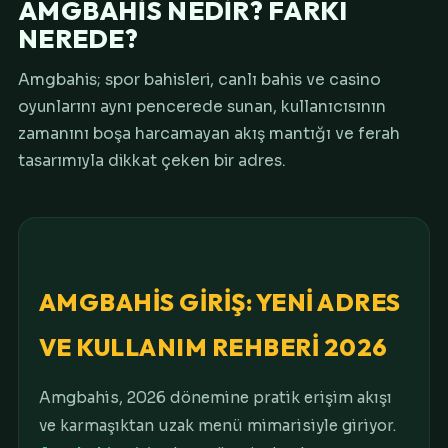
AMGBAHIS NEDİR? FARKI
NEREDE?
Amgbahis; spor bahisleri, canlı bahis ve casino
oyunlarını aynı pencerede sunan, kullanıcısının
zamanını boşa harcamayan akış mantığı ve ferah
tasarımıyla dikkat çeken bir adres.
AMGBAHIS GİRİŞ: YENİ ADRES
VE KULLANIM REHBERİ 2026
Amgbahis, 2026 dönemine pratik erişim akışı
ve karmaşıktan uzak menü mimarisiyle giriyor.