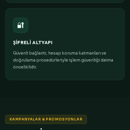
🔐
ŞİFRELİ ALTYAPI
Güvenli bağlantı, hesap koruma katmanları ve
doğrulama prosedürleriyle işlem güvenliği daima
önceliklidir.
KAMPANYALAR & PROMOSYONLAR