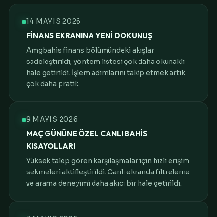
14 MAYIS 2026
FİNANS EKRANINA YENİ DOKUNUŞ
Amgbahis finans bölümündeki akışlar
sadeleştirildi; yöntem listesi çok daha okunaklı
hale getirildi. İşlem adımlarını takip etmek artık
çok daha pratik.
9 MAYIS 2026
MAÇ GÜNÜNE ÖZEL CANLI BAHİS
KISAYOLLARI
Yüksek talep gören karşılaşmalar için hızlı erişim
sekmeleri aktifleştirildi. Canlı ekranda filtreleme
ve arama deneyimi daha akıcı bir hale getirildi.