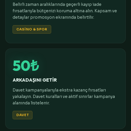
Belirli zaman aralıklarında geçerli kayıp iade
fırsatlarıyla bütçenizi koruma altına alın. Kapsam ve
detaylar promosyon ekranında belirtilir.
CASİNO & SPOR
50₺
ARKADAŞINI GETİR
Davet kampanyalarıyla ekstra kazanç fırsatları
yakalayın. Davet kuralları ve aktif sınırlar kampanya
alanında listelenir.
DAVET