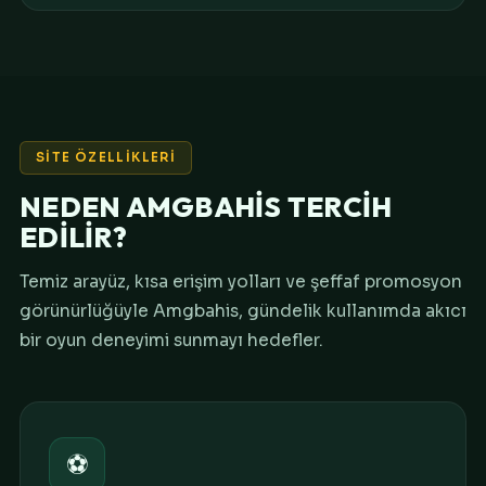
SİTE ÖZELLİKLERİ
NEDEN AMGBAHIS TERCİH
EDİLİR?
Temiz arayüz, kısa erişim yolları ve şeffaf promosyon
görünürlüğüyle Amgbahis, gündelik kullanımda akıcı
bir oyun deneyimi sunmayı hedefler.
⚽