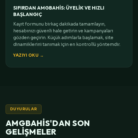
SIFIRDAN AMGBAHIS: ÜYELİK VE HIZLI
BAŞLANGIÇ
Kayıt formunu birkaç dakikada tamamlayın,
hesabınızı güvenli hale getirin ve kampanyaları
gözden geçirin. Küçük adımlarla başlamak, site
dinamiklerini tanımak için en kontrollü yöntemdir.
YAZIYI OKU →
DUYURULAR
AMGBAHIS'DAN SON
GELİŞMELER