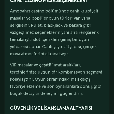
CANLI CASINO MASA SEÇENEKLERİ
Amgbahis casino bölümünde canlı krupiyeli
masalar ve popüler oyun türleri yan yana
sergilenir. Rulet, blackjack ve bakara gibi
vazgeçilmez seçeneklerin yanı sıra rengârenk
temalarıyla slot içerikleri geniş bir oyun
yelpazesi sunar. Canlı yayın altyapısı, gerçek
masa atmosferini ekrana taşır.
VIP masalar ve çeşitli limit aralıkları,
tercihlerinize uygun bir kombinasyon seçmeyi
kolaylaştırır. Oyun ekranındaki hızlı geçiş,
favoriye ekleme ve son oynananlara dönüş gibi
küçük detaylar deneyimi güçlendirir.
GÜVENLİK VE LİSANSLAMA ALTYAPISI