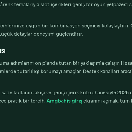
renk temalarıyla slot içerikleri geniş bir oyun yelpazesi s
 tercihlerinize uygun bir kombinasyon seçmeyi kolaylaştırır. 
küçük detaylar deneyimi güçlendirir.
SI
uma adımlarını ön planda tutan bir yaklaşımla çalışır. He
emlerde tutarlılığı korumayı amaçlar. Destek kanalları arac
, sade kullanım akışı ve geniş içerik kütüphanesiyle 202
ce pratik bir tercih.
Amgbahis giriş
ekranını açmak, tüm 