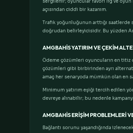
sergilenir; oyuncular favori lig ve oyun 
açısından ciddi bir kazanım.
Trafik yoğunluğunun arttığı saatlerde s
doğrudan belirleyicisidir. Bu yüzden A
AMGBAHIS YATIRIM VE ÇEKİM ALT
Ödeme çözümleri oyuncuların en titiz o
çözümleri gibi birbirinden ayrı alternat
amaç her senaryoda mümkün olan en sade
Minimum yatırım eşiği tercih edilen yön
devreye alınabilir; bu nedenle kampanya
AMGBAHIS ERİŞİM PROBLEMLERİ VE
Bağlantı sorunu yaşandığında izlenecek 