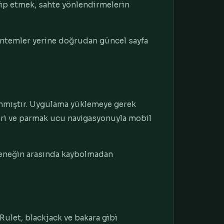
akip etmek, sahte yönlendirmelerin
 yöntemler yerine doğrudan güncel sayfa
lanmıştır. Uygulama yüklemeye gerek
leri ve parmak ucu navigasyonuyla mobil
 seçeneğin arasında kaybolmadan
ulet, blackjack ve bakara gibi