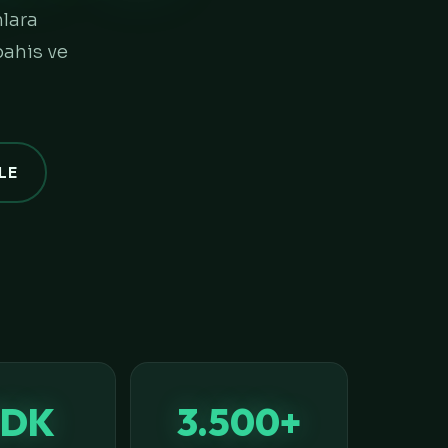
nlara
bahis ve
LE
0DK
3.500+