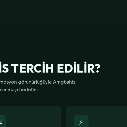
 TERCİH EDİLİR?
 promosyon görünürlüğüyle Amgbahis,
 sunmayı hedefler.

⚡