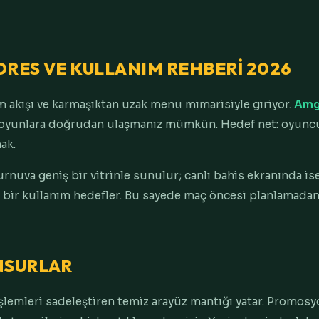
ADRES VE KULLANIM REHBERİ 2026
 akışı ve karmaşıktan uzak menü mimarisiyle giriyor.
Amgb
e oyunlara doğrudan ulaşmanız mümkün. Hedef net: oyunc
ak.
urnuva geniş bir vitrinle sunulur; canlı bahis ekranında is
 bir kullanım hedefler. Bu sayede maç öncesi planlamadan m
NSURLAR
emleri sadeleştiren temiz arayüz mantığı yatar. Promosyo