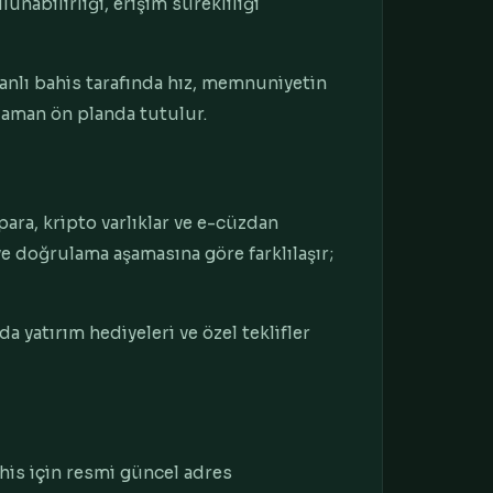
lunabilirliği, erişim sürekliliği
canlı bahis tarafında hız, memnuniyetin
zaman ön planda tutulur.
ara, kripto varlıklar ve e-cüzdan
ve doğrulama aşamasına göre farklılaşır;
 yatırım hediyeleri ve özel teklifler
ahis için resmi güncel adres