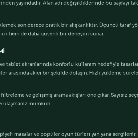
inden yayındadır. Alan adı değişikliklerinde bu sayfayı t
eklemek son derece pratik bir alışkanlıktır. Üçüncü taraf
rır hem de daha güvenli bir deneyim sunar.
Mİ
 ve tablet ekranlarında konforlu kullanım hedefiyle tasar
ler arasında akıcı bir şekilde dolaşın. Hızlı yükleme süre
llı filtreleme ve gelişmiş arama akışları öne çıkar. Sayısız
ede ulaşmanız mümkün.
eli masalar ve popüler oyun türleri yan yana sergilenir. R