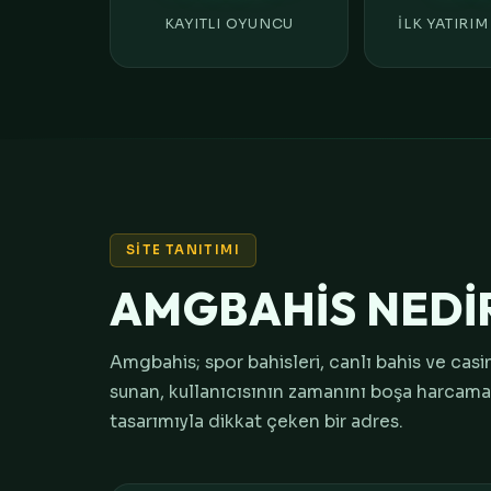
KAYITLI OYUNCU
İLK YATIRI
SİTE TANITIMI
AMGBAHIS NEDİR
Amgbahis; spor bahisleri, canlı bahis ve cas
sunan, kullanıcısının zamanını boşa harcama
tasarımıyla dikkat çeken bir adres.