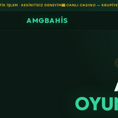
K İŞLEM · KESİNTİSİZ DENEYİM
🎰 CANLI CASINO — KRUPİYEL
AMGBAHIS
OYUN