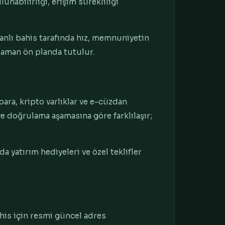
lunabilirliği, erişim sürekliliği
canlı bahis tarafında hız, memnuniyetin
zaman ön planda tutulur.
ara, kripto varlıklar ve e-cüzdan
ve doğrulama aşamasına göre farklılaşır;
 yatırım hediyeleri ve özel teklifler
ahis için resmi güncel adres