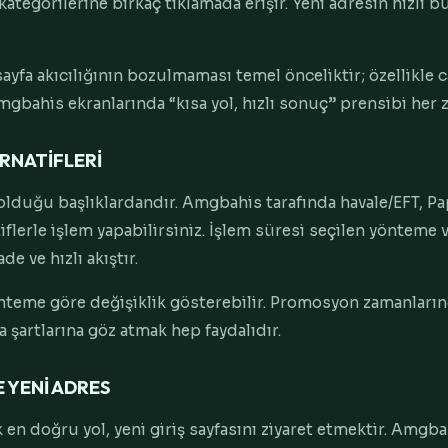
kategorilerine birkaç tıklamada erişir. Yeni adresin hızlı bu
ayfa akıcılığının bozulmaması temel önceliktir; özellikle 
mgbahis ekranlarında “kısa yol, hızlı sonuç” prensibi her 
ERNATİFLERİ
lduğu başlıklardandır. Amgbahis tarafında havale/EFT, Pap
iflerle işlem yapabilirsiniz. İşlem süresi seçilen yönteme 
 ve hızlı akıştır.
teme göre değişiklik gösterebilir. Promosyon zamanlarında
 şartlarına göz atmak hep faydalıdır.
 YENİ ADRES
en doğru yol, yeni giriş sayfasını ziyaret etmektir. Amgb