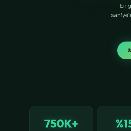
En g
saniyel

750K+
%1