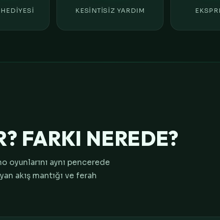
M HEDİYESİ
KESİNTİSİZ YARDIM
EKSPR
? FARKI NEREDE?
ino oyunlarını aynı pencerede
yan akış mantığı ve ferah