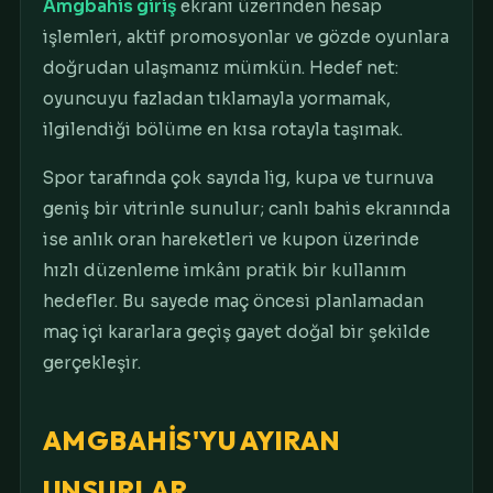
Amgbahis giriş
ekranı üzerinden hesap
işlemleri, aktif promosyonlar ve gözde oyunlara
doğrudan ulaşmanız mümkün. Hedef net:
oyuncuyu fazladan tıklamayla yormamak,
ilgilendiği bölüme en kısa rotayla taşımak.
Spor tarafında çok sayıda lig, kupa ve turnuva
geniş bir vitrinle sunulur; canlı bahis ekranında
ise anlık oran hareketleri ve kupon üzerinde
hızlı düzenleme imkânı pratik bir kullanım
hedefler. Bu sayede maç öncesi planlamadan
maç içi kararlara geçiş gayet doğal bir şekilde
gerçekleşir.
AMGBAHIS'YU AYIRAN
UNSURLAR