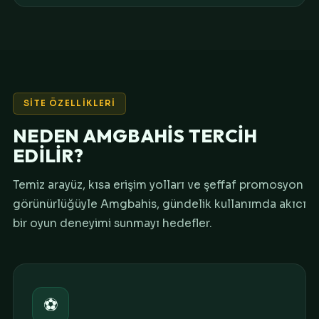
SİTE ÖZELLİKLERİ
NEDEN AMGBAHIS TERCİH
EDİLİR?
Temiz arayüz, kısa erişim yolları ve şeffaf promosyon
görünürlüğüyle Amgbahis, gündelik kullanımda akıcı
bir oyun deneyimi sunmayı hedefler.
⚽