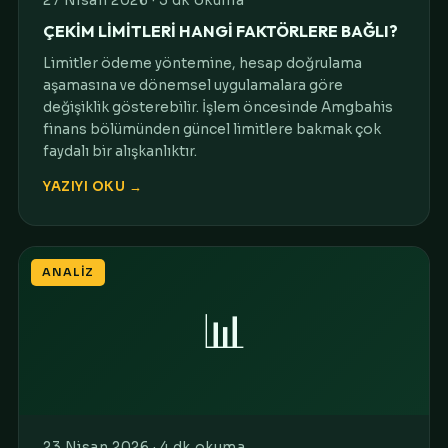
27 Nisan 2026 · 3 dk okuma
ÇEKİM LİMİTLERİ HANGİ FAKTÖRLERE BAĞLI?
Limitler ödeme yöntemine, hesap doğrulama
aşamasına ve dönemsel uygulamalara göre
değişiklik gösterebilir. İşlem öncesinde Amgbahis
finans bölümünden güncel limitlere bakmak çok
faydalı bir alışkanlıktır.
YAZIYI OKU →
ANALİZ
📊
23 Nisan 2026 · 4 dk okuma