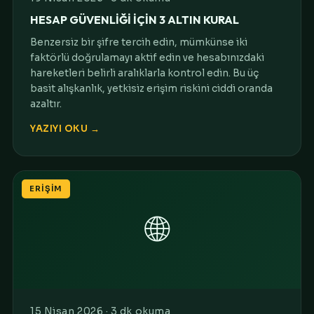
HESAP GÜVENLİĞİ İÇİN 3 ALTIN KURAL
Benzersiz bir şifre tercih edin, mümkünse iki
faktörlü doğrulamayı aktif edin ve hesabınızdaki
hareketleri belirli aralıklarla kontrol edin. Bu üç
basit alışkanlık, yetkisiz erişim riskini ciddi oranda
azaltır.
YAZIYI OKU →
ERİŞİM
🌐
15 Nisan 2026 · 3 dk okuma