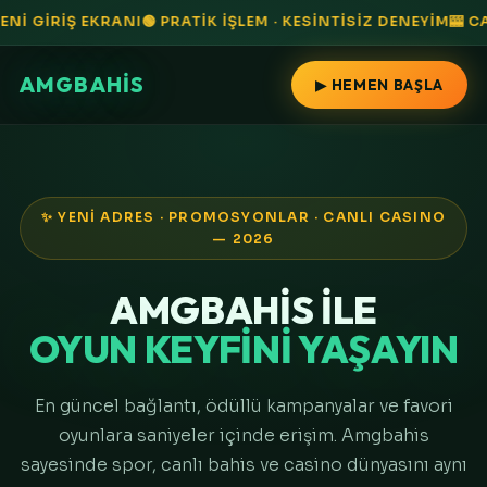
Nİ GİRİŞ EKRANI
🟢 PRATİK İŞLEM · KESİNTİSİZ DENEYİM
🎰 C
AMGBAHIS
▶ HEMEN BAŞLA
✨ YENİ ADRES · PROMOSYONLAR · CANLI CASINO
— 2026
AMGBAHIS İLE
OYUN KEYFİNİ YAŞAYIN
En güncel bağlantı, ödüllü kampanyalar ve favori
oyunlara saniyeler içinde erişim. Amgbahis
sayesinde spor, canlı bahis ve casino dünyasını aynı