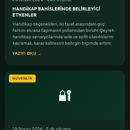
HANDİKAP BAHİSLERİNDE BELİRLEYİCİ
ETKENLER
Handikap seçenekleri, iki taraf arasındaki güç
farkını ekrana taşımanın yollarından biridir. Çeyrek
handikap senaryolarında iade ve split olasılıklarını
kavramak, karar kalitesini belirgin biçimde artırır.
YAZIYI OKU →
GÜVENLİK
🔐
19 Nisan 2026 · 3 dk okuma