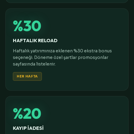
%30
HAFTALIK RELOAD
Haftalık yatırımınıza eklenen %30 ekstra bonus
seçeneği. Döneme özel şartlar promosyonlar
sayfasında listelenir.
HER HAFTA
%20
KAYIP İADESİ