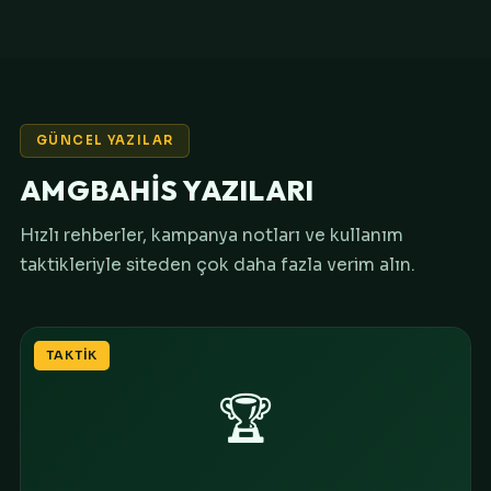
GÜNCEL YAZILAR
AMGBAHIS YAZILARI
Hızlı rehberler, kampanya notları ve kullanım
taktikleriyle siteden çok daha fazla verim alın.
TAKTİK
🏆