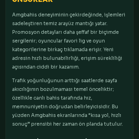
Amgbahis deneyiminin çekirdeğinde, işlemleri
sadeleştiren temiz arayüz mantığı yatar.
Promosyon detayları daha şeffaf bir biçimde
sergilenir; oyuncular favori lig ve oyun
kategorilerine birkaç tıklamada erişir. Yeni
adresin hızlı bulunabilirliği, erişim sürekliliği
açısından ciddi bir kazanım.
Trafik yoğunluğunun arttığı saatlerde sayfa
akıcılığının bozulmaması temel önceliktir;
özellikle canlı bahis tarafında hız,
memnuniyetin doğrudan belirleyicisidir. Bu
yüzden Amgbahis ekranlarında “kısa yol, hızlı
sonuç” prensibi her zaman ön planda tutulur.