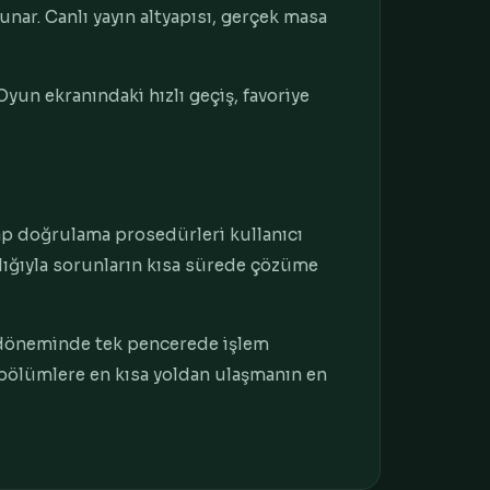
unar. Canlı yayın altyapısı, gerçek masa
Oyun ekranındaki hızlı geçiş, favoriye
sap doğrulama prosedürleri kullanıcı
ılığıyla sorunların kısa sürede çözüme
6 döneminde tek pencerede işlem
bölümlere en kısa yoldan ulaşmanın en