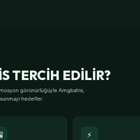
 TERCİH EDİLİR?
 promosyon görünürlüğüyle Amgbahis,
 sunmayı hedefler.

⚡