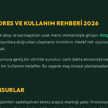
ADRES VE KULLANIM REHBERİ 2026
 akışı ve karmaşıktan uzak menü mimarisiyle giriyor.
Amgb
e oyunlara doğrudan ulaşmanız mümkün. Hedef net: oyunc
ak.
urnuva geniş bir vitrinle sunulur; canlı bahis ekranında is
 bir kullanım hedefler. Bu sayede maç öncesi planlamadan m
NSURLAR
emleri sadeleştiren temiz arayüz mantığı yatar. Promosyo