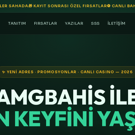
ER SAHADA
🎁 KAYIT SONRASI ÖZEL FIRSATLAR
⚽ CANLI BAHİS
TANITIM
FIRSATLAR
YAZILAR
SSS
İLETİŞİM
✨ YENİ ADRES · PROMOSYONLAR · CANLI CASINO — 2026
AMGBAHIS İL
 KEYFİNİ YA