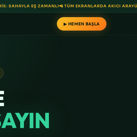
: SAHAYLA EŞ ZAMANLI
📲 TÜM EKRANLARDA AKICI ARAYÜZ
▶ HEMEN BAŞLA
E
ŞAYIN