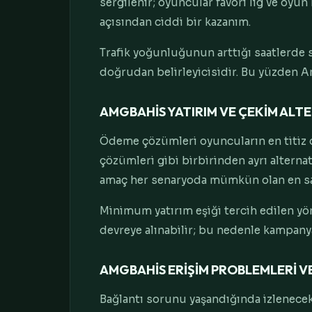
sergilenir; oyuncular favori lig ve oyun 
açısından ciddi bir kazanım.
Trafik yoğunluğunun arttığı saatlerde s
doğrudan belirleyicisidir. Bu yüzden A
AMGBAHIS YATIRIM VE ÇEKİM ALT
Ödeme çözümleri oyuncuların en titiz o
çözümleri gibi birbirinden ayrı alternat
amaç her senaryoda mümkün olan en sade
Minimum yatırım eşiği tercih edilen yön
devreye alınabilir; bu nedenle kampanya
AMGBAHIS ERİŞİM PROBLEMLERİ VE
Bağlantı sorunu yaşandığında izlenecek 