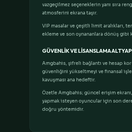
vazgeçilmez seçeneklerin yanı sıra rengâ
atmosferini ekrana taşır.
VIP masalar ve çeşitli limit aralıkları,
ekleme ve son oynananlara dönüş gibi 
GÜVENLİK VE LİSANSLAMA ALTYAPI
Amgbahis, şifreli bağlantı ve hesap kor
güvenliğini yükseltmeyi ve finansal işl
kavuşması ana hedeftir.
Özetle Amgbahis; güncel erişim ekranı
yapmak isteyen oyuncular için son dere
doğru yöntemidir.