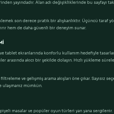
inden yayındadır. Alan adı değişikliklerinde bu sayfayı t
eklemek son derece pratik bir alışkanlıktır. Üçüncü taraf
rır hem de daha güvenli bir deneyim sunar.
Mİ
 ve tablet ekranlarında konforlu kullanım hedefiyle tasar
ler arasında akıcı bir şekilde dolaşın. Hızlı yükleme süre
llı filtreleme ve gelişmiş arama akışları öne çıkar. Sayısız
ede ulaşmanız mümkün.
eli masalar ve popüler oyun türleri yan yana sergilenir. R