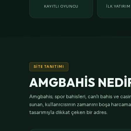
KAYITLI OYUNCU
İLK YATIRI
SİTE TANITIMI
AMGBAHIS NEDİR
Amgbahis; spor bahisleri, canlı bahis ve cas
sunan, kullanıcısının zamanını boşa harcama
tasarımıyla dikkat çeken bir adres.