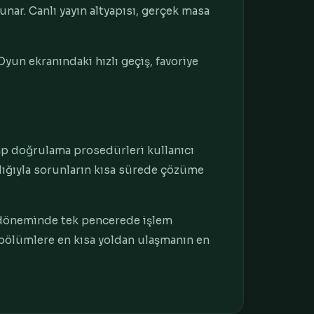
unar. Canlı yayın altyapısı, gerçek masa
Oyun ekranındaki hızlı geçiş, favoriye
sap doğrulama prosedürleri kullanıcı
ılığıyla sorunların kısa sürede çözüme
6 döneminde tek pencerede işlem
bölümlere en kısa yoldan ulaşmanın en