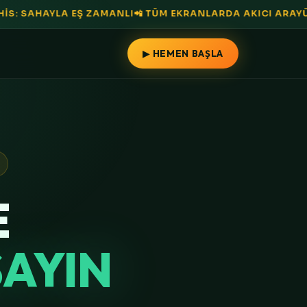
S: SAHAYLA EŞ ZAMANLI
📲 TÜM EKRANLARDA AKICI ARAYÜZ
▶ HEMEN BAŞLA
E
ŞAYIN