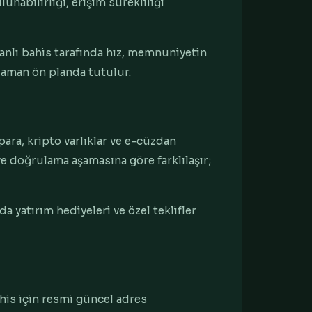
lunabilirliği, erişim sürekliliği
canlı bahis tarafında hız, memnuniyetin
zaman ön planda tutulur.
ara, kripto varlıklar ve e-cüzdan
ve doğrulama aşamasına göre farklılaşır;
 yatırım hediyeleri ve özel teklifler
ahis için resmi güncel adres