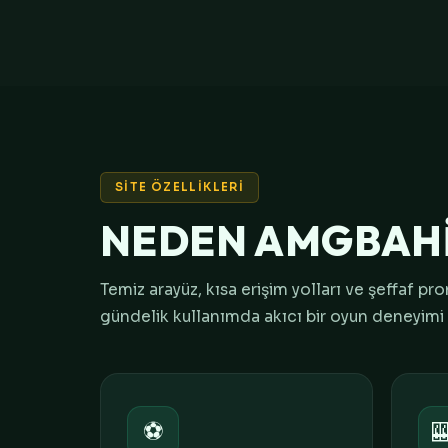
SİTE ÖZELLİKLERİ
NEDEN AMGBAHIS
Temiz arayüz, kısa erişim yolları ve şeffaf
gündelik kullanımda akıcı bir oyun deneyimi
⚽
