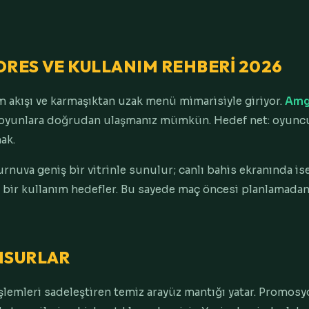
ADRES VE KULLANIM REHBERİ 2026
 akışı ve karmaşıktan uzak menü mimarisiyle giriyor.
Amgb
e oyunlara doğrudan ulaşmanız mümkün. Hedef net: oyunc
ak.
urnuva geniş bir vitrinle sunulur; canlı bahis ekranında is
 bir kullanım hedefler. Bu sayede maç öncesi planlamadan m
NSURLAR
emleri sadeleştiren temiz arayüz mantığı yatar. Promosyo