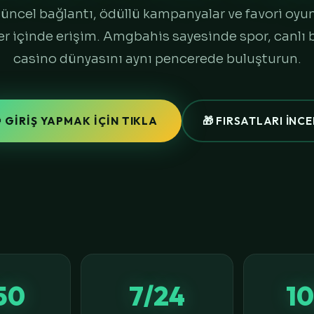
üncel bağlantı, ödüllü kampanyalar ve favori oyu
er içinde erişim. Amgbahis sayesinde spor, canlı 
casino dünyasını aynı pencerede buluşturun.
 GİRİŞ YAPMAK İÇİN TIKLA
🎁 FIRSATLARI İNCE
50
7/24
1