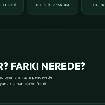
M HEDİYESİ
KESİNTİSİZ YARDIM
EKSPR
? FARKI NEREDE?
ino oyunlarını aynı pencerede
yan akış mantığı ve ferah