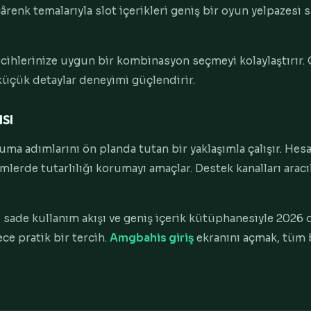
renk temalarıyla slot içerikleri geniş bir oyun yelpazesi s
 tercihlerinize uygun bir kombinasyon seçmeyi kolaylaştırır. 
küçük detaylar deneyimi güçlendirir.
SI
uma adımlarını ön planda tutan bir yaklaşımla çalışır. He
emlerde tutarlılığı korumayı amaçlar. Destek kanalları arac
, sade kullanım akışı ve geniş içerik kütüphanesiyle 202
ce pratik bir tercih.
Amgbahis giriş
ekranını açmak, tüm 