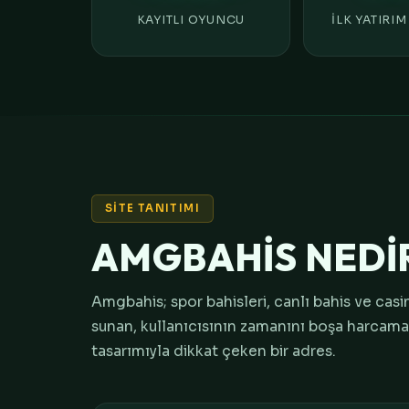
KAYITLI OYUNCU
İLK YATIRI
SİTE TANITIMI
AMGBAHIS NEDİR
Amgbahis; spor bahisleri, canlı bahis ve cas
sunan, kullanıcısının zamanını boşa harcama
tasarımıyla dikkat çeken bir adres.