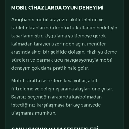
MOBİL CİHAZLARDA OYUN DENEYİMİ
Amgbahis mobil arayüzü; akıllı telefon ve
tablet ekranlarında konforlu kullanım hedefiyle
tasarlanmıştır. Uygulama yüklemeye gerek
kalmadan tarayıcı üzerinden açın, menüler
arasında akıcı bir şekilde dolaşın. Hızlı yükleme
süreleri ve parmak ucu navigasyonuyla mobil
deneyim çok daha pratik hale gelir.
Mobil tarafta favorilere kısa yollar, akıllı
filtreleme ve gelişmiş arama akışları öne çıkar.
Sayısız seçeneğin arasında kaybolmadan
istediğiniz karşılaşmaya birkaç saniyede
ulaşmanız mümkün.