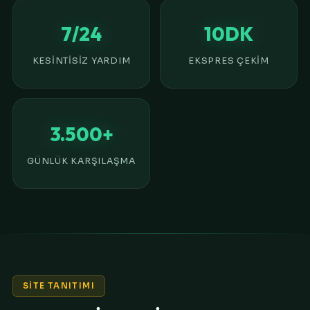
7/24
10DK
KESİNTİSİZ YARDIM
EKSPRES ÇEKİM
3.500+
GÜNLÜK KARŞILAŞMA
SİTE TANITIMI