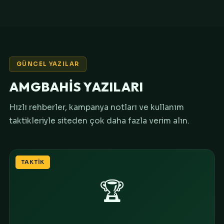
GÜNCEL YAZILAR
AMGBAHIS YAZILARI
Hızlı rehberler, kampanya notları ve kullanım
taktikleriyle siteden çok daha fazla verim alın.
TAKTİK
🏆