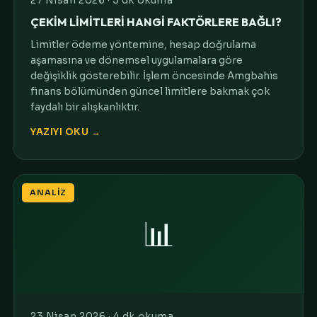
27 Nisan 2026 · 3 dk okuma
ÇEKİM LİMİTLERİ HANGİ FAKTÖRLERE BAĞLI?
Limitler ödeme yöntemine, hesap doğrulama
aşamasına ve dönemsel uygulamalara göre
değişiklik gösterebilir. İşlem öncesinde Amgbahis
finans bölümünden güncel limitlere bakmak çok
faydalı bir alışkanlıktır.
YAZIYI OKU →
ANALİZ
📊
23 Nisan 2026 · 4 dk okuma