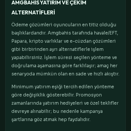
AMGBAHIS YATIRIM VE ÇEKİM
ALTERNATİFLERİ
Ödeme çözümleri oyuncuların en titiz olduğu
başlıklardandır. Amgbahis tarafında havale/EFT,
Papara, kripto varlıklar ve e-cüzdan çözümleri
gibi birbirinden ayrı alternatiflerle işlem
yapabilirsiniz. İşlem süresi seçilen yönteme ve
doğrulama aşamasına göre farklılaşır; amaç her
senaryoda mümkün olan en sade ve hızlı akıştır.
Minimum yatırım eşiği tercih edilen yönteme
göre değişiklik gösterebilir. Promosyon
zamanlarında yatırım hediyeleri ve özel teklifler
devreye alınabilir; bu nedenle kampanya
şartlarına göz atmak hep faydalıdır.