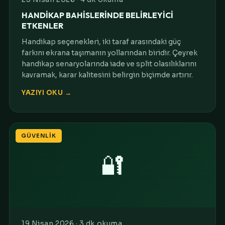
HANDİKAP BAHİSLERİNDE BELİRLEYİCİ
ETKENLER
Handikap seçenekleri, iki taraf arasındaki güç
farkını ekrana taşımanın yollarından biridir. Çeyrek
handikap senaryolarında iade ve split olasılıklarını
kavramak, karar kalitesini belirgin biçimde artırır.
YAZIYI OKU →
GÜVENLİK
🔐
19 Nisan 2026 · 3 dk okuma