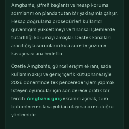
Amgbahis, şifreli bağlantı ve hesap koruma
adımlarını ön planda tutan bir yaklaşımla çalışır.
Hesap doğrulama prosedürleri kullanıcı
güvenliğini yükseltmeyi ve finansal işlemlerde
tutarlılığı korumayı amaçlar. Destek kanalları
aracılığıyla sorunların kısa sürede çözüme
kavuşması ana hedeftir.
Özetle Amgbahis; güncel erişim ekranı, sade
kullanım akışı ve geniş içerik kütüphanesiyle
2026 döneminde tek pencerede işlem yapmak
isteyen oyuncular için son derece pratik bir
tercih.
Amgbahis giriş
ekranını açmak, tüm
bölümlere en kısa yoldan ulaşmanın en doğru
yöntemidir.