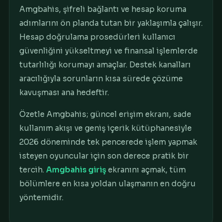
Amgbahis, şifreli bağlantı ve hesap koruma
adımlarını ön planda tutan bir yaklaşımla çalışır.
Hesap doğrulama prosedürleri kullanıcı
güvenliğini yükseltmeyi ve finansal işlemlerde
tutarlılığı korumayı amaçlar. Destek kanalları
aracılığıyla sorunların kısa sürede çözüme
kavuşması ana hedeftir.
Özetle Amgbahis; güncel erişim ekranı, sade
kullanım akışı ve geniş içerik kütüphanesiyle
2026 döneminde tek pencerede işlem yapmak
isteyen oyuncular için son derece pratik bir
tercih.
Amgbahis giriş
ekranını açmak, tüm
bölümlere en kısa yoldan ulaşmanın en doğru
yöntemidir.