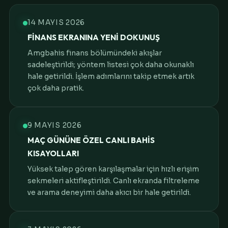
14 MAYIS 2026
FİNANS EKRANINA YENİ DOKUNUŞ
Amgbahis finans bölümündeki akışlar
sadeleştirildi; yöntem listesi çok daha okunaklı
hale getirildi. İşlem adımlarını takip etmek artık
çok daha pratik.
9 MAYIS 2026
MAÇ GÜNÜNE ÖZEL CANLI BAHİS
KISAYOLLARI
Yüksek talep gören karşılaşmalar için hızlı erişim
sekmeleri aktifleştirildi. Canlı ekranda filtreleme
ve arama deneyimi daha akıcı bir hale getirildi.