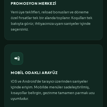
PROMOSYON MERKEZİ
Yeni üye teklifleri, reload bonusları ve döneme
özel fırsatlar tek bir alanda toplanır. Koşulları tek
bakışta görür, ihtiyacınıza uyanı saniyeler içinde
seçersiniz.
📲
MOBİL ODAKLI ARAYÜZ
iOS ve Android'de tarayıcı üzerinden saniyeler
içinde erişim. Mobilde menüler sadeleştirilmiş,
kısayollar belirgin, gezinme tamamen parmak ucu
uyumludur.