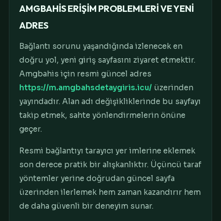
AMGBAHIS ERİŞİM PROBLEMLERİ VE YENİ
ADRES
Bağlantı sorunu yaşandığında izlenecek en
doğru yol, yeni giriş sayfasını ziyaret etmektir.
Amgbahis için resmi güncel adres
https://m.amgbahsdetaygiris.icu/
üzerinden
yayındadır. Alan adı değişikliklerinde bu sayfayı
takip etmek, sahte yönlendirmelerin önüne
geçer.
Resmi bağlantıyı tarayıcı yer imlerine eklemek
son derece pratik bir alışkanlıktır. Üçüncü taraf
yöntemler yerine doğrudan güncel sayfa
üzerinden ilerlemek hem zaman kazandırır hem
de daha güvenli bir deneyim sunar.