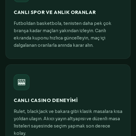
CANLI SPOR VE ANLIK ORANLAR
Futboldan basketbola, tenisten daha pek çok
branşa kadar maçları yakından izleyin. Canlı
ekranda kuponu hızlıca güncelleyin, maç içi
dalgalanan oranlarla anında karar alın.
🎰
CANLI CASINO DENEYİMİ
Rulet, blackjack ve bakara gibi klasik masalara kısa
yoldan ulaşın. Akıcı yayın altyapısı ve düzenli masa
listeleri sayesinde seçim yapmak son derece
kolay.