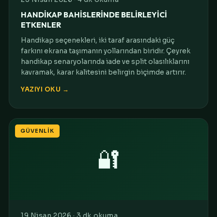
HANDİKAP BAHİSLERİNDE BELİRLEYİCİ
ETKENLER
Handikap seçenekleri, iki taraf arasındaki güç
farkını ekrana taşımanın yollarından biridir. Çeyrek
handikap senaryolarında iade ve split olasılıklarını
kavramak, karar kalitesini belirgin biçimde artırır.
YAZIYI OKU →
GÜVENLİK
🔐
19 Nisan 2026 · 3 dk okuma