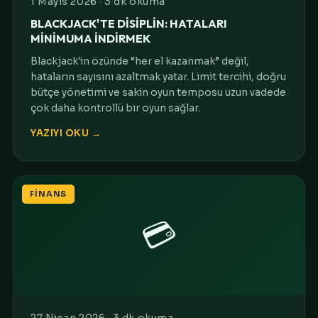
1 Mayıs 2026 · 3 dk okuma
BLACKJACK'TE DİSİPLİN: HATALARI
MİNİMUMA İNDİRMEK
Blackjack'in özünde “her el kazanmak” değil,
hataların sayısını azaltmak yatar. Limit tercihi, doğru
bütçe yönetimi ve sakin oyun temposu uzun vadede
çok daha kontrollü bir oyun sağlar.
YAZIYI OKU →
FİNANS
💳