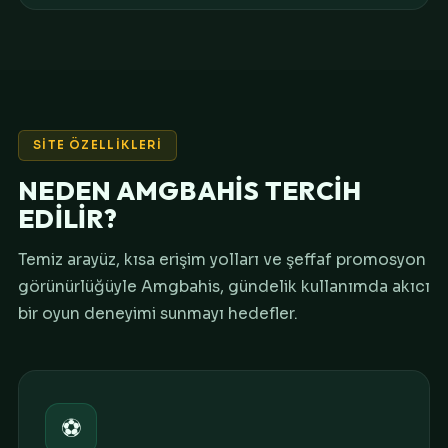
SİTE ÖZELLİKLERİ
NEDEN AMGBAHIS TERCİH
EDİLİR?
Temiz arayüz, kısa erişim yolları ve şeffaf promosyon
görünürlüğüyle Amgbahis, gündelik kullanımda akıcı
bir oyun deneyimi sunmayı hedefler.
⚽