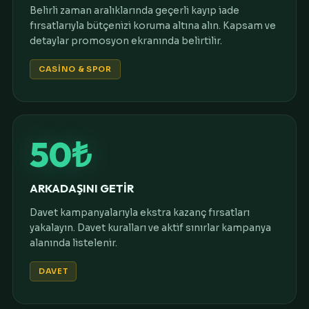
Belirli zaman aralıklarında geçerli kayıp iade
fırsatlarıyla bütçenizi koruma altına alın. Kapsam ve
detaylar promosyon ekranında belirtilir.
CASİNO & SPOR
50₺
ARKADAŞINI GETİR
Davet kampanyalarıyla ekstra kazanç fırsatları
yakalayın. Davet kuralları ve aktif sınırlar kampanya
alanında listelenir.
DAVET