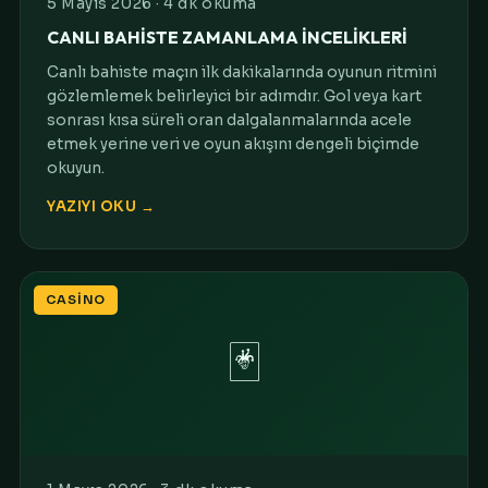
5 Mayıs 2026 · 4 dk okuma
CANLI BAHİSTE ZAMANLAMA İNCELİKLERİ
Canlı bahiste maçın ilk dakikalarında oyunun ritmini
gözlemlemek belirleyici bir adımdır. Gol veya kart
sonrası kısa süreli oran dalgalanmalarında acele
etmek yerine veri ve oyun akışını dengeli biçimde
okuyun.
YAZIYI OKU →
CASİNO
🃏