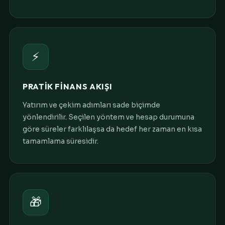
⚡
PRATİK FİNANS AKIŞI
Yatırım ve çekim adımları sade biçimde
yönlendirilir. Seçilen yöntem ve hesap durumuna
göre süreler farklılaşsa da hedef her zaman en kısa
tamamlama süresidir.
🎁