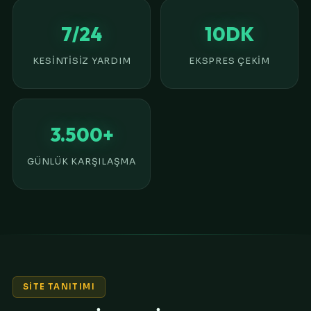
7/24
10DK
KESİNTİSİZ YARDIM
EKSPRES ÇEKİM
3.500+
GÜNLÜK KARŞILAŞMA
SİTE TANITIMI