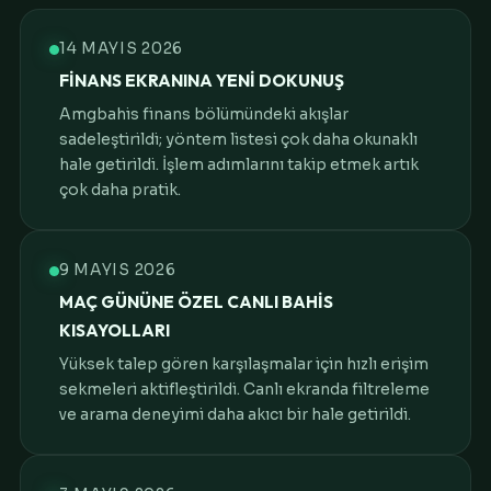
14 MAYIS 2026
FİNANS EKRANINA YENİ DOKUNUŞ
Amgbahis finans bölümündeki akışlar
sadeleştirildi; yöntem listesi çok daha okunaklı
hale getirildi. İşlem adımlarını takip etmek artık
çok daha pratik.
9 MAYIS 2026
MAÇ GÜNÜNE ÖZEL CANLI BAHİS
KISAYOLLARI
Yüksek talep gören karşılaşmalar için hızlı erişim
sekmeleri aktifleştirildi. Canlı ekranda filtreleme
ve arama deneyimi daha akıcı bir hale getirildi.