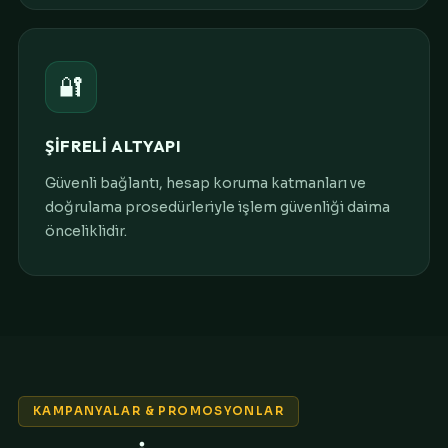
🔐
ŞİFRELİ ALTYAPI
Güvenli bağlantı, hesap koruma katmanları ve
doğrulama prosedürleriyle işlem güvenliği daima
önceliklidir.
KAMPANYALAR & PROMOSYONLAR