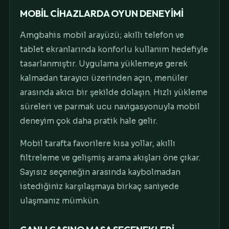
MOBİL CİHAZLARDA OYUN DENEYİMİ
Amgbahis mobil arayüzü; akıllı telefon ve
tablet ekranlarında konforlu kullanım hedefiyle
tasarlanmıştır. Uygulama yüklemeye gerek
kalmadan tarayıcı üzerinden açın, menüler
arasında akıcı bir şekilde dolaşın. Hızlı yükleme
süreleri ve parmak ucu navigasyonuyla mobil
deneyim çok daha pratik hale gelir.
Mobil tarafta favorilere kısa yollar, akıllı
filtreleme ve gelişmiş arama akışları öne çıkar.
Sayısız seçeneğin arasında kaybolmadan
istediğiniz karşılaşmaya birkaç saniyede
ulaşmanız mümkün.