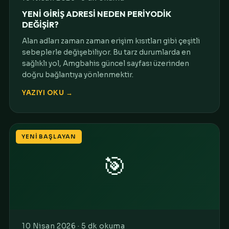
YENİ GİRİŞ ADRESİ NEDEN PERİYODİK
DEĞİŞİR?
Alan adları zaman zaman erişim kısıtları gibi çeşitli
sebeplerle değişebiliyor. Bu tarz durumlarda en
sağlıklı yol, Amgbahis güncel sayfası üzerinden
doğru bağlantıya yönlenmektir.
YAZIYI OKU →
YENİ BAŞLAYAN
🎯
10 Nisan 2026 · 5 dk okuma