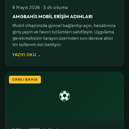
8 Mayıs 2026 · 3 dk okuma
AMGBAHIS MOBİL ERİŞİM ADIMLARI
Mobil cihazınızda güncel bağlantıyı açın, hesabınıza
giriş yapın ve favori bölümleri sabitleyin. Uygulama
gerekmeksizin tarayıcı üzerinden son derece akıcı
bir kullanım sizi bekliyor.
YAZIYI OKU →
CANLI BAHİS
⚽