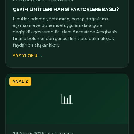
27 Nisan 2026 · 3 dk okuma
ÇEKİM LİMİTLERİ HANGİ FAKTÖRLERE BAĞLI?
Limitler ödeme yöntemine, hesap doğrulama
aşamasına ve dönemsel uygulamalara göre
değişiklik gösterebilir. İşlem öncesinde Amgbahis
finans bölümünden güncel limitlere bakmak çok
faydalı bir alışkanlıktır.
YAZIYI OKU →
ANALİZ
📊
23 Nisan 2026 · 4 dk okuma