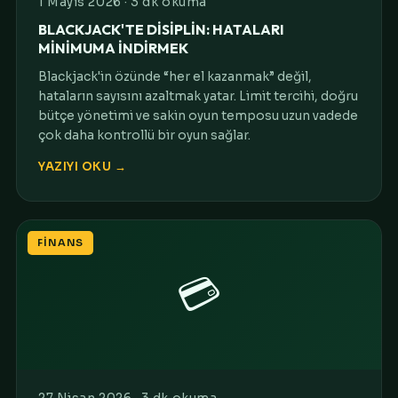
1 Mayıs 2026 · 3 dk okuma
BLACKJACK'TE DİSİPLİN: HATALARI
MİNİMUMA İNDİRMEK
Blackjack'in özünde “her el kazanmak” değil,
hataların sayısını azaltmak yatar. Limit tercihi, doğru
bütçe yönetimi ve sakin oyun temposu uzun vadede
çok daha kontrollü bir oyun sağlar.
YAZIYI OKU →
FİNANS
💳