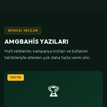
GÜNCEL YAZILAR
AMGBAHIS YAZILARI
Hızlı rehberler, kampanya notları ve kullanım
taktikleriyle siteden çok daha fazla verim alın.
TAKTİK
🏆