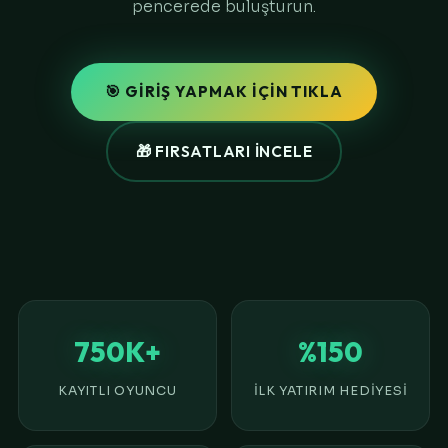
pencerede buluşturun.
🎯 GİRİŞ YAPMAK İÇİN TIKLA
🎁 FIRSATLARI İNCELE
750K+
%150
KAYITLI OYUNCU
İLK YATIRIM HEDİYESİ