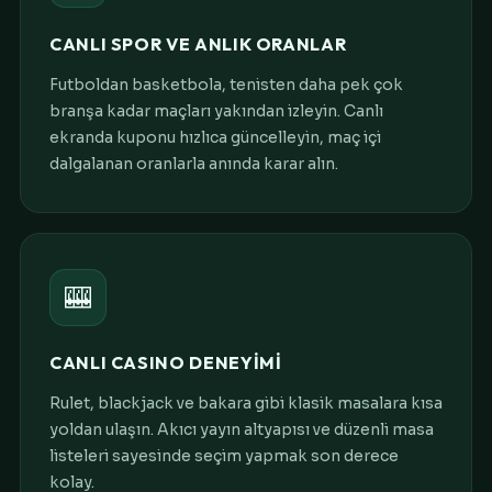
CANLI SPOR VE ANLIK ORANLAR
Futboldan basketbola, tenisten daha pek çok
branşa kadar maçları yakından izleyin. Canlı
ekranda kuponu hızlıca güncelleyin, maç içi
dalgalanan oranlarla anında karar alın.
🎰
CANLI CASINO DENEYİMİ
Rulet, blackjack ve bakara gibi klasik masalara kısa
yoldan ulaşın. Akıcı yayın altyapısı ve düzenli masa
listeleri sayesinde seçim yapmak son derece
kolay.