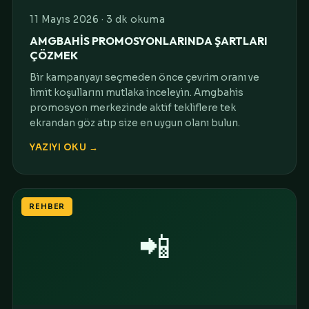
11 Mayıs 2026 · 3 dk okuma
AMGBAHIS PROMOSYONLARINDA ŞARTLARI
ÇÖZMEK
Bir kampanyayı seçmeden önce çevrim oranı ve
limit koşullarını mutlaka inceleyin. Amgbahis
promosyon merkezinde aktif tekliflere tek
ekrandan göz atıp size en uygun olanı bulun.
YAZIYI OKU →
REHBER
📲