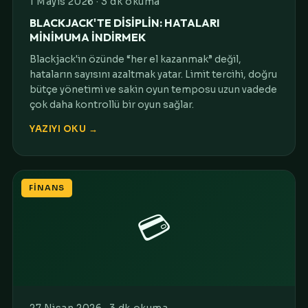
1 Mayıs 2026 · 3 dk okuma
BLACKJACK'TE DİSİPLİN: HATALARI
MİNİMUMA İNDİRMEK
Blackjack'in özünde “her el kazanmak” değil,
hataların sayısını azaltmak yatar. Limit tercihi, doğru
bütçe yönetimi ve sakin oyun temposu uzun vadede
çok daha kontrollü bir oyun sağlar.
YAZIYI OKU →
FİNANS
💳