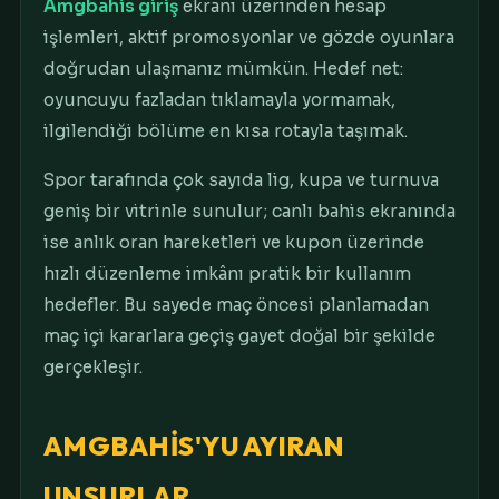
Amgbahis giriş
ekranı üzerinden hesap
işlemleri, aktif promosyonlar ve gözde oyunlara
doğrudan ulaşmanız mümkün. Hedef net:
oyuncuyu fazladan tıklamayla yormamak,
ilgilendiği bölüme en kısa rotayla taşımak.
Spor tarafında çok sayıda lig, kupa ve turnuva
geniş bir vitrinle sunulur; canlı bahis ekranında
ise anlık oran hareketleri ve kupon üzerinde
hızlı düzenleme imkânı pratik bir kullanım
hedefler. Bu sayede maç öncesi planlamadan
maç içi kararlara geçiş gayet doğal bir şekilde
gerçekleşir.
AMGBAHIS'YU AYIRAN
UNSURLAR