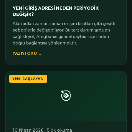
YENİ GİRİŞ ADRESİ NEDEN PERİYODİK
DEĞİŞİR?
Alan adları zaman zaman erişim kısıtları gibi çeşitli
sebeplerle değişebiliyor. Bu tarz durumlarda en
sağlıklı yol, Amgbahis güncel sayfası üzerinden
doğru bağlantıya yönlenmektir.
YAZIYI OKU →
YENİ BAŞLAYAN
🎯
10 Nisan 2026 · 5 dk okuma