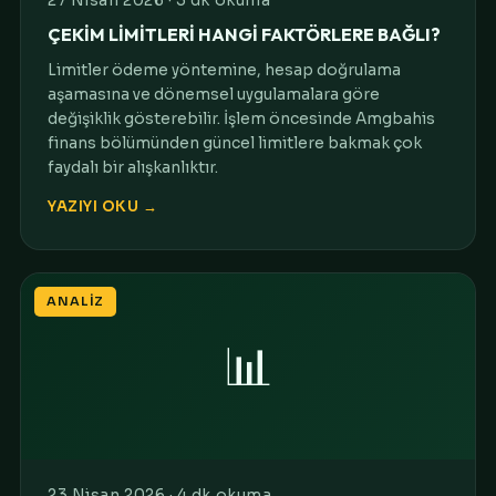
27 Nisan 2026 · 3 dk okuma
ÇEKİM LİMİTLERİ HANGİ FAKTÖRLERE BAĞLI?
Limitler ödeme yöntemine, hesap doğrulama
aşamasına ve dönemsel uygulamalara göre
değişiklik gösterebilir. İşlem öncesinde Amgbahis
finans bölümünden güncel limitlere bakmak çok
faydalı bir alışkanlıktır.
YAZIYI OKU →
ANALİZ
📊
23 Nisan 2026 · 4 dk okuma