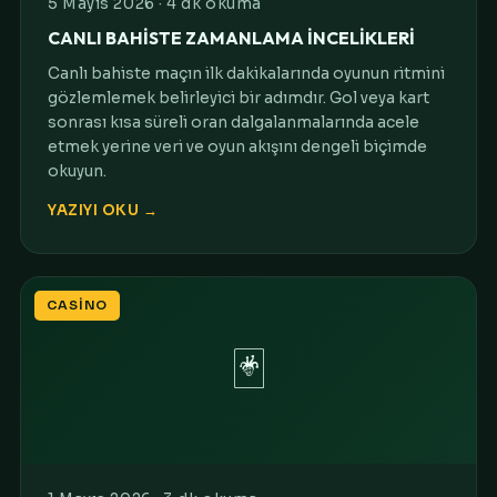
5 Mayıs 2026 · 4 dk okuma
CANLI BAHİSTE ZAMANLAMA İNCELİKLERİ
Canlı bahiste maçın ilk dakikalarında oyunun ritmini
gözlemlemek belirleyici bir adımdır. Gol veya kart
sonrası kısa süreli oran dalgalanmalarında acele
etmek yerine veri ve oyun akışını dengeli biçimde
okuyun.
YAZIYI OKU →
CASİNO
🃏