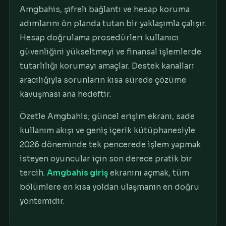
Amgbahis, şifreli bağlantı ve hesap koruma
adımlarını ön planda tutan bir yaklaşımla çalışır.
Hesap doğrulama prosedürleri kullanıcı
güvenliğini yükseltmeyi ve finansal işlemlerde
tutarlılığı korumayı amaçlar. Destek kanalları
aracılığıyla sorunların kısa sürede çözüme
kavuşması ana hedeftir.
Özetle Amgbahis; güncel erişim ekranı, sade
kullanım akışı ve geniş içerik kütüphanesiyle
2026 döneminde tek pencerede işlem yapmak
isteyen oyuncular için son derece pratik bir
tercih.
Amgbahis giriş
ekranını açmak, tüm
bölümlere en kısa yoldan ulaşmanın en doğru
yöntemidir.