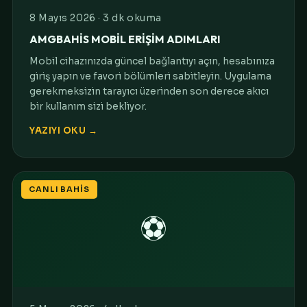
8 Mayıs 2026 · 3 dk okuma
AMGBAHIS MOBİL ERİŞİM ADIMLARI
Mobil cihazınızda güncel bağlantıyı açın, hesabınıza
giriş yapın ve favori bölümleri sabitleyin. Uygulama
gerekmeksizin tarayıcı üzerinden son derece akıcı
bir kullanım sizi bekliyor.
YAZIYI OKU →
CANLI BAHİS
⚽