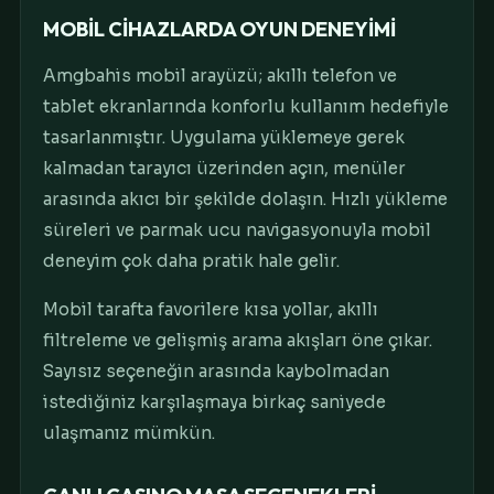
MOBİL CİHAZLARDA OYUN DENEYİMİ
Amgbahis mobil arayüzü; akıllı telefon ve
tablet ekranlarında konforlu kullanım hedefiyle
tasarlanmıştır. Uygulama yüklemeye gerek
kalmadan tarayıcı üzerinden açın, menüler
arasında akıcı bir şekilde dolaşın. Hızlı yükleme
süreleri ve parmak ucu navigasyonuyla mobil
deneyim çok daha pratik hale gelir.
Mobil tarafta favorilere kısa yollar, akıllı
filtreleme ve gelişmiş arama akışları öne çıkar.
Sayısız seçeneğin arasında kaybolmadan
istediğiniz karşılaşmaya birkaç saniyede
ulaşmanız mümkün.