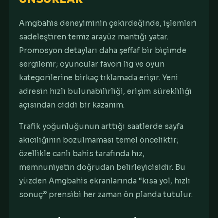
Amgbahis deneyiminin çekirdeğinde, işlemleri
sadeleştiren temiz arayüz mantığı yatar.
Promosyon detayları daha şeffaf bir biçimde
sergilenir; oyuncular favori lig ve oyun
kategorilerine birkaç tıklamada erişir. Yeni
adresin hızlı bulunabilirliği, erişim sürekliliği
açısından ciddi bir kazanım.
Trafik yoğunluğunun arttığı saatlerde sayfa
akıcılığının bozulmaması temel önceliktir;
özellikle canlı bahis tarafında hız,
memnuniyetin doğrudan belirleyicisidir. Bu
yüzden Amgbahis ekranlarında “kısa yol, hızlı
sonuç” prensibi her zaman ön planda tutulur.