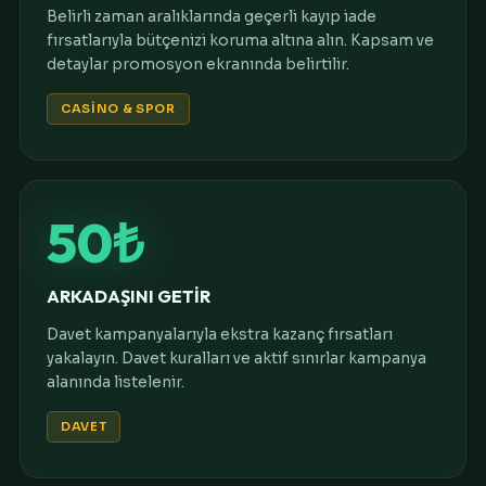
Belirli zaman aralıklarında geçerli kayıp iade
fırsatlarıyla bütçenizi koruma altına alın. Kapsam ve
detaylar promosyon ekranında belirtilir.
CASİNO & SPOR
50₺
ARKADAŞINI GETİR
Davet kampanyalarıyla ekstra kazanç fırsatları
yakalayın. Davet kuralları ve aktif sınırlar kampanya
alanında listelenir.
DAVET