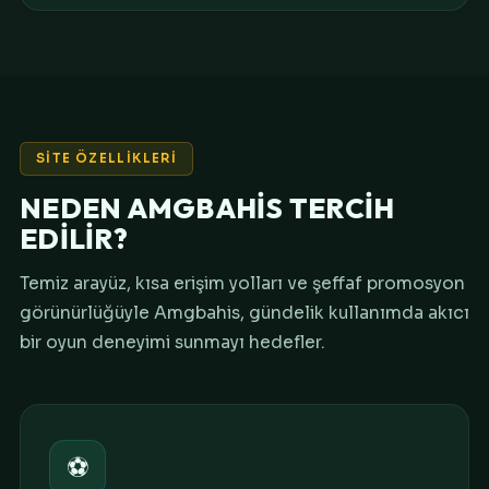
SİTE ÖZELLİKLERİ
NEDEN AMGBAHIS TERCİH
EDİLİR?
Temiz arayüz, kısa erişim yolları ve şeffaf promosyon
görünürlüğüyle Amgbahis, gündelik kullanımda akıcı
bir oyun deneyimi sunmayı hedefler.
⚽