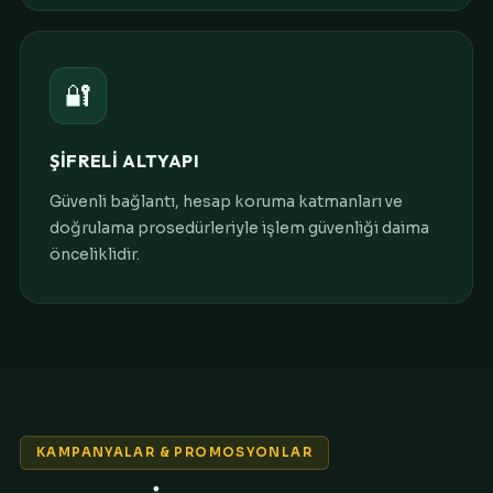
🔐
ŞİFRELİ ALTYAPI
Güvenli bağlantı, hesap koruma katmanları ve
doğrulama prosedürleriyle işlem güvenliği daima
önceliklidir.
KAMPANYALAR & PROMOSYONLAR