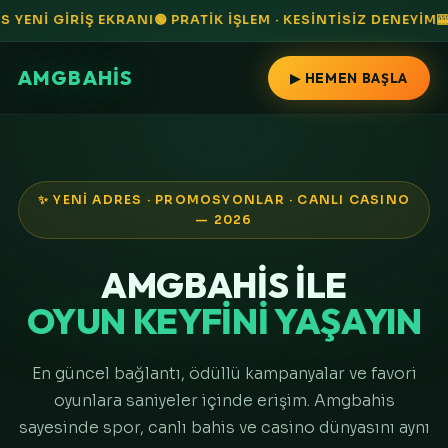
 YENİ GİRİŞ EKRANI
🟢 PRATİK İŞLEM · KESİNTİSİZ DENEYİM
🎰
AMGBAHIS
▶ HEMEN BAŞLA
✨ YENİ ADRES · PROMOSYONLAR · CANLI CASINO
— 2026
AMGBAHIS İLE
OYUN KEYFİNİ YAŞAYIN
En güncel bağlantı, ödüllü kampanyalar ve favori
oyunlara saniyeler içinde erişim. Amgbahis
sayesinde spor, canlı bahis ve casino dünyasını aynı