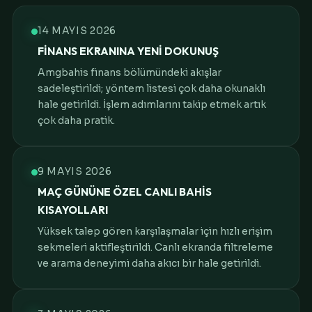
14 MAYIS 2026
FİNANS EKRANINA YENİ DOKUNUŞ
Amgbahis finans bölümündeki akışlar
sadeleştirildi; yöntem listesi çok daha okunaklı
hale getirildi. İşlem adımlarını takip etmek artık
çok daha pratik.
9 MAYIS 2026
MAÇ GÜNÜNE ÖZEL CANLI BAHİS
KISAYOLLARI
Yüksek talep gören karşılaşmalar için hızlı erişim
sekmeleri aktifleştirildi. Canlı ekranda filtreleme
ve arama deneyimi daha akıcı bir hale getirildi.