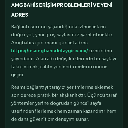
AMGBAHIS ERİŞİM PROBLEMLERİ VE YENİ
ADRES
Bağlantı sorunu yaşandığında izlenecek en
doğru yol, yeni giriş sayfasını ziyaret etmektir.
Amgbahis için resmi güncel adres
https://m.amgbahsdetaygiris.icu/
üzerinden
yayındadır. Alan adı değişikliklerinde bu sayfayı
takip etmek, sahte yönlendirmelerin önüne
geçer.
Resmi bağlantıyı tarayıcı yer imlerine eklemek
son derece pratik bir alışkanlıktır. Üçüncü taraf
yöntemler yerine doğrudan güncel sayfa
üzerinden ilerlemek hem zaman kazandırır hem
de daha güvenli bir deneyim sunar.