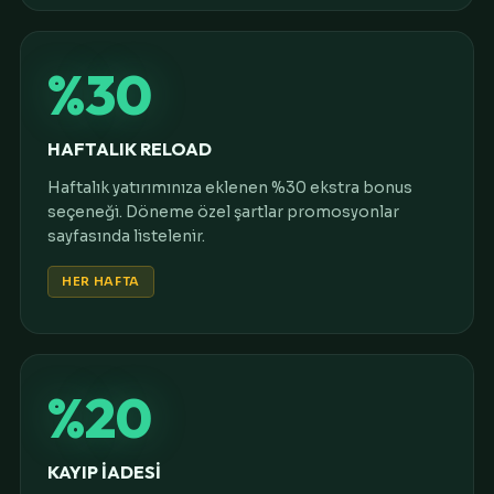
%30
HAFTALIK RELOAD
Haftalık yatırımınıza eklenen %30 ekstra bonus
seçeneği. Döneme özel şartlar promosyonlar
sayfasında listelenir.
HER HAFTA
%20
KAYIP İADESİ