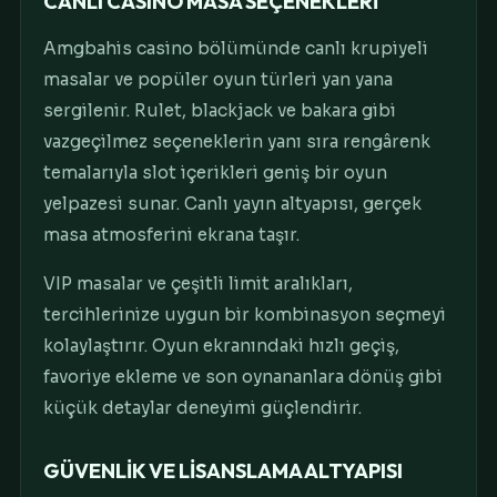
CANLI CASINO MASA SEÇENEKLERİ
Amgbahis casino bölümünde canlı krupiyeli
masalar ve popüler oyun türleri yan yana
sergilenir. Rulet, blackjack ve bakara gibi
vazgeçilmez seçeneklerin yanı sıra rengârenk
temalarıyla slot içerikleri geniş bir oyun
yelpazesi sunar. Canlı yayın altyapısı, gerçek
masa atmosferini ekrana taşır.
VIP masalar ve çeşitli limit aralıkları,
tercihlerinize uygun bir kombinasyon seçmeyi
kolaylaştırır. Oyun ekranındaki hızlı geçiş,
favoriye ekleme ve son oynananlara dönüş gibi
küçük detaylar deneyimi güçlendirir.
GÜVENLİK VE LİSANSLAMA ALTYAPISI