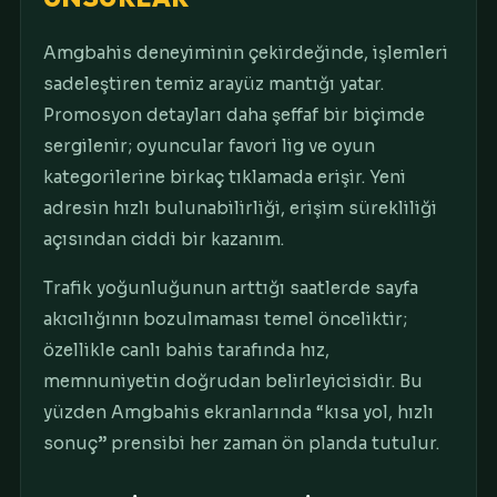
Amgbahis deneyiminin çekirdeğinde, işlemleri
sadeleştiren temiz arayüz mantığı yatar.
Promosyon detayları daha şeffaf bir biçimde
sergilenir; oyuncular favori lig ve oyun
kategorilerine birkaç tıklamada erişir. Yeni
adresin hızlı bulunabilirliği, erişim sürekliliği
açısından ciddi bir kazanım.
Trafik yoğunluğunun arttığı saatlerde sayfa
akıcılığının bozulmaması temel önceliktir;
özellikle canlı bahis tarafında hız,
memnuniyetin doğrudan belirleyicisidir. Bu
yüzden Amgbahis ekranlarında “kısa yol, hızlı
sonuç” prensibi her zaman ön planda tutulur.