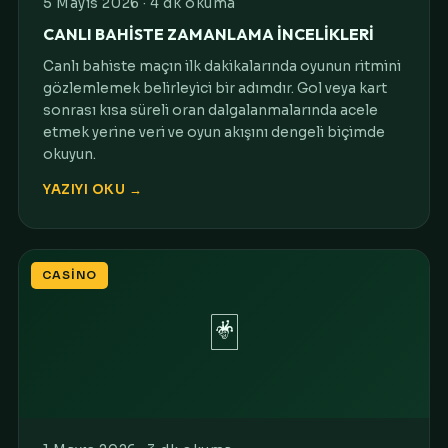
5 Mayıs 2026 · 4 dk okuma
CANLI BAHİSTE ZAMANLAMA İNCELİKLERİ
Canlı bahiste maçın ilk dakikalarında oyunun ritmini
gözlemlemek belirleyici bir adımdır. Gol veya kart
sonrası kısa süreli oran dalgalanmalarında acele
etmek yerine veri ve oyun akışını dengeli biçimde
okuyun.
YAZIYI OKU →
CASİNO
🃏