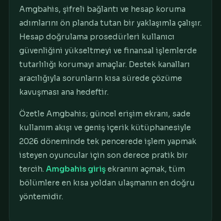
Amgbahis, şifreli bağlantı ve hesap koruma
adımlarını ön planda tutan bir yaklaşımla çalışır.
Hesap doğrulama prosedürleri kullanıcı
güvenliğini yükseltmeyi ve finansal işlemlerde
tutarlılığı korumayı amaçlar. Destek kanalları
aracılığıyla sorunların kısa sürede çözüme
kavuşması ana hedeftir.
Özetle Amgbahis; güncel erişim ekranı, sade
kullanım akışı ve geniş içerik kütüphanesiyle
2026 döneminde tek pencerede işlem yapmak
isteyen oyuncular için son derece pratik bir
tercih.
Amgbahis giriş
ekranını açmak, tüm
bölümlere en kısa yoldan ulaşmanın en doğru
yöntemidir.