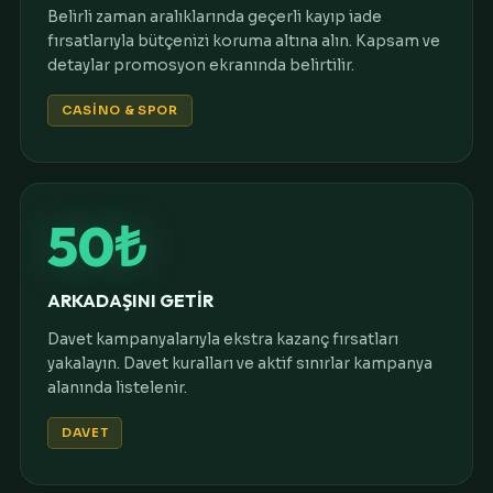
Belirli zaman aralıklarında geçerli kayıp iade
fırsatlarıyla bütçenizi koruma altına alın. Kapsam ve
detaylar promosyon ekranında belirtilir.
CASİNO & SPOR
50₺
ARKADAŞINI GETİR
Davet kampanyalarıyla ekstra kazanç fırsatları
yakalayın. Davet kuralları ve aktif sınırlar kampanya
alanında listelenir.
DAVET