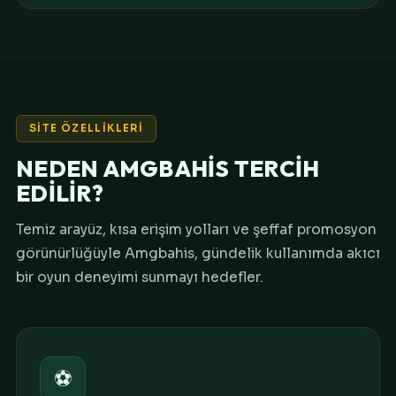
SİTE ÖZELLİKLERİ
NEDEN AMGBAHIS TERCİH
EDİLİR?
Temiz arayüz, kısa erişim yolları ve şeffaf promosyon
görünürlüğüyle Amgbahis, gündelik kullanımda akıcı
bir oyun deneyimi sunmayı hedefler.
⚽