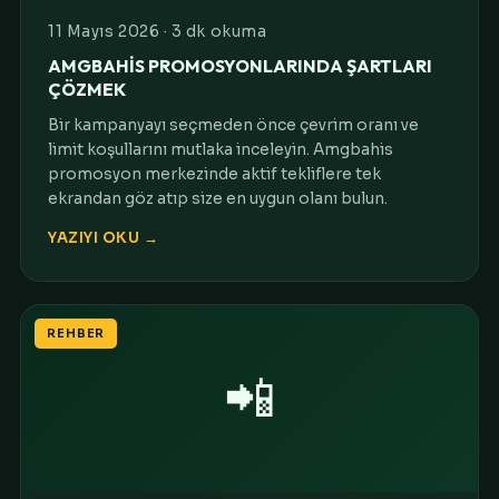
11 Mayıs 2026 · 3 dk okuma
AMGBAHIS PROMOSYONLARINDA ŞARTLARI
ÇÖZMEK
Bir kampanyayı seçmeden önce çevrim oranı ve
limit koşullarını mutlaka inceleyin. Amgbahis
promosyon merkezinde aktif tekliflere tek
ekrandan göz atıp size en uygun olanı bulun.
YAZIYI OKU →
REHBER
📲