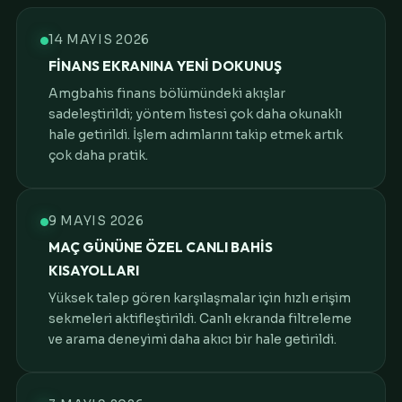
14 MAYIS 2026
FİNANS EKRANINA YENİ DOKUNUŞ
Amgbahis finans bölümündeki akışlar
sadeleştirildi; yöntem listesi çok daha okunaklı
hale getirildi. İşlem adımlarını takip etmek artık
çok daha pratik.
9 MAYIS 2026
MAÇ GÜNÜNE ÖZEL CANLI BAHİS
KISAYOLLARI
Yüksek talep gören karşılaşmalar için hızlı erişim
sekmeleri aktifleştirildi. Canlı ekranda filtreleme
ve arama deneyimi daha akıcı bir hale getirildi.