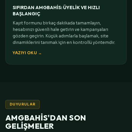
SIFIRDAN AMGBAHIS: ÜYELİK VE HIZLI
BAŞLANGIÇ
Kayıt formunu birkaç dakikada tamamlayın,
hesabınızı güvenli hale getirin ve kampanyaları
gözden geçirin. Küçük adımlarla başlamak, site
dinamiklerini tanımak için en kontrollü yöntemdir.
YAZIYI OKU →
DUYURULAR
AMGBAHIS'DAN SON
GELİŞMELER