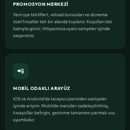
PROMOSYON MERKEZİ
Yeni üye teklifleri, reload bonusları ve döneme
özel fırsatlar tek bir alanda toplanır. Koşulları tek
bakışta görür, ihtiyacınıza uyanı saniyeler içinde
seçersiniz.
📲
MOBİL ODAKLI ARAYÜZ
iOS ve Android'de tarayıcı üzerinden saniyeler
içinde erişim. Mobilde menüler sadeleştirilmiş,
kısayollar belirgin, gezinme tamamen parmak ucu
uyumludur.