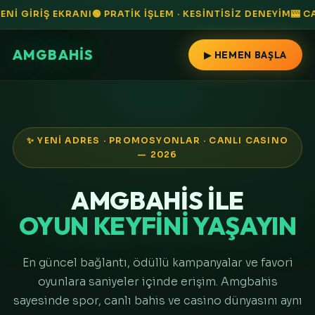
Nİ GİRİŞ EKRANI
🟢 PRATİK İŞLEM · KESİNTİSİZ DENEYİM
🎰 C
AMGBAHIS
▶ HEMEN BAŞLA
✨ YENİ ADRES · PROMOSYONLAR · CANLI CASINO
— 2026
AMGBAHIS İLE
OYUN KEYFİNİ YAŞAYIN
En güncel bağlantı, ödüllü kampanyalar ve favori
oyunlara saniyeler içinde erişim. Amgbahis
sayesinde spor, canlı bahis ve casino dünyasını aynı