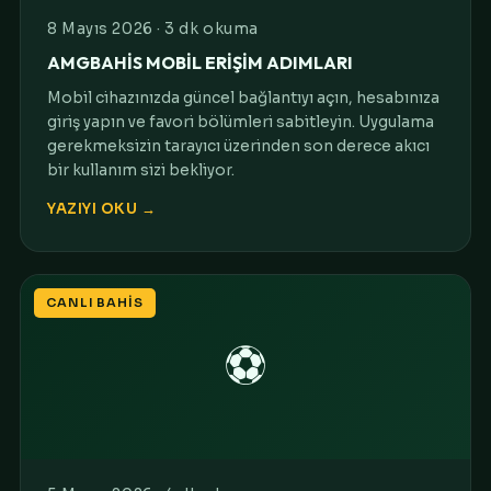
8 Mayıs 2026 · 3 dk okuma
AMGBAHIS MOBİL ERİŞİM ADIMLARI
Mobil cihazınızda güncel bağlantıyı açın, hesabınıza
giriş yapın ve favori bölümleri sabitleyin. Uygulama
gerekmeksizin tarayıcı üzerinden son derece akıcı
bir kullanım sizi bekliyor.
YAZIYI OKU →
CANLI BAHİS
⚽