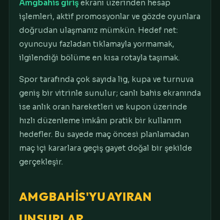
Amgbahis giriş
ekranı üzerinden hesap
işlemleri, aktif promosyonlar ve gözde oyunlara
doğrudan ulaşmanız mümkün. Hedef net:
oyuncuyu fazladan tıklamayla yormamak,
ilgilendiği bölüme en kısa rotayla taşımak.
Spor tarafında çok sayıda lig, kupa ve turnuva
geniş bir vitrinle sunulur; canlı bahis ekranında
ise anlık oran hareketleri ve kupon üzerinde
hızlı düzenleme imkânı pratik bir kullanım
hedefler. Bu sayede maç öncesi planlamadan
maç içi kararlara geçiş gayet doğal bir şekilde
gerçekleşir.
AMGBAHIS'YU AYIRAN
UNSURLAR