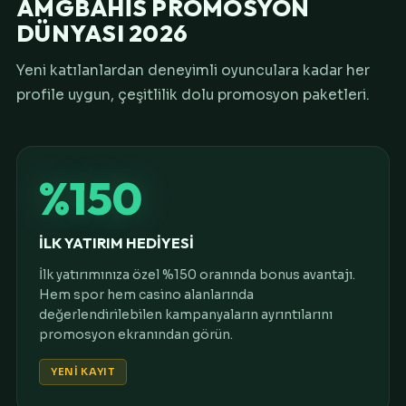
AMGBAHIS PROMOSYON
DÜNYASI 2026
Yeni katılanlardan deneyimli oyunculara kadar her
profile uygun, çeşitlilik dolu promosyon paketleri.
%150
İLK YATIRIM HEDİYESİ
İlk yatırımınıza özel %150 oranında bonus avantajı.
Hem spor hem casino alanlarında
değerlendirilebilen kampanyaların ayrıntılarını
promosyon ekranından görün.
YENİ KAYIT