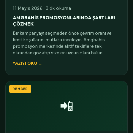
11 Mayıs 2026 · 3 dk okuma
AMGBAHIS PROMOSYONLARINDA ŞARTLARI
ÇÖZMEK
Bir kampanyayı seçmeden önce çevrim oranı ve
limit koşullarını mutlaka inceleyin. Amgbahis
promosyon merkezinde aktif tekliflere tek
ekrandan göz atıp size en uygun olanı bulun.
YAZIYI OKU →
REHBER
📲