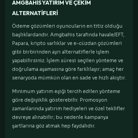
AMGBAHIS YATIRIM VE ÇEKİM
ALTERNATİFLERİ
Ödeme çözümleri oyuncuların en titiz olduğu
başlıklardandır. Amgbahis tarafında havale/EFT,
Papara, kripto varlıklar ve e-cüzdan çözümleri
gibi birbirinden ayrı alternatiflerle işlem
yapabilirsiniz. İşlem süresi seçilen yönteme ve
doğrulama aşamasına göre farklılaşır; amaç her
senaryoda mümkün olan en sade ve hızlı akıştır.
Minimum yatırım eşiği tercih edilen yönteme
göre değişiklik gösterebilir. Promosyon
zamanlarında yatırım hediyeleri ve özel teklifler
devreye alınabilir; bu nedenle kampanya
şartlarına göz atmak hep faydalıdır.