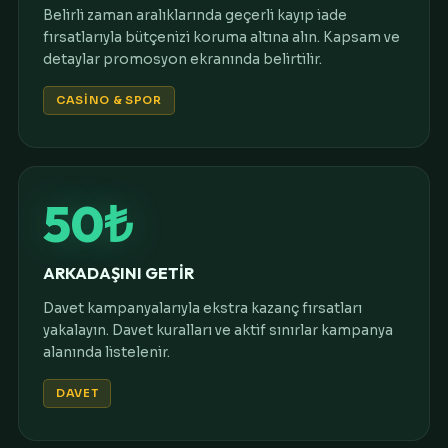
Belirli zaman aralıklarında geçerli kayıp iade
fırsatlarıyla bütçenizi koruma altına alın. Kapsam ve
detaylar promosyon ekranında belirtilir.
CASİNO & SPOR
50₺
ARKADAŞINI GETİR
Davet kampanyalarıyla ekstra kazanç fırsatları
yakalayın. Davet kuralları ve aktif sınırlar kampanya
alanında listelenir.
DAVET