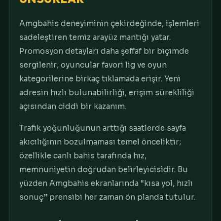
Amgbahis deneyiminin çekirdeğinde, işlemleri
sadeleştiren temiz arayüz mantığı yatar.
Promosyon detayları daha şeffaf bir biçimde
sergilenir; oyuncular favori lig ve oyun
kategorilerine birkaç tıklamada erişir. Yeni
adresin hızlı bulunabilirliği, erişim sürekliliği
açısından ciddi bir kazanım.
Trafik yoğunluğunun arttığı saatlerde sayfa
akıcılığının bozulmaması temel önceliktir;
özellikle canlı bahis tarafında hız,
memnuniyetin doğrudan belirleyicisidir. Bu
yüzden Amgbahis ekranlarında “kısa yol, hızlı
sonuç” prensibi her zaman ön planda tutulur.