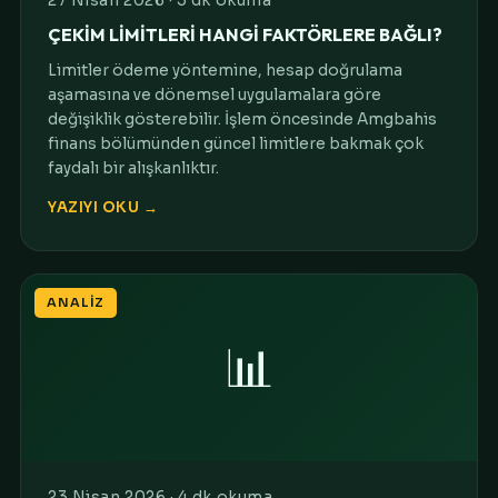
27 Nisan 2026 · 3 dk okuma
ÇEKİM LİMİTLERİ HANGİ FAKTÖRLERE BAĞLI?
Limitler ödeme yöntemine, hesap doğrulama
aşamasına ve dönemsel uygulamalara göre
değişiklik gösterebilir. İşlem öncesinde Amgbahis
finans bölümünden güncel limitlere bakmak çok
faydalı bir alışkanlıktır.
YAZIYI OKU →
ANALİZ
📊
23 Nisan 2026 · 4 dk okuma