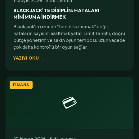
1 Mayıs 2026 · 3 dk okuma
BLACKJACK'TE DİSİPLİN: HATALARI
MİNİMUMA İNDİRMEK
Blackjack'in özünde “her el kazanmak” değil,
hataların sayısını azaltmak yatar. Limit tercihi, doğru
bütçe yönetimi ve sakin oyun temposu uzun vadede
çok daha kontrollü bir oyun sağlar.
YAZIYI OKU →
FİNANS
💳