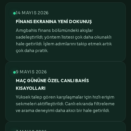
14 MAYIS 2026
FİNANS EKRANINA YENİ DOKUNUŞ
Amgbahis finans bölümündeki akışlar
sadeleştirildi; yöntem listesi çok daha okunaklı
hale getirildi. İşlem adımlarını takip etmek artık
çok daha pratik.
9 MAYIS 2026
MAÇ GÜNÜNE ÖZEL CANLI BAHİS
KISAYOLLARI
Yüksek talep gören karşılaşmalar için hızlı erişim
sekmeleri aktifleştirildi. Canlı ekranda filtreleme
ve arama deneyimi daha akıcı bir hale getirildi.