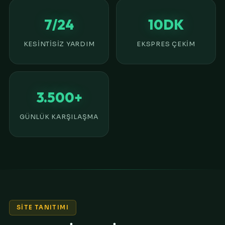
7/24
10DK
KESİNTİSİZ YARDIM
EKSPRES ÇEKİM
3.500+
GÜNLÜK KARŞILAŞMA
SİTE TANITIMI