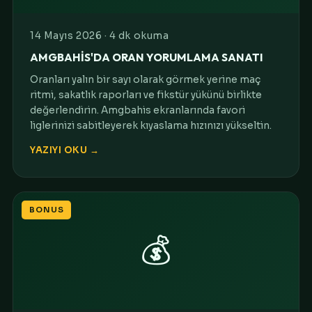
14 Mayıs 2026 · 4 dk okuma
AMGBAHIS'DA ORAN YORUMLAMA SANATI
Oranları yalın bir sayı olarak görmek yerine maç
ritmi, sakatlık raporları ve fikstür yükünü birlikte
değerlendirin. Amgbahis ekranlarında favori
liglerinizi sabitleyerek kıyaslama hızınızı yükseltin.
YAZIYI OKU →
BONUS
💰