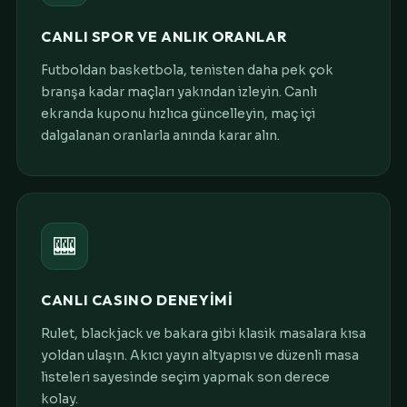
CANLI SPOR VE ANLIK ORANLAR
Futboldan basketbola, tenisten daha pek çok
branşa kadar maçları yakından izleyin. Canlı
ekranda kuponu hızlıca güncelleyin, maç içi
dalgalanan oranlarla anında karar alın.
🎰
CANLI CASINO DENEYİMİ
Rulet, blackjack ve bakara gibi klasik masalara kısa
yoldan ulaşın. Akıcı yayın altyapısı ve düzenli masa
listeleri sayesinde seçim yapmak son derece
kolay.