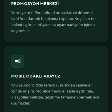
PROMOSYON MERKEZİ
Yeni üye teklifleri, reload bonusları ve döneme
özel fırsatlar tek bir alanda toplanır. Koşulları tek
bakışta görür, ihtiyacınıza uyanı saniyeler içinde
seçersiniz.
📲
MOBİL ODAKLI ARAYÜZ
iOS ve Android'de tarayıcı üzerinden saniyeler
içinde erişim. Mobilde menüler sadeleştirilmiş,
kısayollar belirgin, gezinme tamamen parmak ucu
uyumludur.