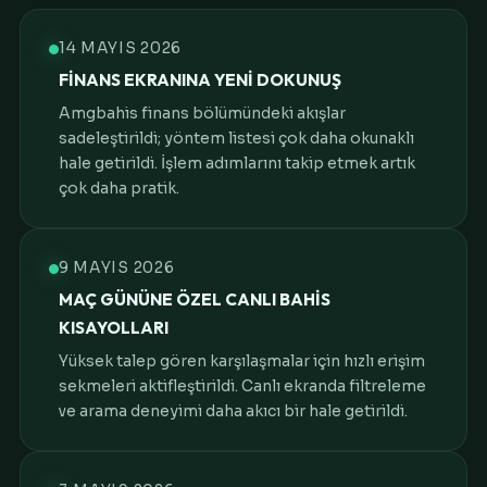
14 MAYIS 2026
FİNANS EKRANINA YENİ DOKUNUŞ
Amgbahis finans bölümündeki akışlar
sadeleştirildi; yöntem listesi çok daha okunaklı
hale getirildi. İşlem adımlarını takip etmek artık
çok daha pratik.
9 MAYIS 2026
MAÇ GÜNÜNE ÖZEL CANLI BAHİS
KISAYOLLARI
Yüksek talep gören karşılaşmalar için hızlı erişim
sekmeleri aktifleştirildi. Canlı ekranda filtreleme
ve arama deneyimi daha akıcı bir hale getirildi.