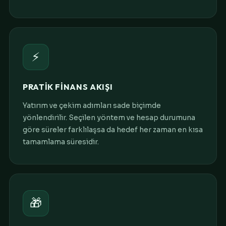
⚡
PRATİK FİNANS AKIŞI
Yatırım ve çekim adımları sade biçimde
yönlendirilir. Seçilen yöntem ve hesap durumuna
göre süreler farklılaşsa da hedef her zaman en kısa
tamamlama süresidir.
🎁