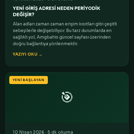
YENİ GİRİŞ ADRESİ NEDEN PERİYODİK
DEĞİŞİR?
Alan adları zaman zaman erişim kısıtları gibi çeşitli
sebeplerle değişebiliyor. Bu tarz durumlarda en
sağlıklı yol, Amgbahis güncel sayfası üzerinden
doğru bağlantıya yönlenmektir.
YAZIYI OKU →
YENİ BAŞLAYAN
🎯
10 Nisan 2026 · 5 dk okuma