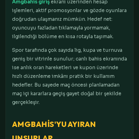
Amgbahis giriş
ekranı üzerinden hesap
işlemleri, aktif promosyonlar ve gözde oyunlara
doğrudan ulaşmanız mümkün. Hedef net:
oyuncuyu fazladan tıklamayla yormamak,
ilgilendiği bölüme en kısa rotayla taşımak.
Spor tarafında çok sayıda lig, kupa ve turnuva
geniş bir vitrinle sunulur; canlı bahis ekranında
ise anlık oran hareketleri ve kupon üzerinde
hızlı düzenleme imkânı pratik bir kullanım
hedefler. Bu sayede maç öncesi planlamadan
maç içi kararlara geçiş gayet doğal bir şekilde
gerçekleşir.
AMGBAHIS'YU AYIRAN
UNSURLAR