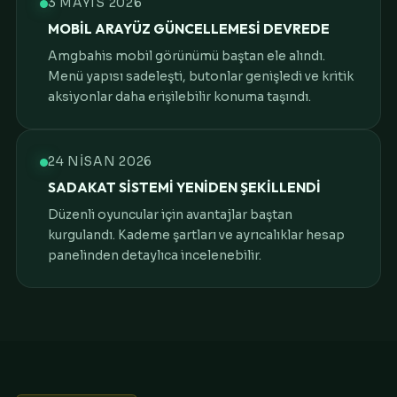
3 MAYIS 2026
MOBİL ARAYÜZ GÜNCELLEMESİ DEVREDE
Amgbahis mobil görünümü baştan ele alındı.
Menü yapısı sadeleşti, butonlar genişledi ve kritik
aksiyonlar daha erişilebilir konuma taşındı.
24 NISAN 2026
SADAKAT SİSTEMİ YENİDEN ŞEKİLLENDİ
Düzenli oyuncular için avantajlar baştan
kurgulandı. Kademe şartları ve ayrıcalıklar hesap
panelinden detaylıca incelenebilir.