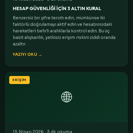
HESAP GÜVENLİĞİ İÇİN 3 ALTIN KURAL
Benzersiz bir şifre tercih edin, mümkünse iki
faktörlü doğrulamayı aktif edin ve hesabınızdaki
hareketleri belirli aralıklarla kontrol edin. Bu üç
basit alışkanlık, yetkisiz erişim riskini ciddi oranda
azaltır.
YAZIYI OKU →
ERİŞİM
🌐
15 Nisan 2026 · 3 dk okuma