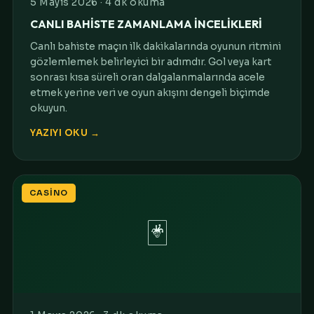
5 Mayıs 2026 · 4 dk okuma
CANLI BAHİSTE ZAMANLAMA İNCELİKLERİ
Canlı bahiste maçın ilk dakikalarında oyunun ritmini
gözlemlemek belirleyici bir adımdır. Gol veya kart
sonrası kısa süreli oran dalgalanmalarında acele
etmek yerine veri ve oyun akışını dengeli biçimde
okuyun.
YAZIYI OKU →
CASİNO
🃏