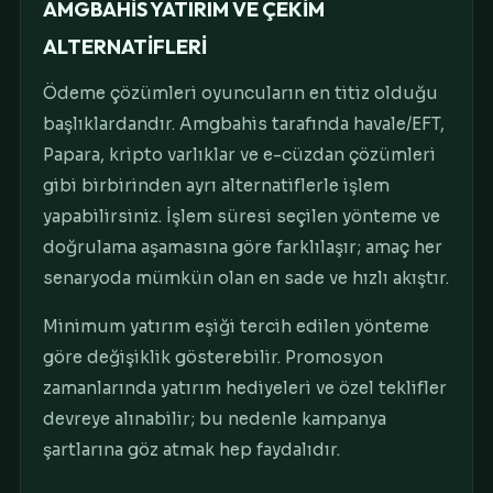
AMGBAHIS YATIRIM VE ÇEKİM
ALTERNATİFLERİ
Ödeme çözümleri oyuncuların en titiz olduğu
başlıklardandır. Amgbahis tarafında havale/EFT,
Papara, kripto varlıklar ve e-cüzdan çözümleri
gibi birbirinden ayrı alternatiflerle işlem
yapabilirsiniz. İşlem süresi seçilen yönteme ve
doğrulama aşamasına göre farklılaşır; amaç her
senaryoda mümkün olan en sade ve hızlı akıştır.
Minimum yatırım eşiği tercih edilen yönteme
göre değişiklik gösterebilir. Promosyon
zamanlarında yatırım hediyeleri ve özel teklifler
devreye alınabilir; bu nedenle kampanya
şartlarına göz atmak hep faydalıdır.