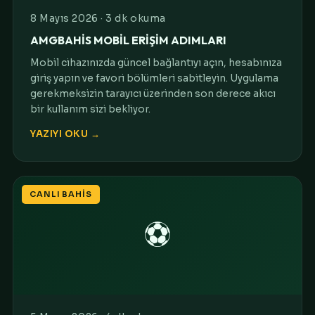
8 Mayıs 2026 · 3 dk okuma
AMGBAHIS MOBİL ERİŞİM ADIMLARI
Mobil cihazınızda güncel bağlantıyı açın, hesabınıza
giriş yapın ve favori bölümleri sabitleyin. Uygulama
gerekmeksizin tarayıcı üzerinden son derece akıcı
bir kullanım sizi bekliyor.
YAZIYI OKU →
CANLI BAHİS
⚽